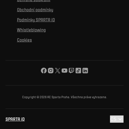
Mural výzva
Partneři
Kontakty
K začlenění se
Obchodní podmínky
Reklamní plnění
Podmínky SPARTA iD
K ochraně životního prostředí
Whistleblowing
K obecnému dobru
Cookies
O nás
Pro vás
Turnaj Nadačního fondu ACS
Copyright © 2026 AC Sparta Praha. Všechna práva vyhrazena.
SPARTA iD