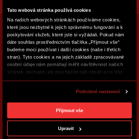
Tato webová stránka používá cookies
Na našich webových stránkách používáme cookies,
které jsou nezbytné k jejich správnému fungování a k
poskytování služeb, které jste si vyžádali. Pokud nám
dáte souhlas prostřednictvím tlačítka „Přijmout vše“
budeme moci používat i další cookies (naše i třetích
stran). Tyto cookies a na jejich základě zpracovávané
osobní údaje nám pomáhají měřit návštěvnost našich
stránek, pochopit, jak procházíte náš obsah a co Vás
zajímá a díky tomu zlepšovat naše služby. Můžeme Vám
také přizpůsobit obsah našich stránek a zobrazovat
Podrobné nastavení
reklamu na základě Vašich preferencí. Jednotlivé
cookies a účely zpracování si můžete nastavit v
„Podrobném nastavení“. Nastavení cookies si můžete
Přijmout vše
kdykoliv změnit. Jak takovou úpravu provést a další
informace ke cookies naleznete v
Použití souborů
Upravit
cookies
.