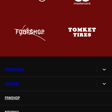
VSTUPENKY
FANZONE
Vstupenky
Permanentky
FANSHOP
Sparta UNLIMITED.
VIP vstupenky
Sparta Junior Club