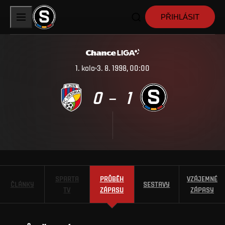
PŘIHLÁSIT
1
.
kolo
3. 8. 1998, 00:00
0
1
–
SPARTA
PRŮBĚH
VZÁJEMNÉ
ČLÁNKY
SESTAVY
TV
ZÁPASU
ZÁPASY