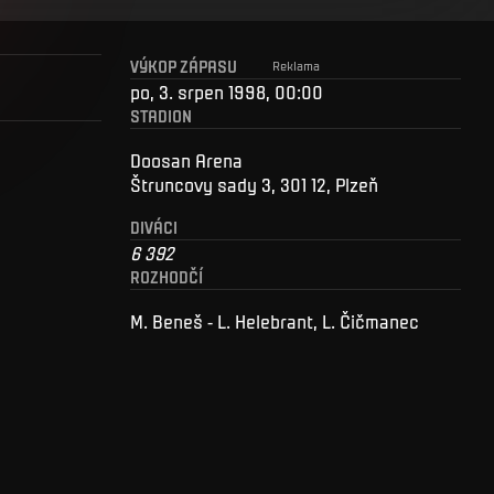
VÝKOP ZÁPASU
Reklama
po, 3. srpen 1998, 00:00
STADION
Doosan Arena
Štruncovy sady 3, 301 12, Plzeň
DIVÁCI
6 392
ROZHODČÍ
M. Beneš - L. Helebrant, L. Čičmanec