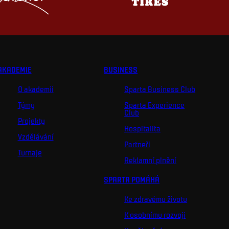
AKADEMIE
BUSINESS
O akademii
Sparta Business Club
Týmy
Sparta Experience
Club
Projekty
Hospitalita
Vzdělávání
Partneři
Turnaje
Reklamní plnění
SPARTA POMÁHÁ
Ke zdravému životu
K osobnímu rozvoji