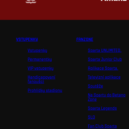
VSTUPENKY
FANZONE
Vstupenky
Sparta UNLIMITED.
Permanentky
Sparta Junior Club
VIP vstupenky
Aplikace Sparta.
Handicapovaní
Televizní aplikace
fanoušci
Soutěže
Prohlídky stadionu
Na Spartu do Betano
Zone
Sparta Legends
SLO
Fan Club Sparta