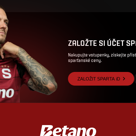
ZALOŽTE SI ÚČET SP
Nakupujte vstupenky, získejte pří
sparťanské ceny.
ZALOŽIT SPARTA iD