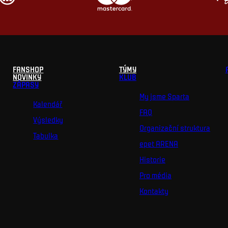
FANSHOP
TÝMY
NOVINKY
KLUB
ZÁPASY
My jsme Sparta
Kalendář
FAQ
Výsledky
Organizační struktura
Tabulka
epet ARENA
Historie
Pro média
Kontakty