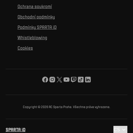
K osobnímu rozvoji
Turnaje
Ochrana soukromí
Mural výzva
Partneři
Kontakty
K začlenění se
Obchodní podmínky
Reklamní plnění
Podmínky SPARTA iD
K ochraně životního prostředí
Whistleblowing
K obecnému dobru
Cookies
O nás
Pro vás
Turnaj Nadačního fondu ACS
Copyright © 2026 AC Sparta Praha. Všechna práva vyhrazena.
SPARTA iD