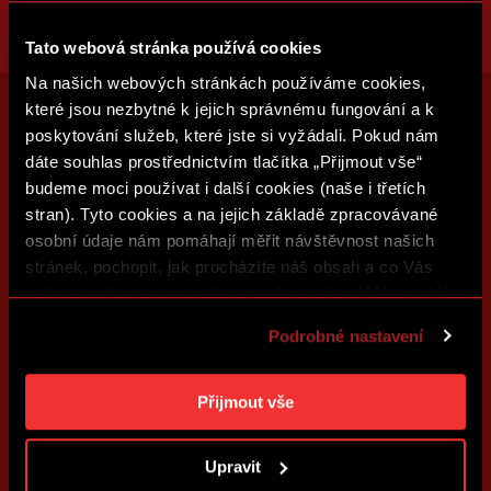
Tato webová stránka používá cookies
Na našich webových stránkách používáme cookies,
které jsou nezbytné k jejich správnému fungování a k
poskytování služeb, které jste si vyžádali. Pokud nám
dáte souhlas prostřednictvím tlačítka „Přijmout vše“
budeme moci používat i další cookies (naše i třetích
stran). Tyto cookies a na jejich základě zpracovávané
osobní údaje nám pomáhají měřit návštěvnost našich
stránek, pochopit, jak procházíte náš obsah a co Vás
zajímá a díky tomu zlepšovat naše služby. Můžeme Vám
také přizpůsobit obsah našich stránek a zobrazovat
Podrobné nastavení
reklamu na základě Vašich preferencí. Jednotlivé
cookies a účely zpracování si můžete nastavit v
„Podrobném nastavení“. Nastavení cookies si můžete
Přijmout vše
kdykoliv změnit. Jak takovou úpravu provést a další
informace ke cookies naleznete v
Použití souborů
Upravit
cookies
.