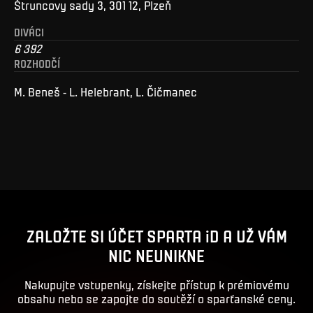
Štruncovy sady 3, 301 12, Plzeň
DIVÁCI
6 392
ROZHODČÍ
M. Beneš - L. Helebrant, L. Čičmanec
ZALOŽTE SI ÚČET SPARTA iD A UŽ VÁM
NIC NEUNIKNE
Nakupujte vstupenky, získejte přístup k prémiovému
obsahu nebo se zapojte do soutěží o sparťanské ceny.