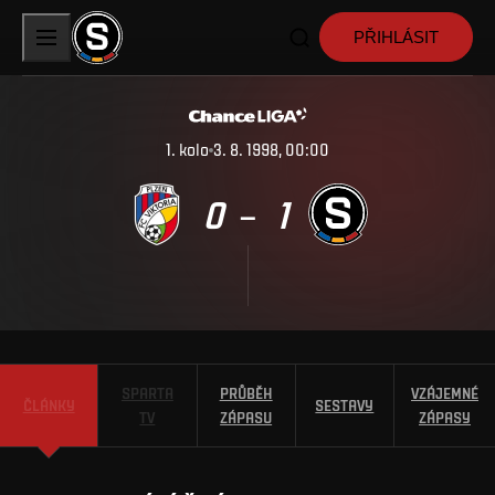
PŘIHLÁSIT
1
.
kolo
3. 8. 1998, 00:00
0
1
–
SPARTA
PRŮBĚH
VZÁJEMNÉ
ČLÁNKY
SESTAVY
TV
ZÁPASU
ZÁPASY