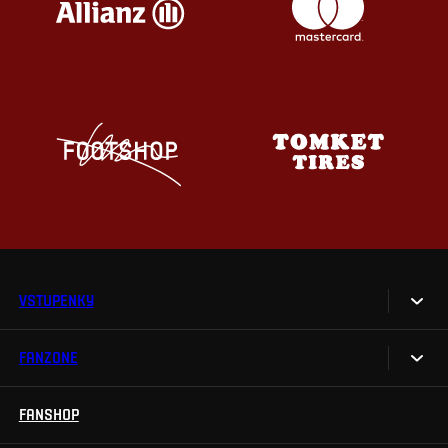
VSTUPENKY
FANZONE
Vstupenky
Permanentky
FANSHOP
Sparta UNLIMITED.
VIP vstupenky