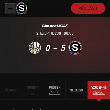
PŘIHLÁSIT
2
.
kolo
4. 8. 2001, 00:00
0
5
–
SPARTA
PRŮBĚH
VZÁJEMNÉ
ČLÁNKY
SESTAVY
TV
ZÁPASU
ZÁPASY