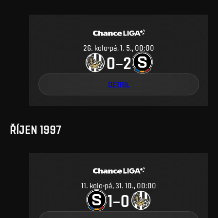
26
.
kolo
pá, 1. 5., 00:00
0
2
–
DETAIL
ŘÍJEN 1997
11
.
kolo
pá, 31. 10., 00:00
1
0
–