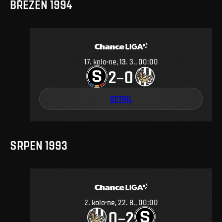
BŘEZEN 1994
17
.
kolo
ne, 13. 3., 00:00
2
0
–
DETAIL
SRPEN 1993
2
.
kolo
ne, 22. 8., 00:00
0
2
–