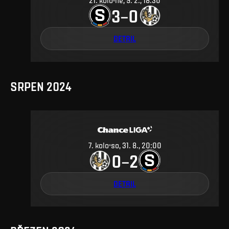
21
.
kolo
ne, 9. 2., 18:30
3
0
–
DETAIL
SRPEN 2024
7
.
kolo
so, 31. 8., 20:00
0
2
–
DETAIL