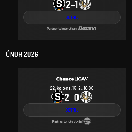
2
1
–
DETAIL
Partner tohoto utkání
ÚNOR 2026
22
.
kolo
ne, 15. 2., 18:30
2
0
–
DETAIL
Partner tohoto utkání