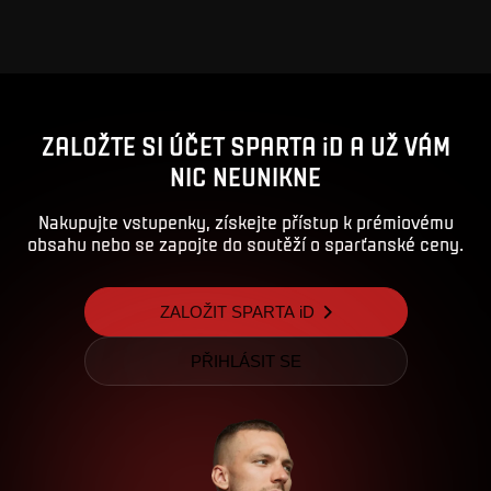
ZALOŽTE SI ÚČET SPARTA iD A UŽ VÁM
NIC NEUNIKNE
Nakupujte vstupenky, získejte přístup k prémiovému
obsahu nebo se zapojte do soutěží o sparťanské ceny.
ZALOŽIT SPARTA iD
PŘIHLÁSIT SE