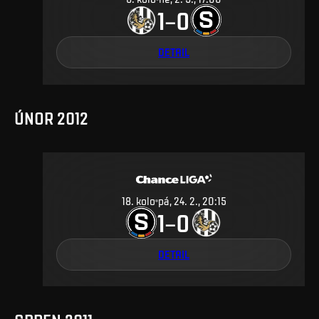
1
0
–
DETAIL
ÚNOR 2012
18
.
kolo
pá, 24. 2., 20:15
1
0
–
DETAIL