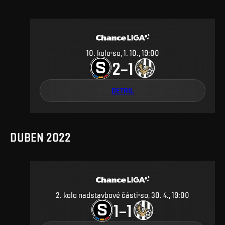
10
.
kolo
so, 1. 10., 19:00
2
1
–
DETAIL
DUBEN 2022
2. kolo nadstavbové části
so, 30. 4., 19:00
1
1
–