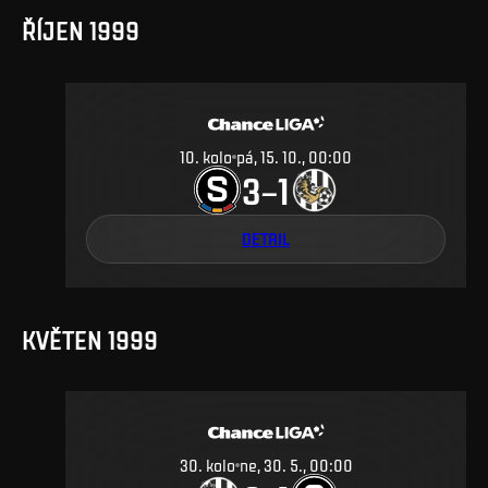
ŘÍJEN 1999
10
.
kolo
pá, 15. 10., 00:00
3
1
–
DETAIL
KVĚTEN 1999
30
.
kolo
ne, 30. 5., 00:00