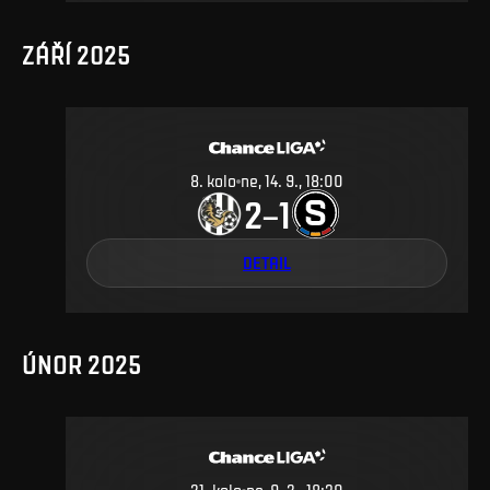
ZÁŘÍ 2025
8
.
kolo
ne, 14. 9., 18:00
2
1
–
DETAIL
ÚNOR 2025