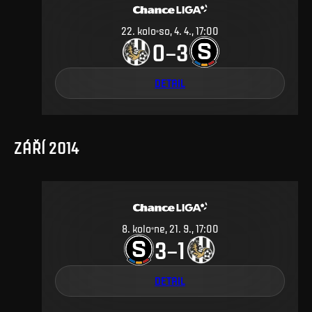
22
.
kolo
so, 4. 4., 17:00
0
3
–
DETAIL
ZÁŘÍ 2014
8
.
kolo
ne, 21. 9., 17:00
3
1
–
DETAIL