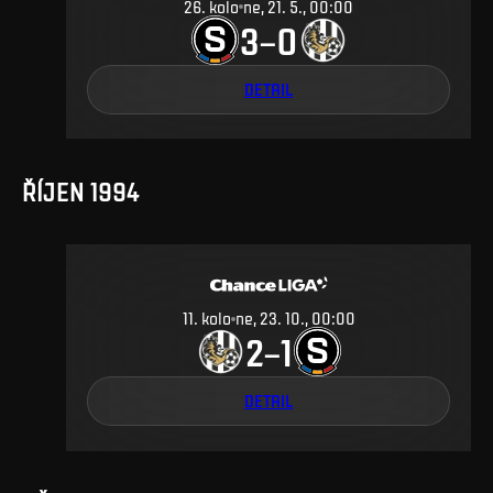
26
.
kolo
ne, 21. 5., 00:00
3
0
–
DETAIL
ŘÍJEN 1994
11
.
kolo
ne, 23. 10., 00:00
2
1
–
DETAIL