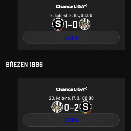
8
.
kolo
st, 2. 10., 00:00
1
0
–
DETAIL
BŘEZEN 1996
20
.
kolo
ne, 17. 3., 00:00
0
2
–
DETAIL