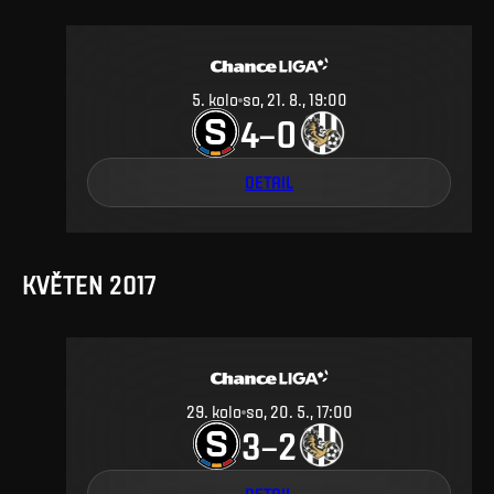
5
.
kolo
so, 21. 8., 19:00
4
0
–
DETAIL
KVĚTEN 2017
29
.
kolo
so, 20. 5., 17:00
3
2
–