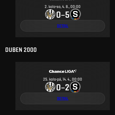
2
.
kolo
so, 4. 8., 00:00
0
5
–
DETAIL
DUBEN 2000
25
.
kolo
pá, 14. 4., 00:00
0
2
–
DETAIL