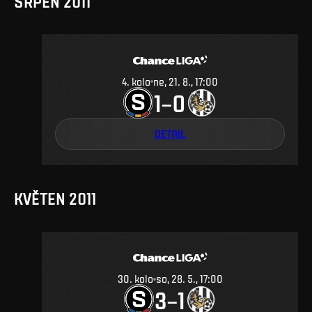
SRPEN 2011
4
.
kolo
ne, 21. 8., 17:00
1
0
–
DETAIL
KVĚTEN 2011
30
.
kolo
so, 28. 5., 17:00
3
1
–