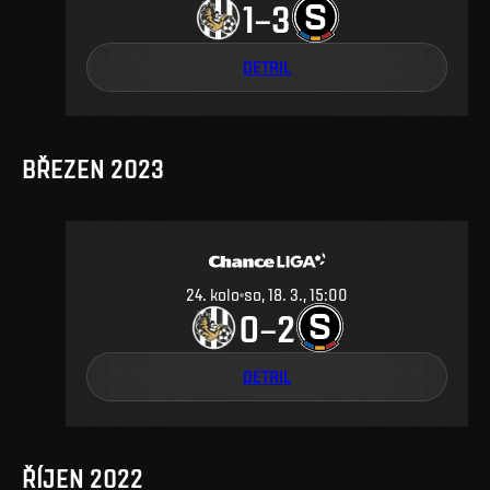
1
3
–
DETAIL
BŘEZEN 2023
24
.
kolo
so, 18. 3., 15:00
0
2
–
DETAIL
ŘÍJEN 2022