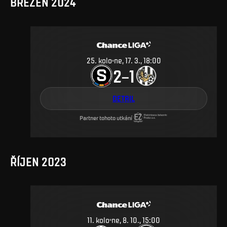
BŘEZEN 2024
25
.
kolo
ne, 17. 3., 18:00
2
1
–
DETAIL
Partner tohoto utkání
ŘÍJEN 2023
11
.
kolo
ne, 8. 10., 15:00