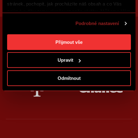
stránek, pochopit, jak procházíte náš obsah a co Vás
zajímá a díky tomu zlepšovat naše služby. Můžeme Vám
také přizpůsobit obsah našich stránek a zobrazovat
Podrobné nastavení
reklamu na základě Vašich preferencí. Jednotlivé
cookies a účely zpracování si můžete nastavit v
„Podrobném nastavení“. Nastavení cookies si můžete
Přijmout vše
kdykoliv změnit. Jak takovou úpravu provést a další
informace ke cookies naleznete v
Použití souborů
Upravit
cookies
.
Odmítnout