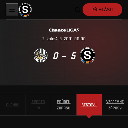
PŘIHLÁSIT
2
.
kolo
4. 8. 2001, 00:00
0
5
–
SPARTA
PRŮBĚH
VZÁJEMNÉ
ČLÁNKY
SESTAVY
TV
ZÁPASU
ZÁPASY