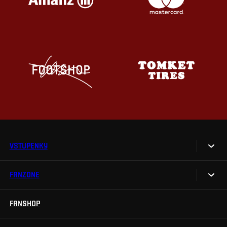
VSTUPENKY
FANZONE
Vstupenky
Permanentky
FANSHOP
Sparta UNLIMITED.
VIP vstupenky
Sparta Junior Club