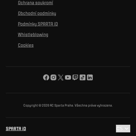
K osobnímu rozvoji
Turnaje
Ochrana soukromí
Mural výzva
Partneři
Kontakty
K začlenění se
Obchodní podmínky
Reklamní plnění
Podmínky SPARTA iD
K ochraně životního prostředí
Whistleblowing
K obecnému dobru
Cookies
O nás
Pro vás
Turnaj Nadačního fondu ACS
Copyright © 2026 AC Sparta Praha. Všechna práva vyhrazena.
SPARTA iD