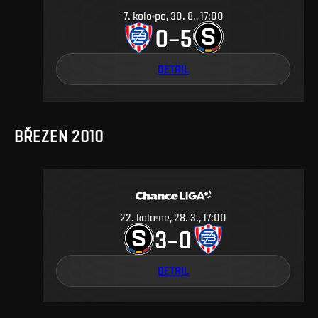
7
.
kolo
po, 30. 8., 17:00
0
5
–
DETAIL
BŘEZEN 2010
22
.
kolo
ne, 28. 3., 17:00
3
0
–
DETAIL