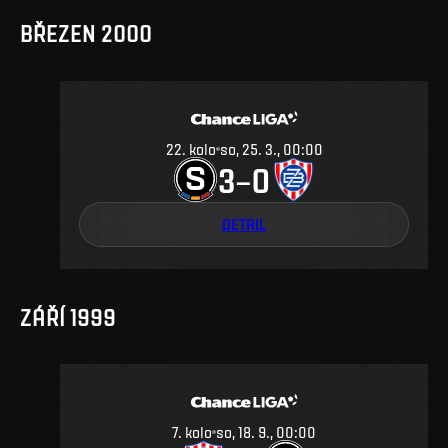
BŘEZEN 2000
22
.
kolo
so, 25. 3., 00:00
3
0
–
DETAIL
ZÁŘÍ 1999
7
.
kolo
so, 18. 9., 00:00