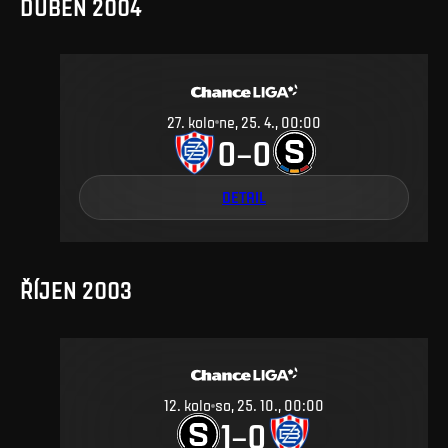
DUBEN 2004
27
.
kolo
ne, 25. 4., 00:00
0
0
–
DETAIL
ŘÍJEN 2003
12
.
kolo
so, 25. 10., 00:00
1
0
–