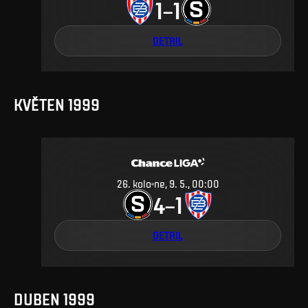
1
1
–
DETAIL
KVĚTEN 1999
26
.
kolo
ne, 9. 5., 00:00
4
1
–
DETAIL
DUBEN 1999