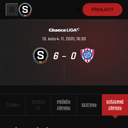
PŘIHLÁSIT
13
.
kolo
4. 11. 2001, 16:30
6
0
–
SPARTA
PRŮBĚH
VZÁJEMNÉ
ČLÁNKY
SESTAVY
TV
ZÁPASU
ZÁPASY