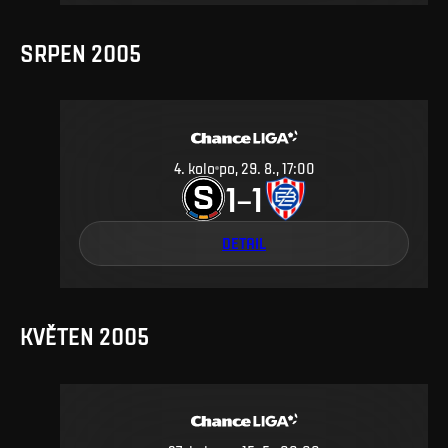
SRPEN 2005
4
.
kolo
po, 29. 8., 17:00
1
1
–
DETAIL
KVĚTEN 2005