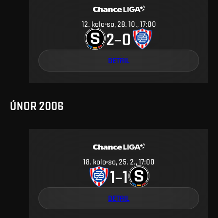
12
.
kolo
so, 28. 10., 17:00
2
0
–
DETAIL
ÚNOR 2006
18
.
kolo
so, 25. 2., 17:00
1
1
–
DETAIL