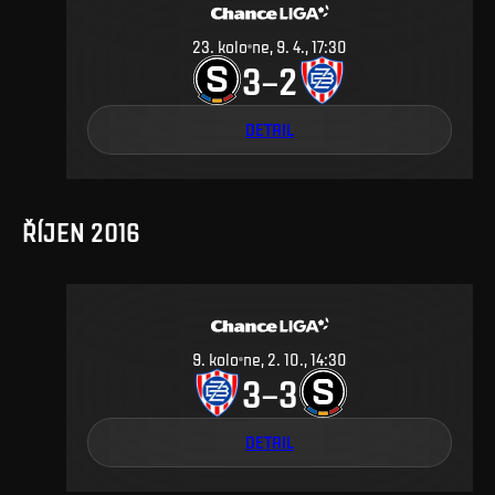
23
.
kolo
ne, 9. 4., 17:30
3
2
–
DETAIL
ŘÍJEN 2016
9
.
kolo
ne, 2. 10., 14:30
3
3
–
DETAIL