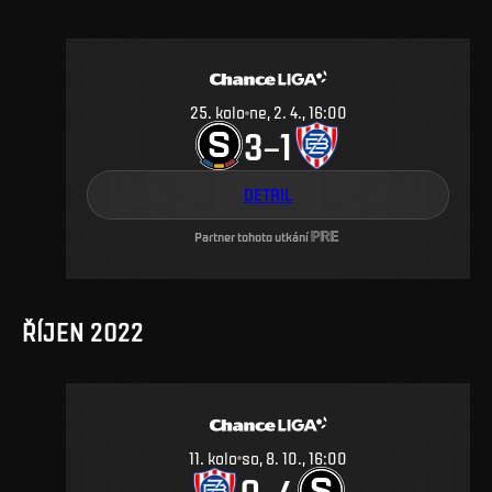
25
.
kolo
ne, 2. 4., 16:00
3
1
–
DETAIL
Partner tohoto utkání
ŘÍJEN 2022
11
.
kolo
so, 8. 10., 16:00
0
4
–