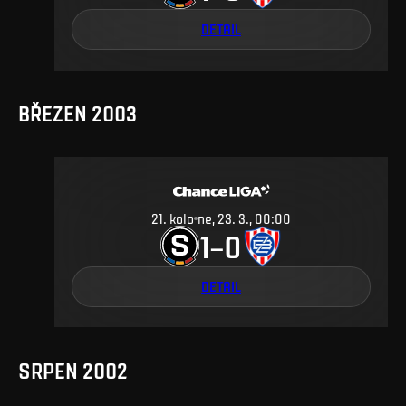
DETAIL
BŘEZEN 2003
21
.
kolo
ne, 23. 3., 00:00
1
0
–
DETAIL
SRPEN 2002