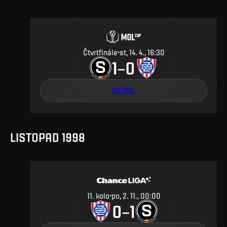
Čtvrtfinále
st, 14. 4., 16:30
1
0
–
DETAIL
LISTOPAD 1998
11
.
kolo
po, 2. 11., 00:00
0
1
–