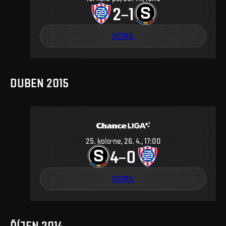
2
1
–
DETAIL
DUBEN 2015
25
.
kolo
ne, 26. 4., 17:00
4
0
–
DETAIL
ŘÍJEN 2014