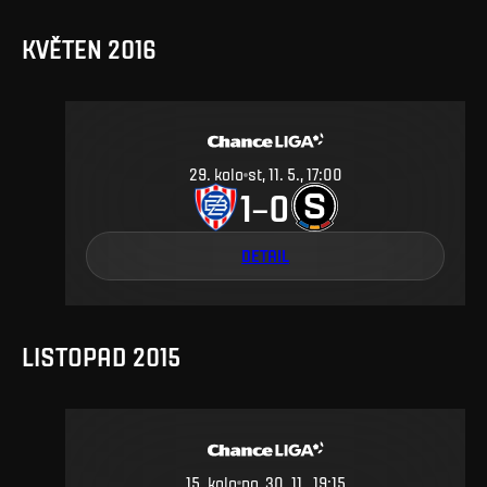
KVĚTEN 2016
29
.
kolo
st, 11. 5., 17:00
1
0
–
DETAIL
LISTOPAD 2015
15
.
kolo
po, 30. 11., 19:15