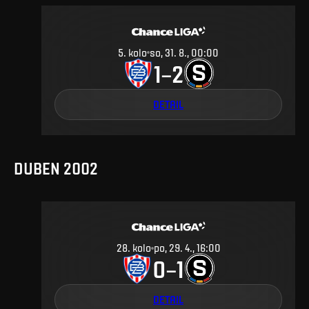
5
.
kolo
so, 31. 8., 00:00
1
2
–
DETAIL
DUBEN 2002
28
.
kolo
po, 29. 4., 16:00
0
1
–
DETAIL