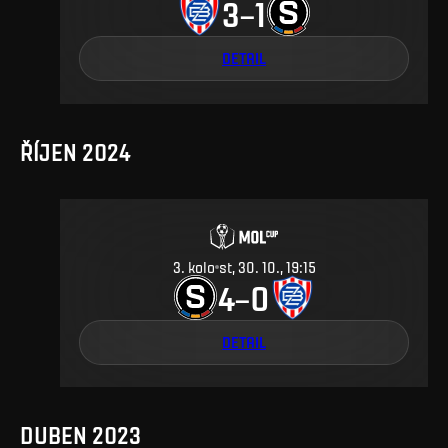
3
1
–
DETAIL
ŘÍJEN 2024
3
.
kolo
st, 30. 10., 19:15
4
0
–
DETAIL
DUBEN 2023