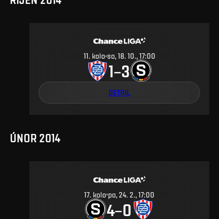
11
.
kolo
so, 18. 10., 17:00
1
3
–
DETAIL
ÚNOR 2014
17
.
kolo
po, 24. 2., 17:00
4
0
–