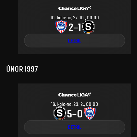
10
.
kolo
po, 27. 10., 00:00
2
1
–
DETAIL
ÚNOR 1997
16
.
kolo
ne, 23. 2., 00:00
5
0
–
DETAIL