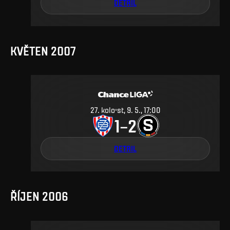
DETAIL
KVĚTEN 2007
27
.
kolo
st, 9. 5., 17:00
1
2
–
DETAIL
ŘÍJEN 2006