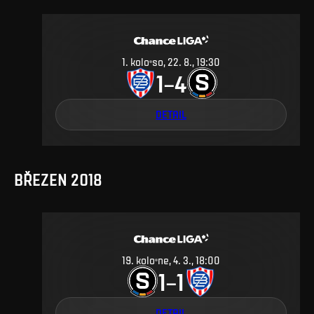
1
.
kolo
so, 22. 8., 19:30
1
4
–
DETAIL
BŘEZEN 2018
19
.
kolo
ne, 4. 3., 18:00
1
1
–
DETAIL