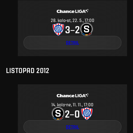
28
.
kolo
st, 22. 5., 17:00
3
2
–
DETAIL
LISTOPAD 2012
14
.
kolo
ne, 11. 11., 17:00
2
0
–
DETAIL