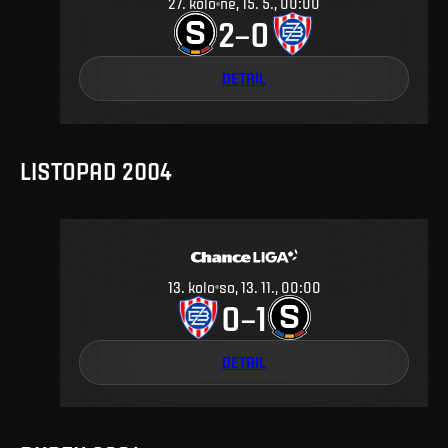
27
.
kolo
ne, 15. 5., 00:00
2
0
–
DETAIL
LISTOPAD 2004
13
.
kolo
so, 13. 11., 00:00
0
1
–
DETAIL