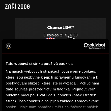
ZÁŘÍ 2009
8
.
kolo
po, 21. 9., 17:00
1
1
–
DETAIL
Tato webová stránka používá cookies
Na našich webových stránkách používáme cookies,
BŘEZEN 2009
které jsou nezbytné k jejich správnému fungování a k
poskytování služeb, které jste si vyžádali. Pokud nám
dáte souhlas prostřednictvím tlačítka „Přijmout vše“
budeme moci používat i další cookies (naše i třetích
stran). Tyto cookies a na jejich základě zpracovávané
20
.
kolo
po, 16. 3., 17:00
osobní údaje nám pomáhají měřit návštěvnost našich