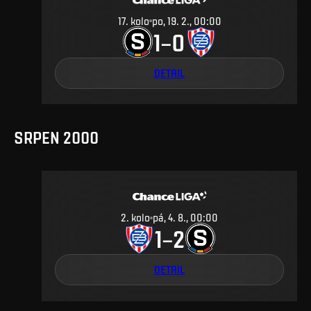
17
.
kolo
po, 19. 2., 00:00
1
0
–
DETAIL
SRPEN 2000
2
.
kolo
pá, 4. 8., 00:00
1
2
–
DETAIL