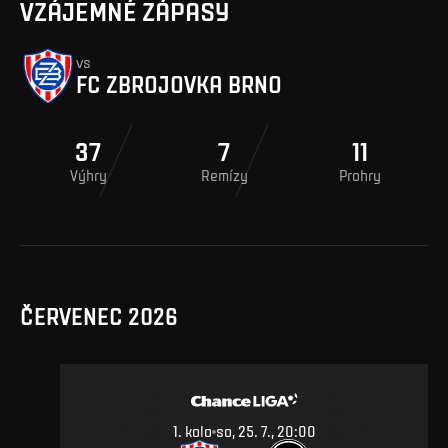
VZÁJEMNÉ ZÁPASY
vs
FC ZBROJOVKA BRNO
37
7
11
Výhry
Remízy
Prohry
ČERVENEC 2026
1. kolo
so, 25. 7., 20:00