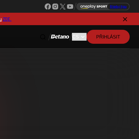
Sleduj ligu
y
ZDE.
PŘIHLÁSIT