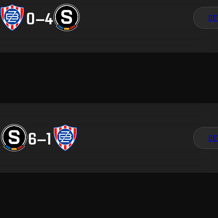
0
–
4
DE
6
–
1
DE