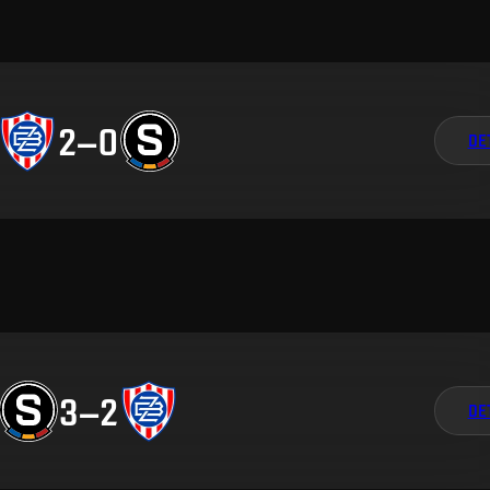
2
–
0
DE
3
–
2
DE