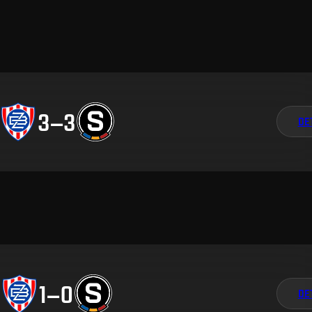
3
–
3
DE
1
–
0
DE