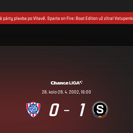
 párty plavba po Vltavě. Sparta on Fire: Boat Editon už zítra! Vstupenk
28
.
kolo
29. 4. 2002, 16:00
0
1
–