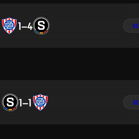
1
–
4
DE
1
–
1
DE