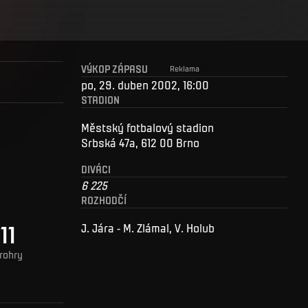
VÝKOP ZÁPASU
Reklama
po, 29. duben 2002, 16:00
STADION
Městský fotbalový stadion
Srbská 47a, 612 00 Brno
DIVÁCI
6 225
ROZHODČÍ
11
J. Jára - M. Zlámal, V. Holub
rohry