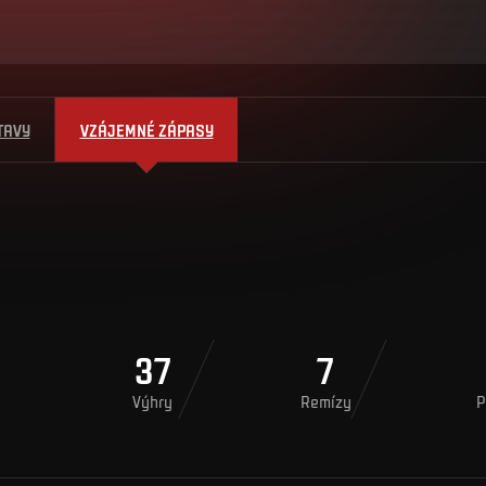
TAVY
VZÁJEMNÉ ZÁPASY
37
7
Výhry
Remízy
P