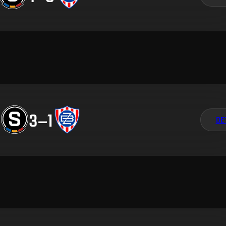
3
–
1
DE