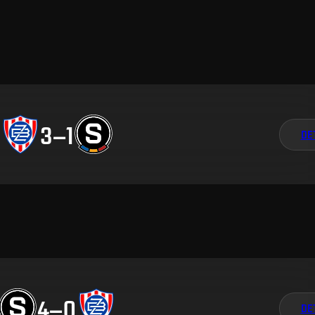
3
–
1
DE
4
–
0
DE