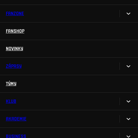
FANZONE
Vstupenky
Permanentky
FANSHOP
Sparta UNLIMITED.
VIP vstupenky
Sparta Junior Club
NOVINKY
Handicapovaní fanoušci
Aplikace Sparta.
Prohlídky stadionu
ZÁPASY
Televizní aplikace
Soutěže
TÝMY
Kalendář
Na Spartu do Betano Zone
Výsledky
KLUB
Sparta Legends
Tabulka
SLO
AKADEMIE
My jsme Sparta
Fan Club Sparta
FAQ
BUSINESS
O akademii