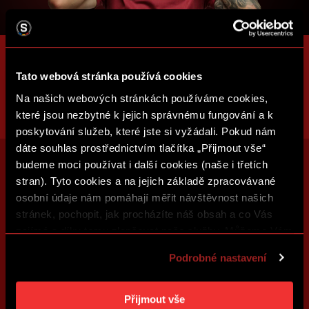
Tato webová stránka používá cookies
Na našich webových stránkách používáme cookies,
které jsou nezbytné k jejich správnému fungování a k
poskytování služeb, které jste si vyžádali. Pokud nám
dáte souhlas prostřednictvím tlačítka „Přijmout vše“
budeme moci používat i další cookies (naše i třetích
stran). Tyto cookies a na jejich základě zpracovávané
osobní údaje nám pomáhají měřit návštěvnost našich
stránek, pochopit, jak procházíte náš obsah a co Vás
zajímá a díky tomu zlepšovat naše služby. Můžeme Vám
také přizpůsobit obsah našich stránek a zobrazovat
Podrobné nastavení
reklamu na základě Vašich preferencí. Jednotlivé
cookies a účely zpracování si můžete nastavit v
„Podrobném nastavení“. Nastavení cookies si můžete
Přijmout vše