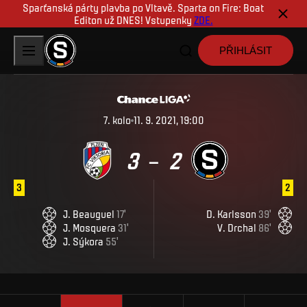
Sparťanská párty plavba po Vltavě. Sparta on Fire: Boat
Editon už DNES! Vstupenky
ZDE.
PŘIHLÁSIT
7
.
kolo
11. 9. 2021, 19:00
3
2
–
3
2
J
.
Beauguel
17
'
D
.
Karlsson
39
'
J
.
Mosquera
31
'
V
.
Drchal
86
'
J
.
Sýkora
55
'