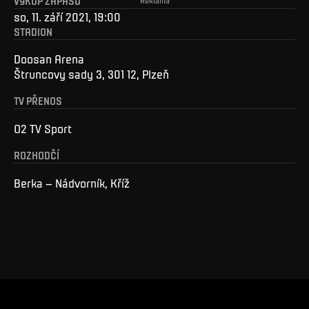
VÝKOP ZÁPASU
so, 11. září 2021, 19:00
STADION
Doosan Arena
Štruncovy sady 3, 301 12, Plzeň
TV PŘENOS
O2 TV Sport
ROZHODČÍ
Berka – Nádvorník, Kříž