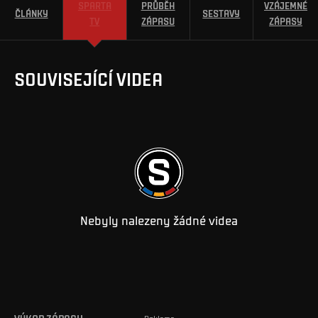
SPARTA
PRŮBĚH
VZÁJEMNÉ
ČLÁNKY
SESTAVY
TV
ZÁPASU
ZÁPASY
SOUVISEJÍCÍ VIDEA
Nebyly nalezeny žádné videa
Reklama