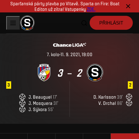
Sparťanská párty plavba po Vltavě. Sparta on Fire: Boat
Editon už zítra! Vstupenky
ZDE.
PŘIHLÁSIT
7
.
kolo
11. 9. 2021, 19:00
3
2
–
3
2
J
.
Beauguel
17
'
D
.
Karlsson
39
'
J
.
Mosquera
31
'
V
.
Drchal
86
'
J
.
Sýkora
55
'