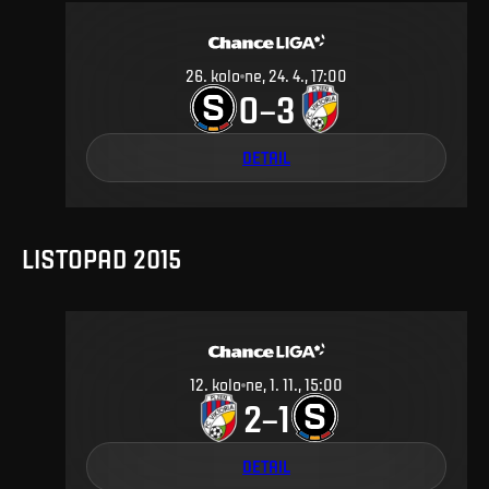
26
.
kolo
ne, 24. 4., 17:00
0
3
–
DETAIL
LISTOPAD 2015
12
.
kolo
ne, 1. 11., 15:00
2
1
–
DETAIL