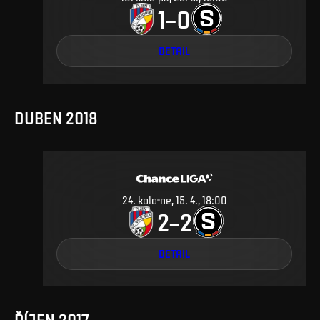
1
0
–
DETAIL
DUBEN 2018
24
.
kolo
ne, 15. 4., 18:00
2
2
–
DETAIL
ŘÍJEN 2017