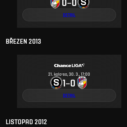
0
0
–
DETAIL
BŘEZEN 2013
21
.
kolo
so, 30. 3., 17:00
1
0
–
DETAIL
LISTOPAD 2012