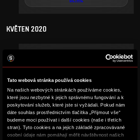
KVĚTEN 2020
25
.
kolo
st, 27. 5., 20:00
1
2
–
Tato webová stránka používá cookies
DETAIL
Na našich webových stránkách používáme cookies,
které jsou nezbytné k jejich správnému fungování a k
poskytování služeb, které jste si vyžádali. Pokud nám
dáte souhlas prostřednictvím tlačítka „Přijmout vše“
ZÁŘÍ 2019
budeme moci používat i další cookies (naše i třetích
stran). Tyto cookies a na jejich základě zpracovávané
osobní údaje nám pomáhají měřit návštěvnost našich