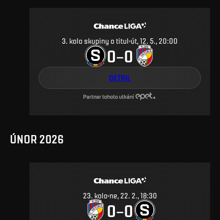
3. kolo skupiny o titul
út, 12. 5., 20:00
0
0
–
DETAIL
Partner tohoto utkání
ÚNOR 2026
23
.
kolo
ne, 22. 2., 18:30
0
0
–