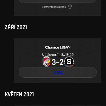
Partner tohoto utkání
ZÁŘÍ 2021
7
.
kolo
so, 11. 9., 19:00
3
2
–
DETAIL
KVĚTEN 2021