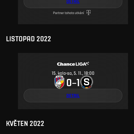
DETAIL
Partner tohoto utkání
LISTOPAD 2022
15
.
kolo
so, 5. 11., 18:00
0
1
–
DETAIL
KVĚTEN 2022