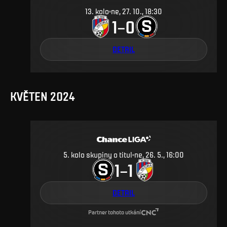
13
.
kolo
ne, 27. 10., 18:30
1
0
–
DETAIL
KVĚTEN 2024
5. kolo skupiny o titul
ne, 26. 5., 16:00
1
1
–
DETAIL
Partner tohoto utkání