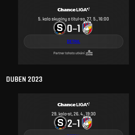
5. kolo skupiny o titul
so, 27. 5., 16:00
0
1
–
DETAIL
Partner tohoto utkání
DUBEN 2023
29
.
kolo
st, 26. 4., 19:30
2
1
–