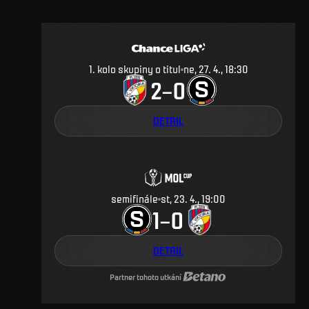
1. kolo skupiny o titul
ne, 27. 4., 18:30
2
0
–
DETAIL
semifinále
st, 23. 4., 19:00
1
0
–
DETAIL
Partner tohoto utkání