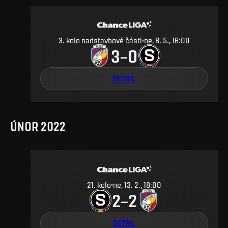
3. kolo nadstavbové části
ne, 8. 5., 16:00
3
0
–
DETAIL
ÚNOR 2022
21
.
kolo
ne, 13. 2., 18:00
2
2
–
DETAIL