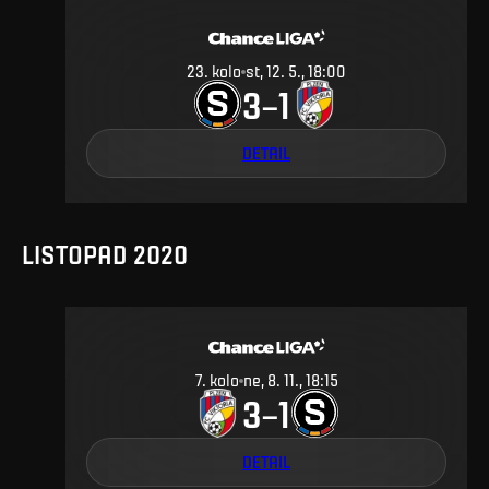
23
.
kolo
st, 12. 5., 18:00
3
1
–
DETAIL
LISTOPAD 2020
7
.
kolo
ne, 8. 11., 18:15
3
1
–
DETAIL