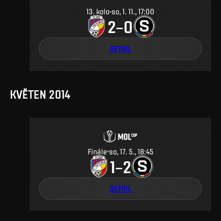
13
.
kolo
so, 1. 11., 17:00
2
0
–
DETAIL
KVĚTEN 2014
Finále
so, 17. 5., 18:45
1
2
–
DETAIL