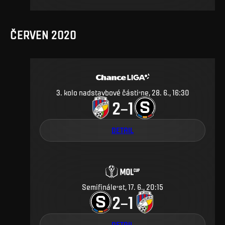
ČERVEN 2020
3. kolo nadstavbové části
ne, 28. 6., 16:30
2
1
–
DETAIL
Semifinále
st, 17. 6., 20:15
2
1
–
DETAIL