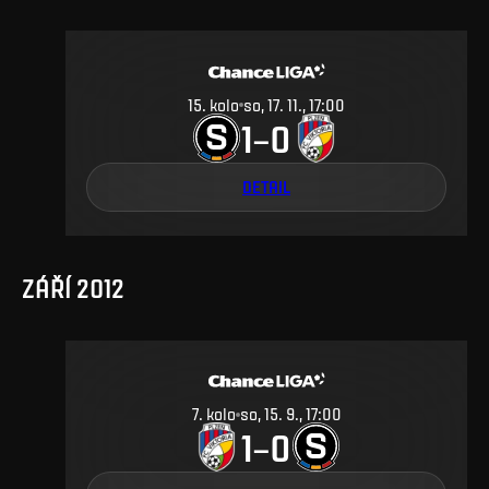
15
.
kolo
so, 17. 11., 17:00
1
0
–
DETAIL
ZÁŘÍ 2012
7
.
kolo
so, 15. 9., 17:00
1
0
–