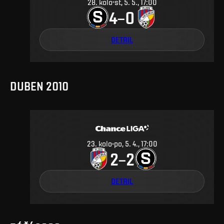
28
.
kolo
st, 5. 5., 17:00
4
0
–
DETAIL
DUBEN 2010
23
.
kolo
po, 5. 4., 17:00
2
2
–
DETAIL