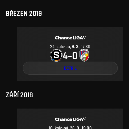
BŘEZEN 2019
24
.
kolo
so, 9. 3., 17:30
4
0
–
DETAIL
ZÁŘÍ 2018
10
.
kolo
pá, 28. 9., 19:00