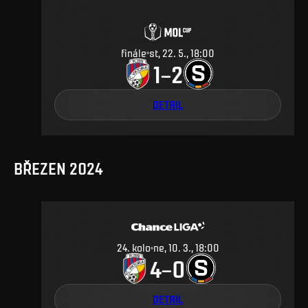
finále
st, 22. 5., 18:00
1
2
–
DETAIL
BŘEZEN 2024
24
.
kolo
ne, 10. 3., 18:00
4
0
–
DETAIL