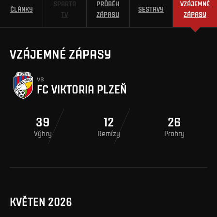
SPARTA
PRŮBĚH
VZÁJEMNÉ
ČLÁNKY
SESTAVY
TV
ZÁPASU
ZÁPASY
VZÁJEMNÉ ZÁPASY
vs
FC VIKTORIA PLZEŇ
39
12
26
Výhry
Remízy
Prohry
KVĚTEN 2026