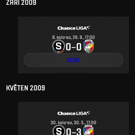
ZÁŘÍ 2009
9
.
kolo
so, 26. 9., 17:00
0
0
–
DETAIL
KVĚTEN 2009
30
.
kolo
so, 30. 5., 17:00
0
3
–