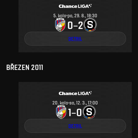
5
.
kolo
po, 29. 8., 18:30
0
2
–
DETAIL
BŘEZEN 2011
20
.
kolo
so, 12. 3., 17:00
1
0
–
DETAIL