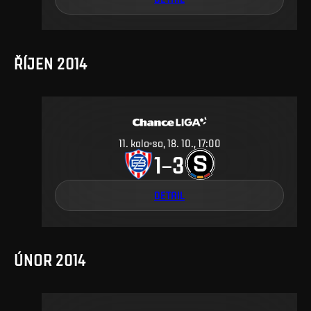
ŘÍJEN 2014
11
.
kolo
so, 18. 10., 17:00
1
3
–
DETAIL
ÚNOR 2014