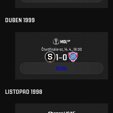
DUBEN 1999
Čtvrtfinále
st, 14. 4., 16:30
1
0
–
DETAIL
LISTOPAD 1998