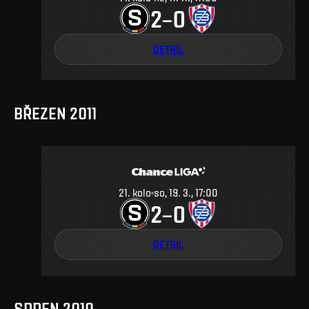
2
0
–
DETAIL
BŘEZEN 2011
21
.
kolo
so, 19. 3., 17:00
2
0
–
DETAIL
SRPEN 2010