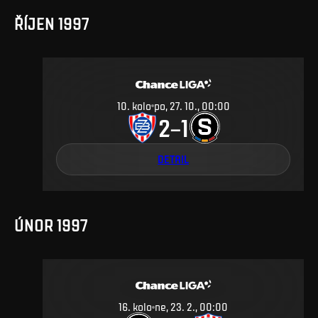
ŘÍJEN 1997
10
.
kolo
po, 27. 10., 00:00
2
1
–
DETAIL
ÚNOR 1997
16
.
kolo
ne, 23. 2., 00:00