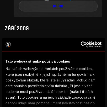
DETAIL
ZÁŘÍ 2009
8
.
kolo
po, 21. 9., 17:00
1
1
Tato webová stránka používá cookies
–
Na našich webových stránkách používáme cookies,
DETAIL
které jsou nezbytné k jejich správnému fungování a k
poskytování služeb, které jste si vyžádali. Pokud nám
dáte souhlas prostřednictvím tlačítka „Přijmout vše“
budeme moci používat i další cookies (naše i třetích
BŘEZEN 2009
stran). Tyto cookies a na jejich základě zpracovávané
osobní údaje nám pomáhají měřit návštěvnost našich