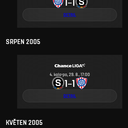
1
1
–
DETAIL
SRPEN 2005
4
.
kolo
po, 29. 8., 17:00
1
1
–
DETAIL
KVĚTEN 2005