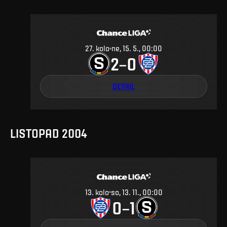
27
.
kolo
ne, 15. 5., 00:00
2
0
–
DETAIL
LISTOPAD 2004
13
.
kolo
so, 13. 11., 00:00
0
1
–