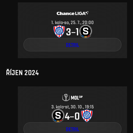
1. kolo
so, 25. 7., 20:00
3
1
–
DETAIL
ŘÍJEN 2024
3
.
kolo
st, 30. 10., 19:15
4
0
–
DETAIL