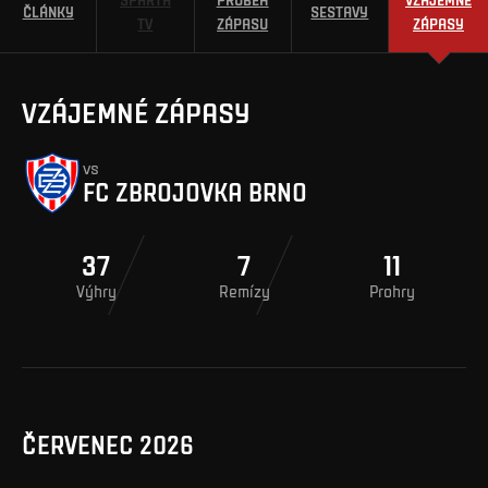
ČLÁNKY
SESTAVY
TV
ZÁPASU
ZÁPASY
VZÁJEMNÉ ZÁPASY
vs
FC ZBROJOVKA BRNO
37
7
11
Výhry
Remízy
Prohry
ČERVENEC 2026