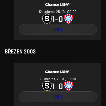
12
.
kolo
so, 25. 10., 00:00
1
0
–
DETAIL
BŘEZEN 2003
21
.
kolo
ne, 23. 3., 00:00
1
0
–
DETAIL