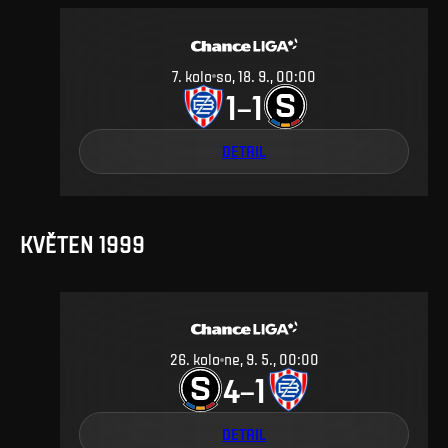
7
.
kolo
so, 18. 9., 00:00
1
1
–
DETAIL
KVĚTEN 1999
26
.
kolo
ne, 9. 5., 00:00
4
1
–
DETAIL