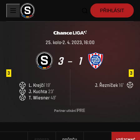
PŘIHLÁSIT
25
.
kolo
2. 4. 2023, 16:00
3
1
–
3
3
L
.
Krejčí
19
'
J
.
Řezníček
16
'
J
.
Kuchta
23
'
T
.
Wiesner
49
'
Partner utkání
SPARTA
PRŮBĚH
VZÁJEMNÉ