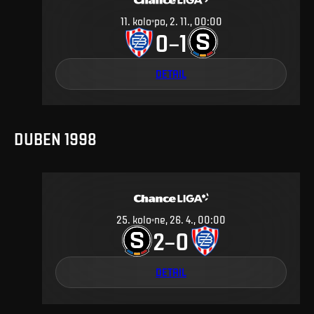
11
.
kolo
po, 2. 11., 00:00
0
1
–
DETAIL
DUBEN 1998
25
.
kolo
ne, 26. 4., 00:00
2
0
–
DETAIL