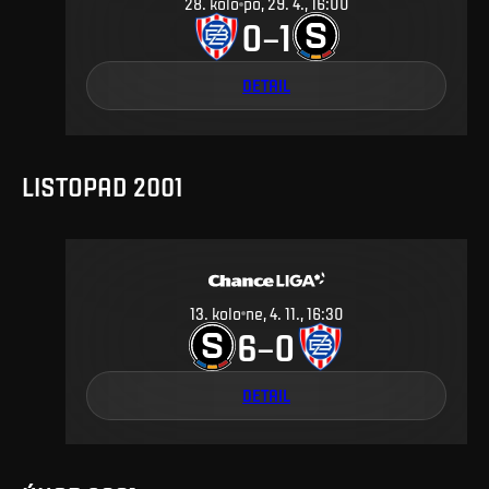
28
.
kolo
po, 29. 4., 16:00
0
1
–
DETAIL
LISTOPAD 2001
13
.
kolo
ne, 4. 11., 16:30
6
0
–
DETAIL