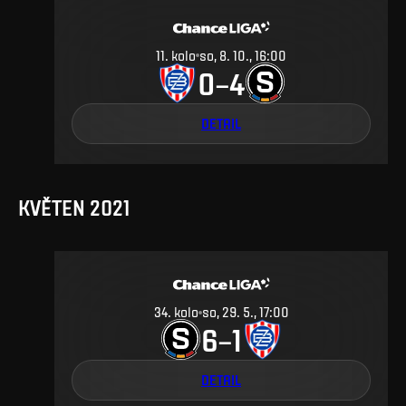
11
.
kolo
so, 8. 10., 16:00
0
4
–
DETAIL
KVĚTEN 2021
34
.
kolo
so, 29. 5., 17:00
6
1
–
DETAIL