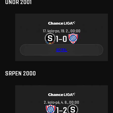
ÚNOR 2001
17
.
kolo
po, 19. 2., 00:00
1
0
–
DETAIL
SRPEN 2000
2
.
kolo
pá, 4. 8., 00:00
1
2
–