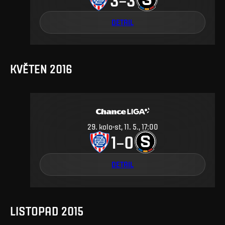
DETAIL
KVĚTEN 2016
29
.
kolo
st, 11. 5., 17:00
1
0
–
DETAIL
LISTOPAD 2015