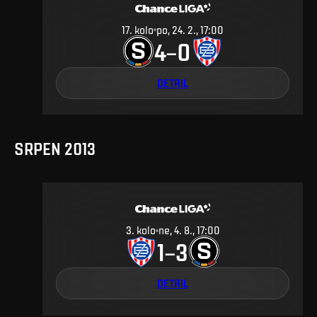
17
.
kolo
po, 24. 2., 17:00
4
0
–
DETAIL
SRPEN 2013
3
.
kolo
ne, 4. 8., 17:00
1
3
–
DETAIL