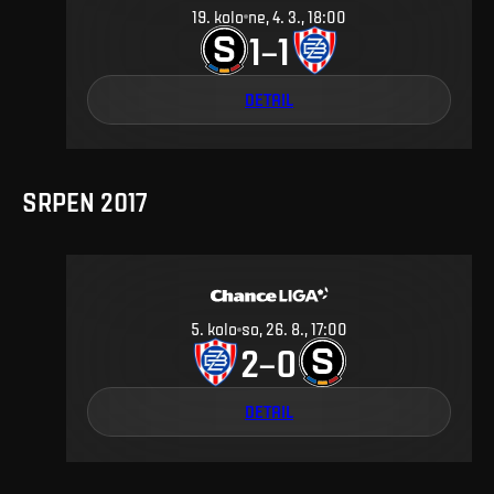
19
.
kolo
ne, 4. 3., 18:00
1
1
–
DETAIL
SRPEN 2017
5
.
kolo
so, 26. 8., 17:00
2
0
–
DETAIL