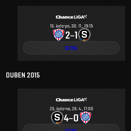
15
.
kolo
po, 30. 11., 19:15
2
1
–
DETAIL
DUBEN 2015
25
.
kolo
ne, 26. 4., 17:00
4
0
–
DETAIL