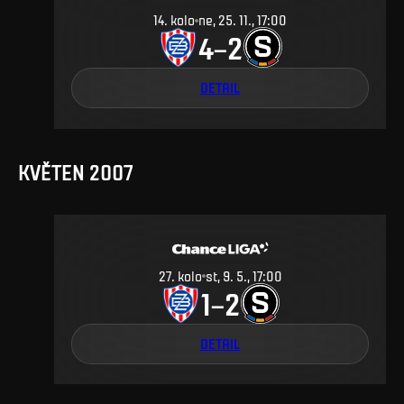
14
.
kolo
ne, 25. 11., 17:00
4
2
–
DETAIL
KVĚTEN 2007
27
.
kolo
st, 9. 5., 17:00
1
2
–
DETAIL