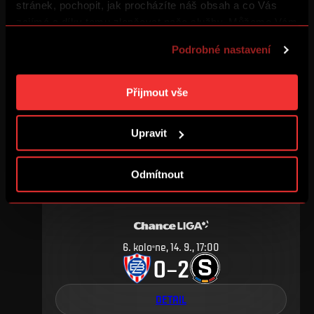
stránek, pochopit, jak procházíte náš obsah a co Vás
zajímá a díky tomu zlepšovat naše služby. Můžeme Vám
také přizpůsobit obsah našich stránek a zobrazovat
20
.
kolo
po, 16. 3., 17:00
Podrobné nastavení
reklamu na základě Vašich preferencí. Jednotlivé
4
0
–
cookies a účely zpracování si můžete nastavit v
„Podrobném nastavení“. Nastavení cookies si můžete
Přijmout vše
DETAIL
kdykoliv změnit. Jak takovou úpravu provést a další
informace ke cookies naleznete v
Použití souborů
Upravit
cookies
.
ZÁŘÍ 2008
Odmítnout
6
.
kolo
ne, 14. 9., 17:00
0
2
–
DETAIL