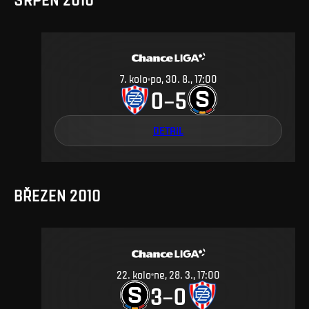
7
.
kolo
po, 30. 8., 17:00
0
5
–
DETAIL
BŘEZEN 2010
22
.
kolo
ne, 28. 3., 17:00
3
0
–