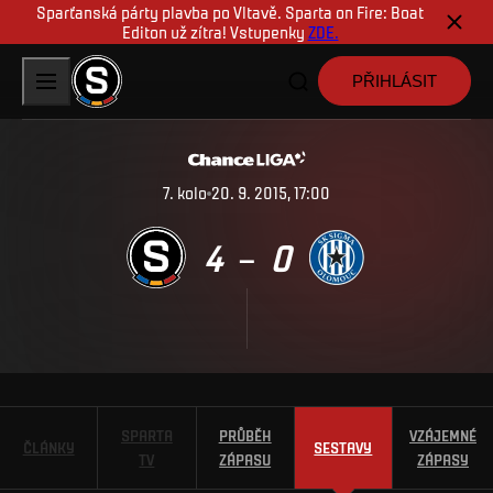
Sparťanská párty plavba po Vltavě. Sparta on Fire: Boat
Editon už zítra! Vstupenky
ZDE.
PŘIHLÁSIT
7
.
kolo
20. 9. 2015, 17:00
4
0
–
SPARTA
PRŮBĚH
VZÁJEMNÉ
ČLÁNKY
SESTAVY
TV
ZÁPASU
ZÁPASY