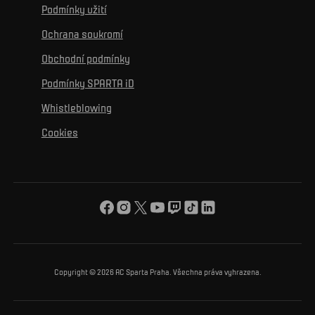
Ke zdravému životu
Vzdělávání
Podmínky užití
Sociální sítě
Hospitalita
Pro média
K osobnímu rozvoji
Turnaje
Ochrana soukromí
Mural výzva
Partneři
Kontakty
K začlenění se
Obchodní podmínky
Reklamní plnění
Podmínky SPARTA iD
K ochraně životního prostředí
Whistleblowing
K obecnému dobru
Cookies
O nás
Pro vás
Turnaj Nadačního fondu ACS
Copyright © 2026 AC Sparta Praha. Všechna práva vyhrazena.