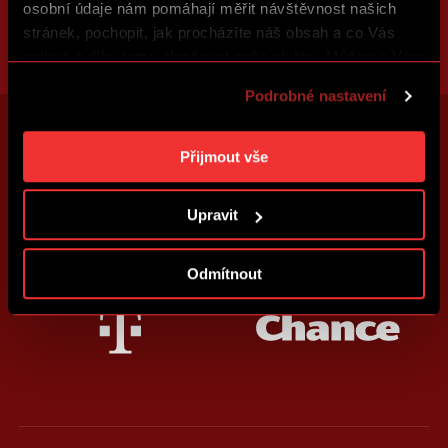
osobní údaje nám pomáhají měřit návštěvnost našich
stránek, pochopit, jak procházíte náš obsah a co Vás
zajímá a díky tomu zlepšovat naše služby. Můžeme Vám
také přizpůsobit obsah našich stránek a zobrazovat
Podrobné nastavení
reklamu na základě Vašich preferencí. Jednotlivé
cookies a účely zpracování si můžete nastavit v
„Podrobném nastavení“. Nastavení cookies si můžete
Přijmout vše
kdykoliv změnit. Jak takovou úpravu provést a další
informace ke cookies naleznete v
Použití souborů
Upravit
cookies
.
Odmítnout