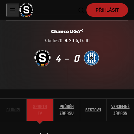
PŘIHLÁSIT
7
.
kolo
20. 9. 2015, 17:00
4
0
–
SPARTA
PRŮBĚH
VZÁJEMNÉ
ČLÁNKY
SESTAVY
TV
ZÁPASU
ZÁPASY