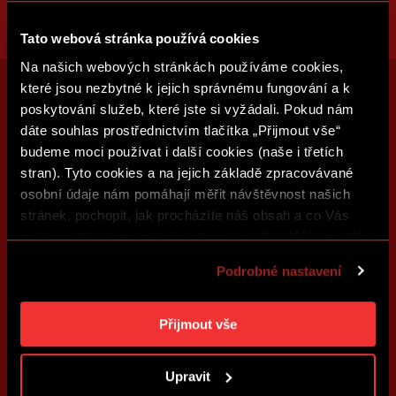
Tato webová stránka používá cookies
Na našich webových stránkách používáme cookies,
které jsou nezbytné k jejich správnému fungování a k
poskytování služeb, které jste si vyžádali. Pokud nám
dáte souhlas prostřednictvím tlačítka „Přijmout vše“
budeme moci používat i další cookies (naše i třetích
stran). Tyto cookies a na jejich základě zpracovávané
osobní údaje nám pomáhají měřit návštěvnost našich
stránek, pochopit, jak procházíte náš obsah a co Vás
zajímá a díky tomu zlepšovat naše služby. Můžeme Vám
také přizpůsobit obsah našich stránek a zobrazovat
Podrobné nastavení
reklamu na základě Vašich preferencí. Jednotlivé
cookies a účely zpracování si můžete nastavit v
„Podrobném nastavení“. Nastavení cookies si můžete
Přijmout vše
kdykoliv změnit. Jak takovou úpravu provést a další
informace ke cookies naleznete v
Použití souborů
Upravit
cookies
.