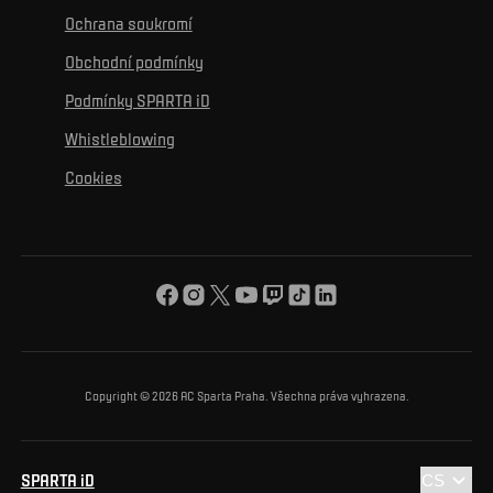
K osobnímu rozvoji
Turnaje
Ochrana soukromí
Mural výzva
Partneři
Kontakty
K začlenění se
Obchodní podmínky
Reklamní plnění
Podmínky SPARTA iD
K ochraně životního prostředí
Whistleblowing
K obecnému dobru
Cookies
O nás
Pro vás
Turnaj Nadačního fondu ACS
Copyright © 2026 AC Sparta Praha. Všechna práva vyhrazena.
SPARTA iD