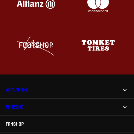
VSTUPENKY
FANZONE
Vstupenky
Permanentky
FANSHOP
Sparta UNLIMITED.
VIP vstupenky