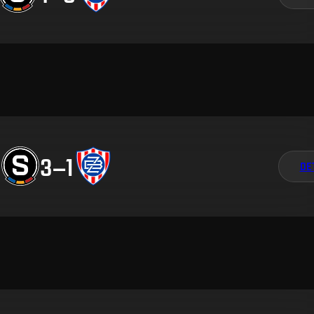
3
–
1
DE