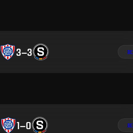
3
–
3
DE
1
–
0
DE