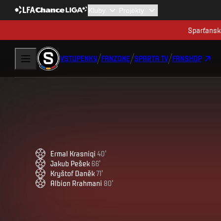
Sparťanská
VSTUPENKY
FANZONE
SPARTA TV
FANSHOP
Ermal
Krasniqi
40
'
Jakub
Pešek
66
'
Kryštof
Daněk
71
'
Albion
Rrahmani
80
'