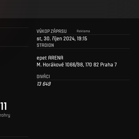
VÝKOP ZÁPASU
Reklama
st, 30. říjen 2024, 19:15
STADION
epet ARENA
M. Horákové 1066/98, 170 82 Praha 7
DIVÁCI
13 649
11
rohry