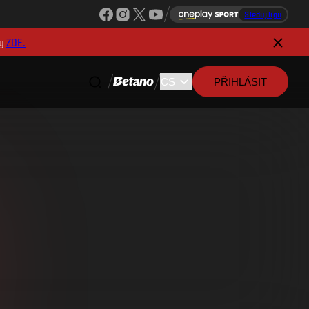
Sleduj ligu
y
ZDE.
PŘIHLÁSIT