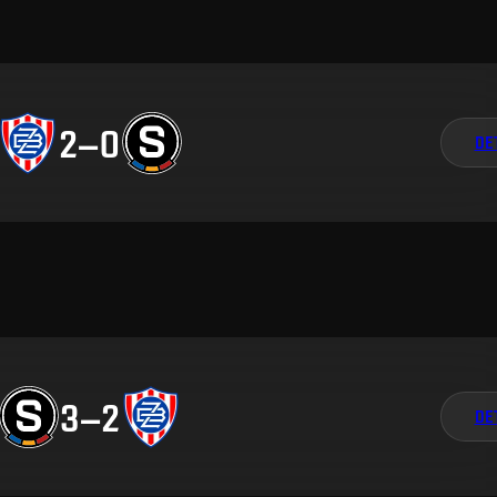
2
–
0
DE
3
–
2
DE