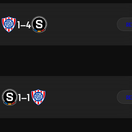
1
–
4
DE
1
–
1
DE