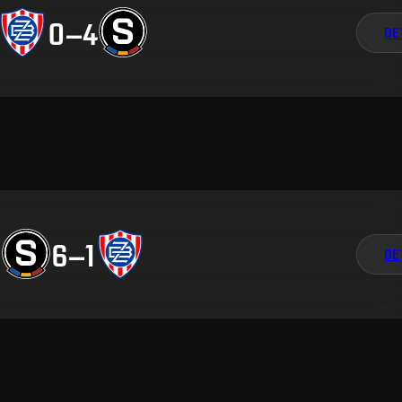
0
–
4
DE
6
–
1
DE