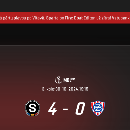
 párty plavba po Vltavě. Sparta on Fire: Boat Editon už zítra! Vstupenk
3
.
kolo
30. 10. 2024, 19:15
4
0
–