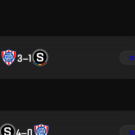
3
–
1
DE
4
–
0
DE