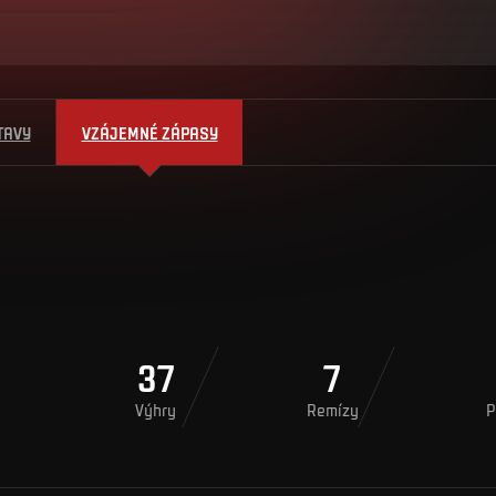
TAVY
VZÁJEMNÉ ZÁPASY
37
7
Výhry
Remízy
P