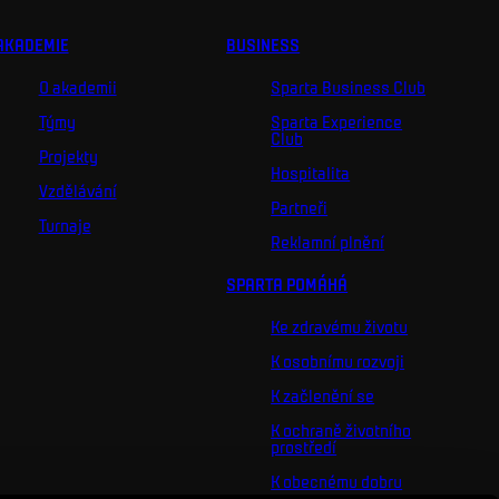
AKADEMIE
BUSINESS
O akademii
Sparta Business Club
Týmy
Sparta Experience
Club
Projekty
Hospitalita
Vzdělávání
Partneři
Turnaje
Reklamní plnění
SPARTA POMÁHÁ
Ke zdravému životu
K osobnímu rozvoji
K začlenění se
K ochraně životního
prostředí
K obecnému dobru