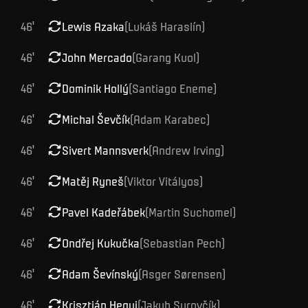
46
'
Lewis
Azaka
(
Lukáš
Haraslín
)
46
'
John
Mercado
(
Garang
Kuol
)
46
'
Dominik
Hollý
(
Santiago
Eneme
)
46
'
Michal
Ševčík
(
Adam
Karabec
)
46
'
Sivert
Mannsverk
(
Andrew
Irving
)
46
'
Matěj
Ryneš
(
Viktor
Vitályos
)
46
'
Pavel
Kadeřábek
(
Martin
Suchomel
)
46
'
Ondřej
Kukučka
(
Sebastian
Pech
)
46
'
Adam
Ševínský
(
Asger
Sørensen
)
46
'
Krisztián
Hegyi
(
Jakub
Surovčík
)