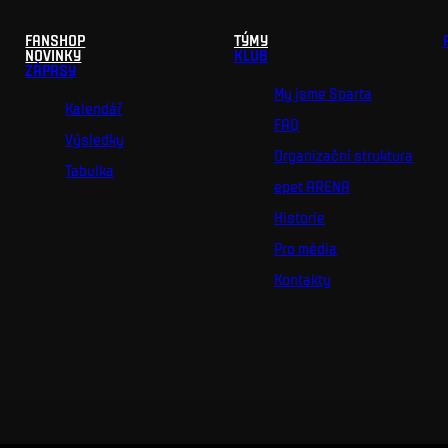
FANSHOP
TÝMY
NOVINKY
KLUB
ZÁPASY
My jsme Sparta
Kalendář
FAQ
Výsledky
Organizační struktura
Tabulka
epet ARENA
Historie
Pro média
Kontakty