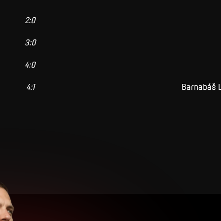
2
:
0
3
:
0
4
:
0
4
:
1
Barnabáš