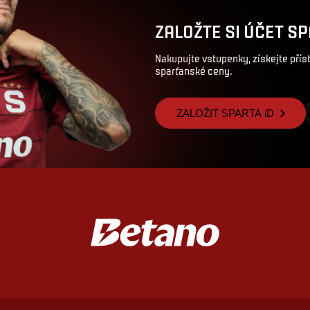
ZALOŽTE SI ÚČET SP
Nakupujte vstupenky, získejte pří
sparťanské ceny.
ZALOŽIT SPARTA iD