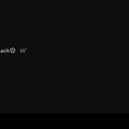
Lacík
80
'