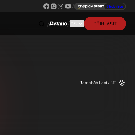
Sleduj ligu
PŘIHLÁSIT
Barnabáš
Lacík
80
'