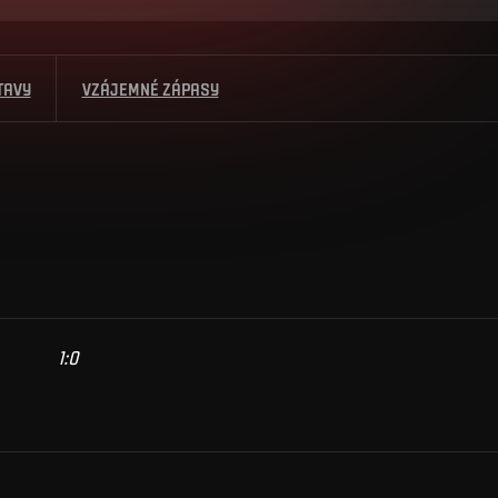
TAVY
VZÁJEMNÉ ZÁPASY
1
:
0