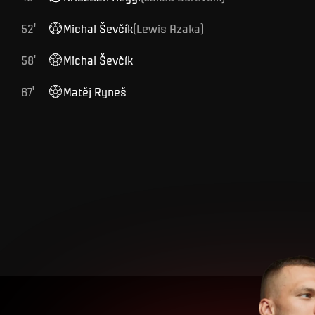
52
'
Michal
Ševčík
(
Lewis
Azaka
)
58
'
Michal
Ševčík
67
'
Matěj
Ryneš