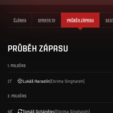
ČLÁNKY
SPARTA TV
PRŮBĚH ZÁPASU
SES
PRŮBĚH ZÁPASU
1. POLOČAS
21
'
Lukáš
Haraslín
(
Ebrima
Singhateh
)
2. POLOČAS
46
'
Tomáš
Schánělec
(
Ebrima
Singhateh
)