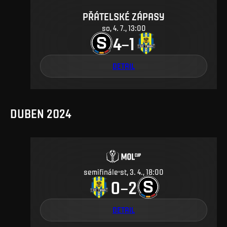
PŘÁTELSKÉ ZÁPASY
so, 4. 7., 13:00
4
1
–
DETAIL
DUBEN 2024
semifinále
st, 3. 4., 18:00
0
2
–
DETAIL