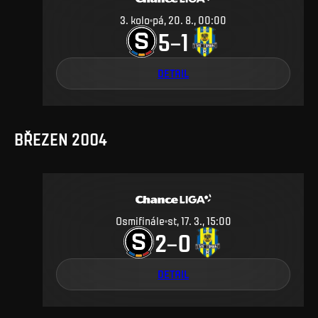
3
.
kolo
pá, 20. 8., 00:00
5
1
–
DETAIL
BŘEZEN 2004
Osmifinále
st, 17. 3., 15:00
2
0
–
DETAIL