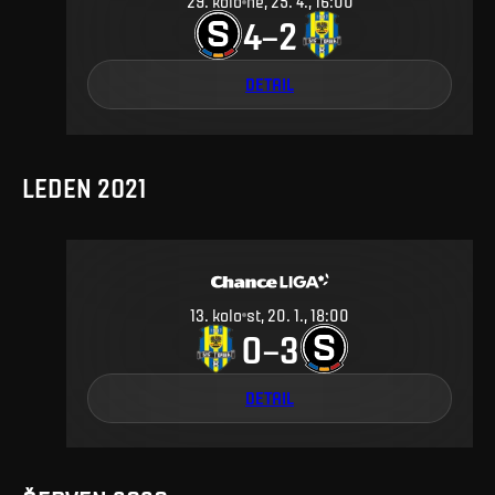
29
.
kolo
ne, 25. 4., 16:00
4
2
–
DETAIL
LEDEN 2021
13
.
kolo
st, 20. 1., 18:00
0
3
–
DETAIL