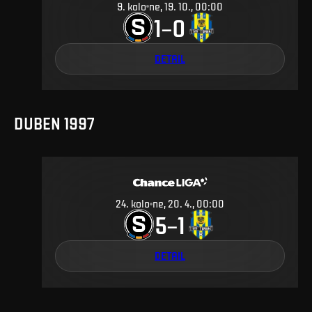
9
.
kolo
ne, 19. 10., 00:00
1
0
–
DETAIL
DUBEN 1997
24
.
kolo
ne, 20. 4., 00:00
5
1
–
DETAIL