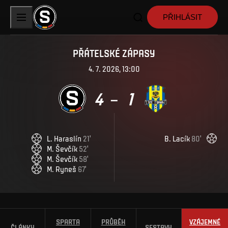
PŘIHLÁSIT
PŘÁTELSKÉ ZÁPASY
4. 7. 2026, 13:00
4
1
–
L
.
Haraslín
21
'
B
.
Lacík
80
'
M
.
Ševčík
52
'
M
.
Ševčík
58
'
M
.
Ryneš
67
'
SPARTA
PRŮBĚH
VZÁJEMNÉ
ČLÁNKY
SESTAVY