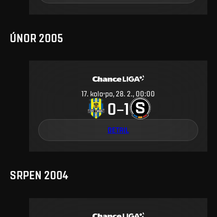
ÚNOR 2005
17
.
kolo
po, 28. 2., 00:00
0
1
–
DETAIL
SRPEN 2004