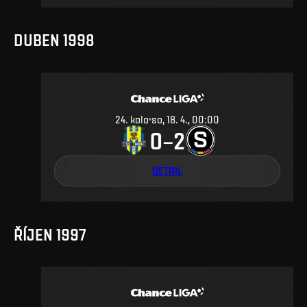
DUBEN 1998
24
.
kolo
so, 18. 4., 00:00
0
2
–
DETAIL
ŘÍJEN 1997