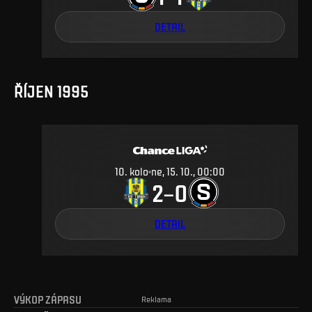
DETAIL
ŘÍJEN 1995
10
.
kolo
ne, 15. 10., 00:00
2
0
–
DETAIL
VÝKOP ZÁPASU
Reklama