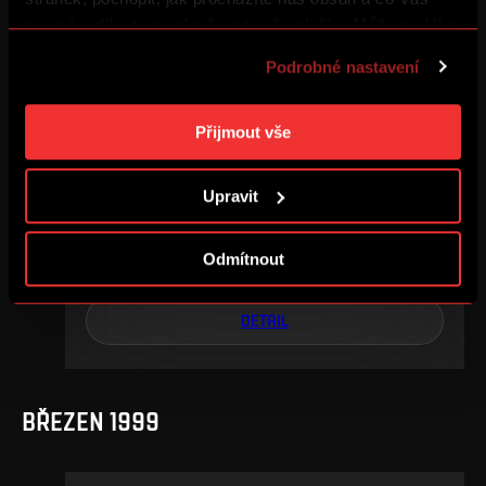
DETAIL
zajímá a díky tomu zlepšovat naše služby. Můžeme Vám
také přizpůsobit obsah našich stránek a zobrazovat
Podrobné nastavení
reklamu na základě Vašich preferencí. Jednotlivé
cookies a účely zpracování si můžete nastavit v
SRPEN 1999
„Podrobném nastavení“. Nastavení cookies si můžete
Přijmout vše
kdykoliv změnit. Jak takovou úpravu provést a další
informace ke cookies naleznete v
Použití souborů
Upravit
cookies
.
2
.
kolo
so, 7. 8., 00:00
1
1
Odmítnout
–
DETAIL
BŘEZEN 1999