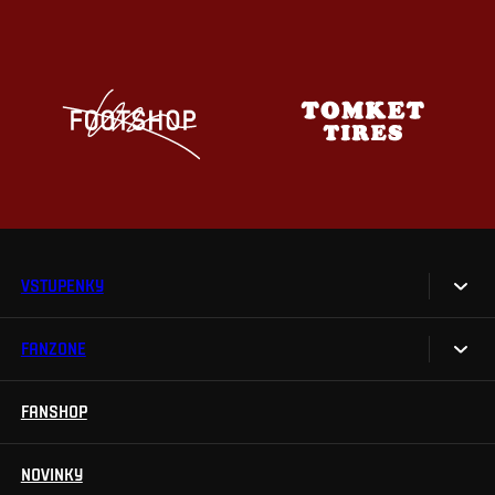
VSTUPENKY
FANZONE
Vstupenky
Permanentky
FANSHOP
Sparta UNLIMITED.
VIP vstupenky
Sparta Junior Club
NOVINKY
Handicapovaní fanoušci