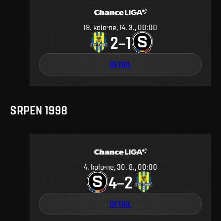
19
.
kolo
ne, 14. 3., 00:00
2
1
–
DETAIL
SRPEN 1998
4
.
kolo
ne, 30. 8., 00:00
4
2
–
DETAIL