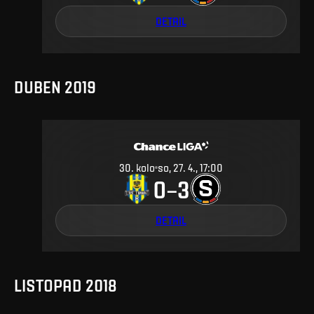
DETAIL
DUBEN 2019
30
.
kolo
so, 27. 4., 17:00
0
3
–
DETAIL
LISTOPAD 2018