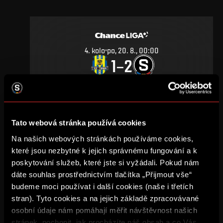
4
.
kolo
po, 20. 8., 00:00
1
2
–
DETAIL
Tato webová stránka používá cookies
ÚNOR 2000
Na našich webových stránkách používáme cookies,
které jsou nezbytné k jejich správnému fungování a k
poskytování služeb, které jste si vyžádali. Pokud nám
dáte souhlas prostřednictvím tlačítka „Přijmout vše“
budeme moci používat i další cookies (naše i třetích
17
.
kolo
so, 19. 2., 00:00
stran). Tyto cookies a na jejich základě zpracovávané
4
0
–
osobní údaje nám pomáhají měřit návštěvnost našich
stránek, pochopit, jak procházíte náš obsah a co Vás