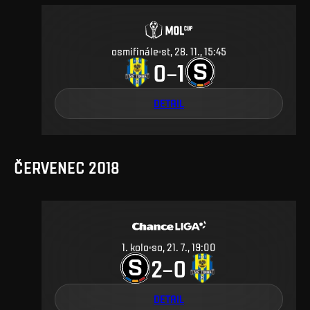
osmifinále
st, 28. 11., 15:45
0
1
–
DETAIL
ČERVENEC 2018
1
.
kolo
so, 21. 7., 19:00
2
0
–
DETAIL