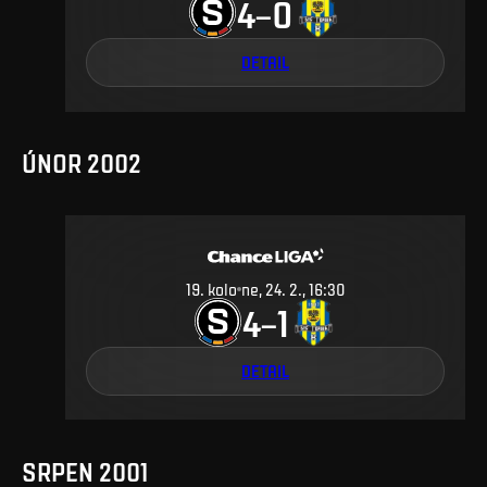
4
0
–
DETAIL
ÚNOR 2002
19
.
kolo
ne, 24. 2., 16:30
4
1
–
DETAIL
SRPEN 2001