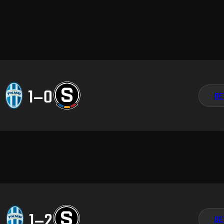
1
–
0
DE
1
–
2
DE