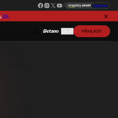
Sleduj ligu
y
ZDE.
PŘIHLÁSIT