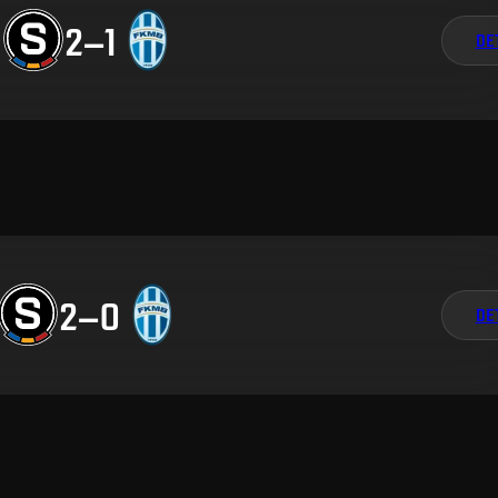
2
–
1
DE
2
–
0
DE