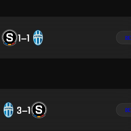
1
–
1
DE
3
–
1
DE