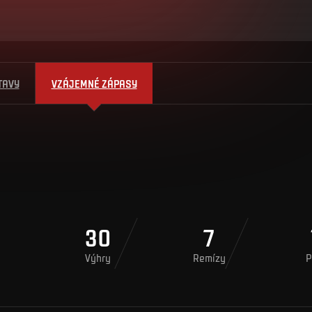
TAVY
VZÁJEMNÉ ZÁPASY
30
7
Výhry
Remízy
P