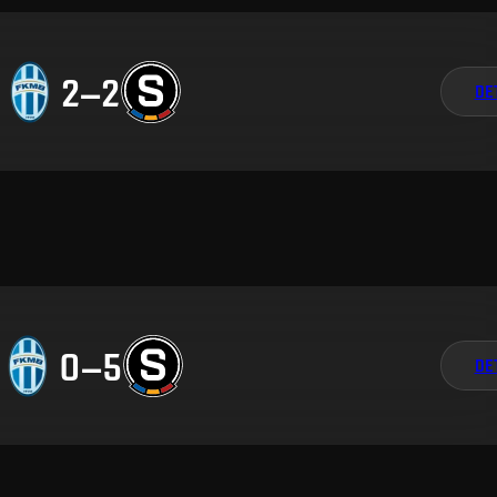
2
–
2
DE
0
–
5
DE