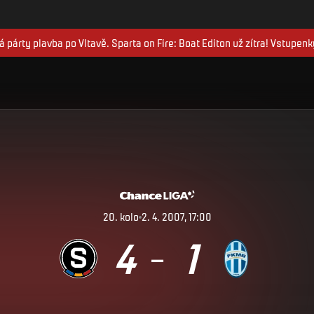
 párty plavba po Vltavě. Sparta on Fire: Boat Editon už zítra! Vstupenk
20
.
kolo
2. 4. 2007, 17:00
4
1
–