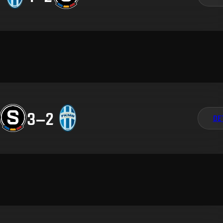
3
–
2
DE