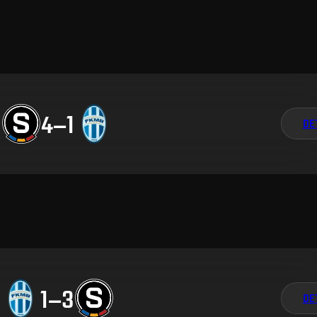
4
–
1
DE
1
–
3
DE