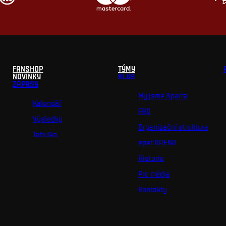
FANSHOP
TÝMY
NOVINKY
KLUB
ZÁPASY
My jsme Sparta
Kalendář
FAQ
Výsledky
Organizační struktura
Tabulka
epet ARENA
Historie
Pro média
Kontakty