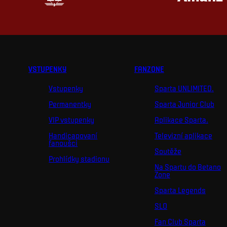
VSTUPENKY
FANZONE
Vstupenky
Sparta UNLIMITED.
Permanentky
Sparta Junior Club
VIP vstupenky
Aplikace Sparta.
Handicapovaní
Televizní aplikace
fanoušci
Soutěže
Prohlídky stadionu
Na Spartu do Betano
Zone
Sparta Legends
SLO
Fan Club Sparta