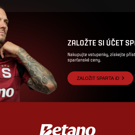
ZALOŽTE SI ÚČET SP
Nakupujte vstupenky, získejte pří
sparťanské ceny.
ZALOŽIT SPARTA iD