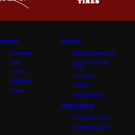
AKADEMIE
BUSINESS
O akademii
Sparta Business Club
Týmy
Sparta Experience
Club
Projekty
Hospitalita
Vzdělávání
Partneři
Turnaje
Reklamní plnění
SPARTA POMÁHÁ
Ke zdravému životu
K osobnímu rozvoji