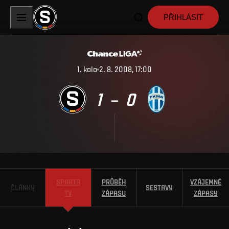
PŘIHLÁSIT
1
.
kolo
2. 8. 2008, 17:00
1
0
–
SPARTA
PRŮBĚH
VZÁJEMNÉ
ČLÁNKY
SESTAVY
TV
ZÁPASU
ZÁPASY