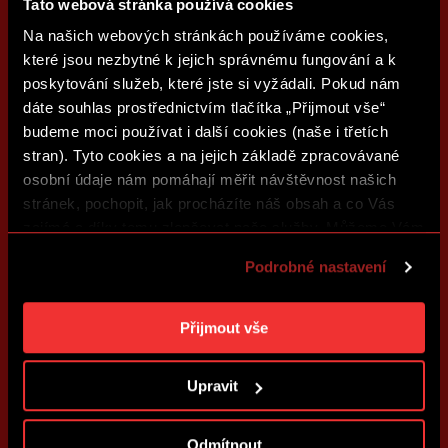
Tato webová stránka používá cookies
Na našich webových stránkách používáme cookies,
které jsou nezbytné k jejich správnému fungování a k
poskytování služeb, které jste si vyžádali. Pokud nám
dáte souhlas prostřednictvím tlačítka „Přijmout vše“
budeme moci používat i další cookies (naše i třetích
stran). Tyto cookies a na jejich základě zpracovávané
osobní údaje nám pomáhají měřit návštěvnost našich
stránek, pochopit, jak procházíte náš obsah a co Vás
zajímá a díky tomu zlepšovat naše služby. Můžeme Vám
také přizpůsobit obsah našich stránek a zobrazovat
Podrobné nastavení
reklamu na základě Vašich preferencí. Jednotlivé
cookies a účely zpracování si můžete nastavit v
„Podrobném nastavení“. Nastavení cookies si můžete
Přijmout vše
kdykoliv změnit. Jak takovou úpravu provést a další
informace ke cookies naleznete v
Použití souborů
Upravit
cookies
.
Odmítnout