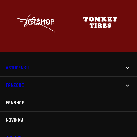
VSTUPENKY
FANZONE
Vstupenky
Permanentky
FANSHOP
Sparta UNLIMITED.
VIP vstupenky
Sparta Junior Club
NOVINKY
Handicapovaní fanoušci
Aplikace Sparta.
Prohlídky stadionu