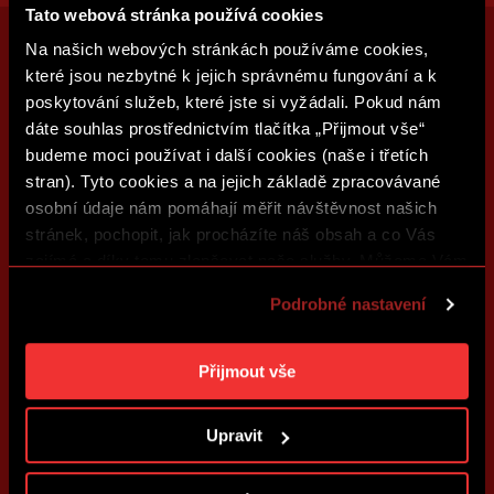
Tato webová stránka používá cookies
Na našich webových stránkách používáme cookies,
které jsou nezbytné k jejich správnému fungování a k
poskytování služeb, které jste si vyžádali. Pokud nám
dáte souhlas prostřednictvím tlačítka „Přijmout vše“
budeme moci používat i další cookies (naše i třetích
stran). Tyto cookies a na jejich základě zpracovávané
osobní údaje nám pomáhají měřit návštěvnost našich
stránek, pochopit, jak procházíte náš obsah a co Vás
zajímá a díky tomu zlepšovat naše služby. Můžeme Vám
také přizpůsobit obsah našich stránek a zobrazovat
Podrobné nastavení
reklamu na základě Vašich preferencí. Jednotlivé
cookies a účely zpracování si můžete nastavit v
„Podrobném nastavení“. Nastavení cookies si můžete
Přijmout vše
kdykoliv změnit. Jak takovou úpravu provést a další
informace ke cookies naleznete v
Použití souborů
Upravit
cookies
.