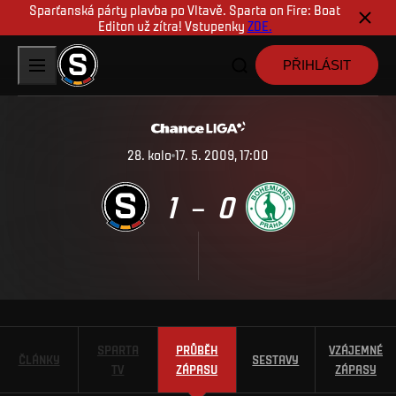
Sparťanská párty plavba po Vltavě. Sparta on Fire: Boat
Editon už zítra! Vstupenky
ZDE.
PŘIHLÁSIT
28
.
kolo
17. 5. 2009, 17:00
1
0
–
SPARTA
PRŮBĚH
VZÁJEMNÉ
ČLÁNKY
SESTAVY
TV
ZÁPASU
ZÁPASY