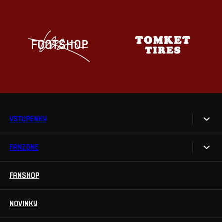
VSTUPENKY
FANZONE
Vstupenky
Permanentky
FANSHOP
Sparta UNLIMITED.
VIP vstupenky
Sparta Junior Club
NOVINKY
Handicapovaní fanoušci
Aplikace Sparta.