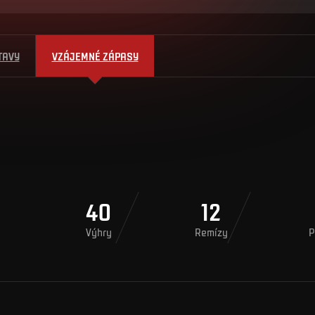
TAVY
VZÁJEMNÉ ZÁPASY
40
12
Výhry
Remízy
P