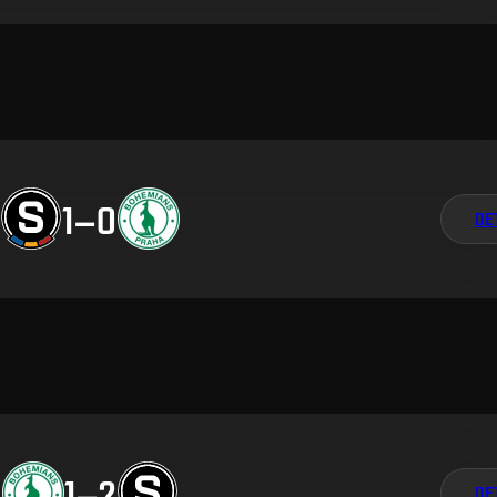
1
–
0
DE
1
–
2
DE