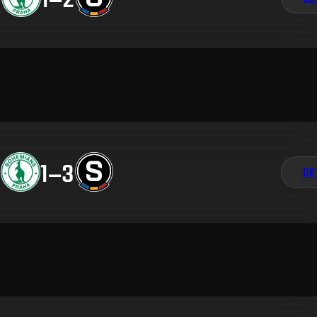
1
–
3
DE