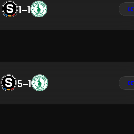
1
–
1
DE
5
–
1
DE