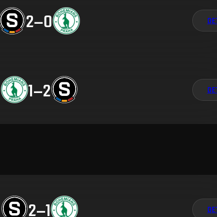
2
–
0
DE
1
–
2
DE
2
–
1
DE