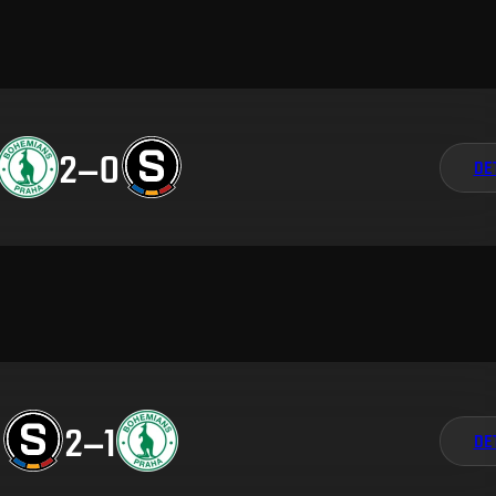
2
–
0
DE
2
–
1
DE