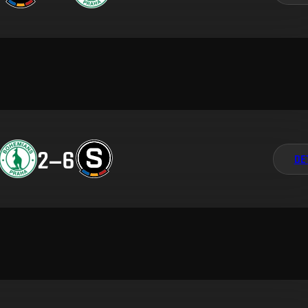
2
–
6
DE