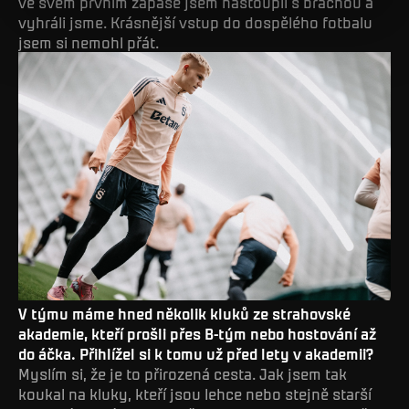
ve svém prvním zápase jsem nastoupil s bráchou a
vyhráli jsme. Krásnější vstup do dospělého fotbalu
jsem si nemohl přát.
V týmu máme hned několik kluků ze strahovské
akademie, kteří prošli přes B-tým nebo hostování až
do áčka. Přihlížel si k tomu už před lety v akademii?
Myslím si, že je to přirozená cesta. Jak jsem tak
koukal na kluky, kteří jsou lehce nebo stejně starší