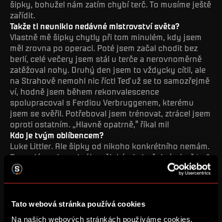
šipky, bohužel nám zatím chybí terč. To musíme ještě
zařídit.
Takže ti neuniklo nedávné mistrovství světa?
Vlastně mě šipky chytly při tom minulém, kdy jsem
měl zrovna po operaci. Poté jsem začal chodit bez
berlí, celé večery jsem stál u terče a nerovnoměrně
zatěžoval nohy. Druhý den jsem to vždycky cítil, ale
na Strahově nemohl nic říct! Teď už se to samozřejmě
ví, hodně jsem během rekonvalescence
spolupracoval s Ferdiou Verbruggenem, kterému
jsem se svěřil. Potřeboval jsem trénovat, ztrácel jsem
oproti ostatním. „Hlavně opatrně,“ říkal mi!
Kdo je tvým oblíbencem?
Luke Littler. Ale šipky od nikoho konkrétního nemám.
Do nedávna jsem hrál s nějakými obyčejnými, až teď
jsem si koupil lepší, tak mi to bude házet. Je to
samozřejmě hlavně o šipkách, že ano.
Tato webová stránka používá cookies
PŘIROZENÁ CESTA NAPŘÍČ SPARTOU
Na našich webových stránkách používáme cookies,