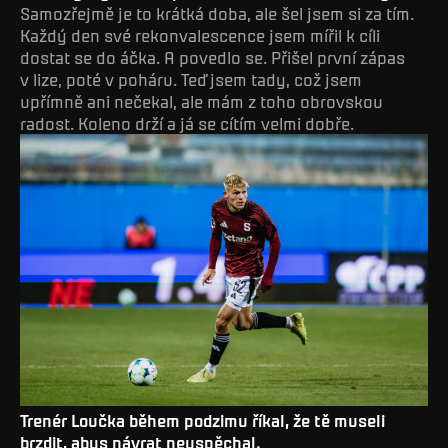
Samozřejmě je to krátká doba, ale šel jsem si za tím.
Každý den své rekonvalescence jsem mířil k cíli
dostat se do áčka. A povedlo se. Přišel první zápas
v lize, poté v poháru. Teď jsem tady, což jsem
upřímně ani nečekal, ale mám z toho obrovskou
radost. Koleno drží a já se cítím velmi dobře.
Trenér Loučka během podzimu říkal, že tě museli
brzdit, abys návrat neuspěchal.