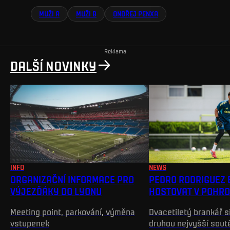
MUŽI A
MUŽI B
ONDŘEJ PENXA
Reklama
DALŠÍ NOVINKY
INFO
NEWS
ORGANIZAČNÍ INFORMACE PRO
PEDRO RODRIGUEZ 
VÝJEZĎÁKY DO LYONU
HOSTOVAT V POHRO
Meeting point, parkování, výměna
Dvacetiletý brankář s
vstupenek
druhou nejvyšší sout