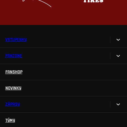
VSTUPENKY
FANZONE
Vstupenky
Permanentky
FANSHOP
Sparta UNLIMITED.
VIP vstupenky
Sparta Junior Club
NOVINKY
Handicapovaní fanoušci
Aplikace Sparta.
Prohlídky stadionu
ZÁPASY
Televizní aplikace
Soutěže
TÝMY
Kalendář