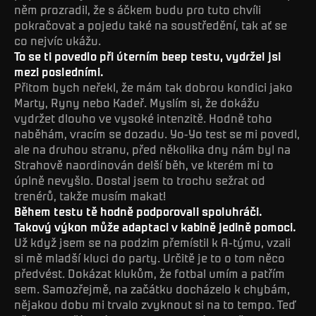
něm prozradil, že s áčkem budu pro tuto chvíli
pokračovat a pojedu také na soustředění, tak ať se
co nejvíc ukážu.
To se ti povedlo při úterním beep testu, vydržel jsi
mezi posledními.
Přitom bych neřekl, že mám tak dobrou kondici jako
Marty, Ryny nebo Kadeř. Myslím si, že dokážu
vydržet dlouho ve vysoké intenzitě. Hodně toho
naběhám, vracím se dozadu. Yo-Yo test se mi povedl,
ale na druhou stranu, před několika dny nám byl na
Strahově naordinován delší běh, ve kterém mi to
úplně nevyšlo. Dostal jsem to trochu sežrat od
trenérů, takže musím makat!
Během testu tě hodně podporovali spoluhráči.
Takový výkon může adaptaci v kabině jedině pomoci.
Už když jsem se na podzim přemístil k A-týmu, vzali
si mě mladší kluci do party. Určitě je to o tom něco
předvést. Dokázat klukům, že fotbal umím a patřím
sem. Samozřejmě, na začátku docházelo k chybám,
nějakou dobu mi trvalo zvyknout si na to tempo. Teď