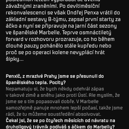
závažnými zraněními. Po devítiměsíční
rekonvalescenci se však Ondřej Penxa vrátil do
základní sestavy B-týmu, zapsal první starty za
áčko a nyní se připravuje na jarní část sezony
ve španělské Marbelle. Teprve osmnáctiletý
forvard v rozhovoru prozrazuje, co ho během
dlouhé pauzy pohánělo stále kupředu nebo
proč se po operaci kolene nevyplácí hrát
šipky...
Penxič, z mrazivé Prahy jsme se přesunuli do
španělského tepla. Pocity?
Nepamatuju si, že bych někdy odehrál zápas
v takové zimě a sněhu jako proti Ústí. Ale myslím, že
jsme se s tím popasovali dobře. V Marbelle
samozřejmě panuje mnohem lepší počasí, takže jsme
rádi, že tu můžeme soustředění absolvovat.
Čekal jsi, že se po čtyřech měsících od návratu na
druholigový trávník podíváš s áčkem do Marbelly?