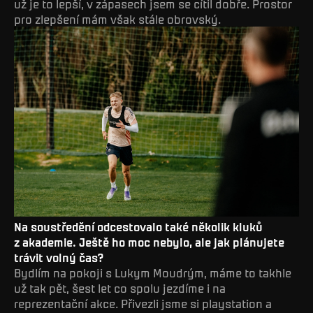
už je to lepší, v zápasech jsem se cítil dobře. Prostor
pro zlepšení mám však stále obrovský.
Na soustředění odcestovalo také několik kluků
z akademie. Ještě ho moc nebylo, ale jak plánujete
trávit volný čas?
Bydlím na pokoji s Lukym Moudrým, máme to takhle
už tak pět, šest let co spolu jezdíme i na
reprezentační akce. Přivezli jsme si playstation a