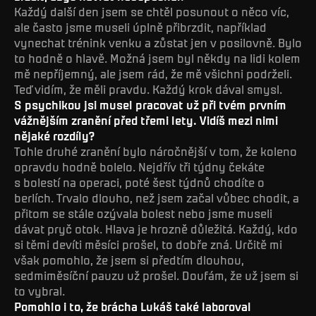
Každý další den jsem se chtěl posunout o něco víc,
ale často jsme museli úplně přibrzdit, například
vynechat trénink venku a zůstat jen v posilovně. Bylo
to hodně o hlavě. Možná jsem byl někdy na lidi kolem
mě nepříjemný, ale jsem rád, že mě všichni podrželi.
Teď vidím, že měli pravdu. Každý krok dával smysl.
S psychikou jsi musel pracovat už při tvém prvním
vážnějším zranění před třemi lety. Vidíš mezi nimi
nějaké rozdíly?
Tohle druhé zranění bylo náročnější v tom, že koleno
opravdu hodně bolelo. Nejdřív tři týdny čekáte
s bolestí na operaci, poté šest týdnů chodíte o
berlích. Trvalo dlouho, než jsem začal vůbec chodit, a
přitom se stále ozývala bolest nebo jsme museli
dávat pryč otok. Hlava je hrozně důležitá. Každý, kdo
si těmi devíti měsíci prošel, to dobře zná. Určitě mi
však pomohlo, že jsem si předtím dlouhou,
sedmiměsíční pauzu už prošel. Doufám, že už jsem si
to vybral.
Pomohlo i to, že brácha Lukáš také laboroval