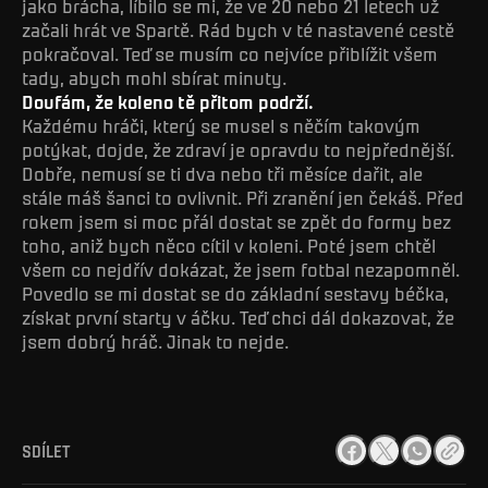
jako brácha, líbilo se mi, že ve 20 nebo 21 letech už
začali hrát ve Spartě. Rád bych v té nastavené cestě
pokračoval. Teď se musím co nejvíce přiblížit všem
tady, abych mohl sbírat minuty.
Doufám, že koleno tě přitom podrží.
Každému hráči, který se musel s něčím takovým
potýkat, dojde, že zdraví je opravdu to nejpřednější.
Dobře, nemusí se ti dva nebo tři měsíce dařit, ale
stále máš šanci to ovlivnit. Při zranění jen čekáš. Před
rokem jsem si moc přál dostat se zpět do formy bez
toho, aniž bych něco cítil v koleni. Poté jsem chtěl
všem co nejdřív dokázat, že jsem fotbal nezapomněl.
Povedlo se mi dostat se do základní sestavy béčka,
získat první starty v áčku. Teď chci dál dokazovat, že
jsem dobrý hráč. Jinak to nejde.
SDÍLET