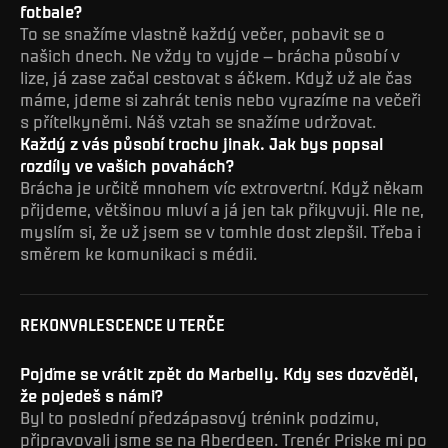
fotbale?
To se snažíme vlastně každý večer, pobavit se o
našich dnech. Ne vždy to vyjde – brácha působí v
lize, já zase začal cestovat s áčkem. Když už ale čas
máme, jdeme si zahrát tenis nebo vyrazíme na večeři
s přítelkyněmi. Náš vztah se snažíme udržovat.
Každý z vás působí trochu jinak. Jak bys popsal
rozdíly ve vašich povahách?
Brácha je určitě mnohem víc extrovertní. Když někam
přijdeme, většinou mluví a já jen tak přikyvuji. Ale ne,
myslím si, že už jsem se v tomhle dost zlepšil. Třeba i
směrem ke komunikaci s médii.
REKONVALESCENCE U TERČE
Pojďme se vrátit zpět do Marbelly. Kdy ses dozvěděl,
že pojedeš s námi?
Byl to poslední předzápasový trénink podzimu,
připravovali jsme se na Aberdeen. Trenér Priske mi po