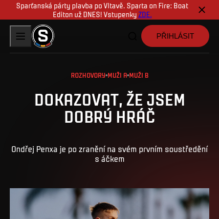
Sparťanská párty plavba po Vltavě. Sparta on Fire: Boat
Editon už DNES! Vstupenky
ZDE.
PŘIHLÁSIT
ROZHOVORY
MUŽI A
MUŽI B
DOKAZOVAT, ŽE JSEM
DOBRÝ HRÁČ
Ondřej Penxa je po zranění na svém prvním soustředění
s áčkem