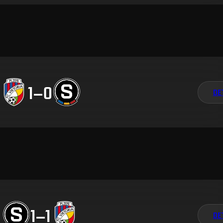
1
–
0
DE
1
–
1
DE