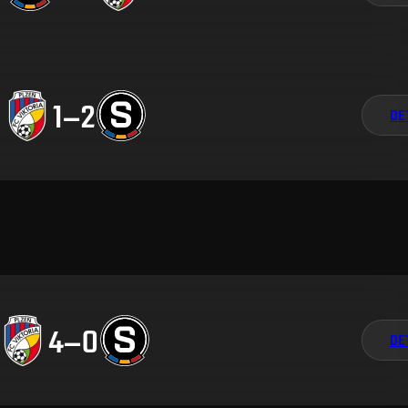
1
–
2
DE
4
–
0
DE