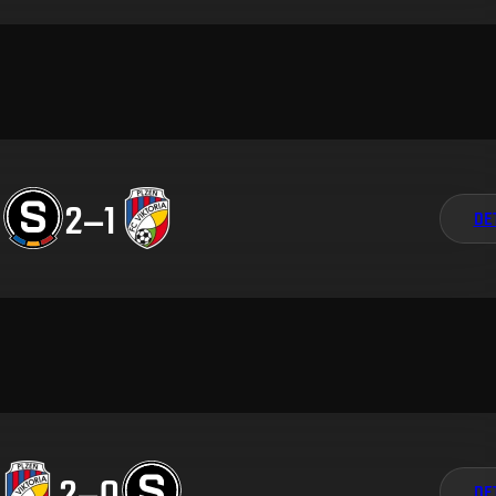
2
–
1
DE
2
–
0
DE