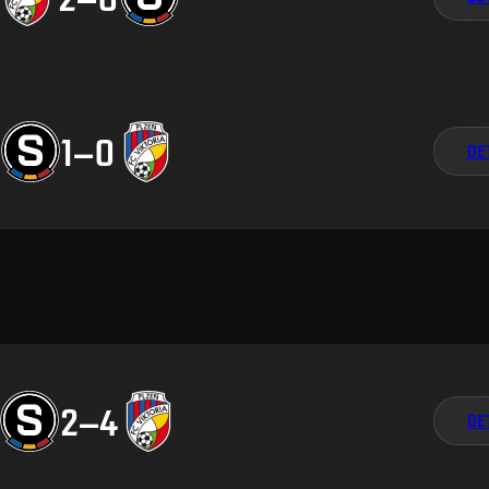
1
–
0
DE
2
–
4
DE