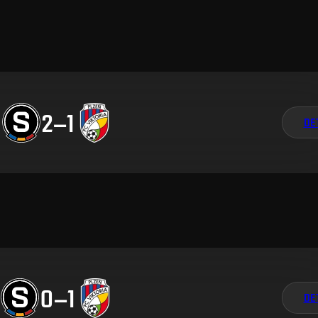
2
–
1
DE
0
–
1
DE