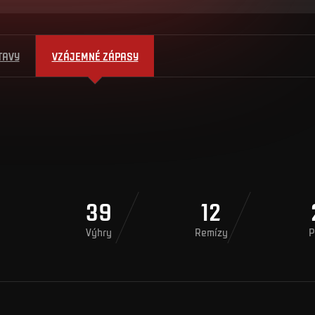
TAVY
VZÁJEMNÉ ZÁPASY
39
12
Výhry
Remízy
P