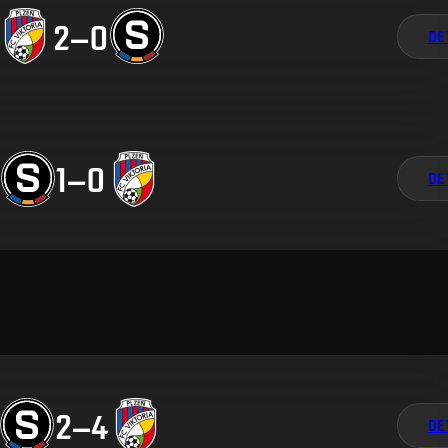
2
–
0
DE
1
–
0
DE
2
–
4
DE