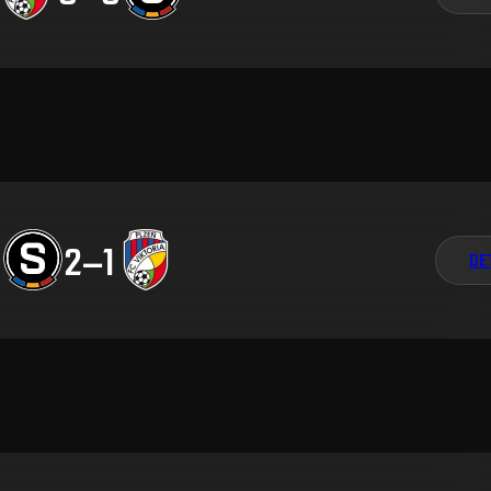
2
–
1
DE