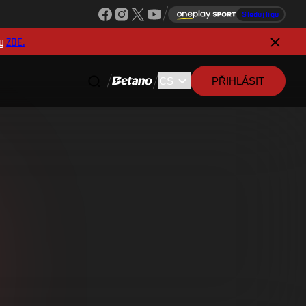
Sleduj ligu
y
ZDE.
PŘIHLÁSIT