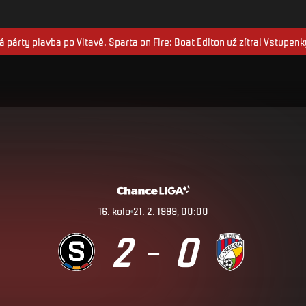
 párty plavba po Vltavě. Sparta on Fire: Boat Editon už zítra! Vstupenk
16
.
kolo
21. 2. 1999, 00:00
2
0
–