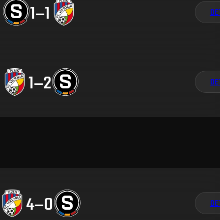
1
–
1
DE
1
–
2
DE
4
–
0
DE