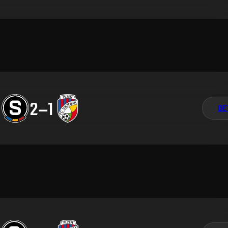
2
–
1
DE