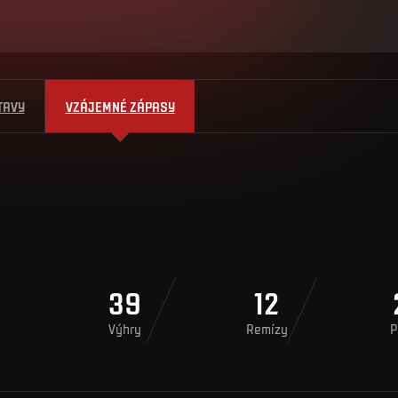
TAVY
VZÁJEMNÉ ZÁPASY
39
12
Výhry
Remízy
P