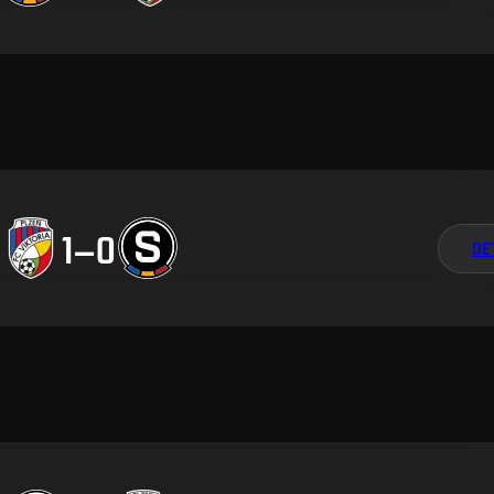
1
–
0
DE