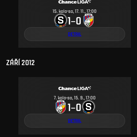
15
.
kolo
so, 17. 11., 17:00
1
0
–
DETAIL
ZÁŘÍ 2012
7
.
kolo
so, 15. 9., 17:00
1
0
–
DETAIL