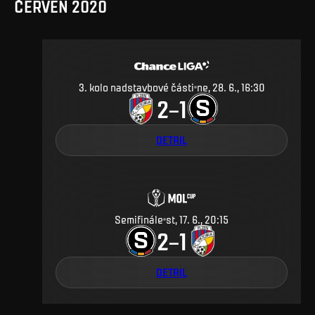
ČERVEN 2020
3. kolo nadstavbové části
ne, 28. 6., 16:30
2
1
–
DETAIL
Semifinále
st, 17. 6., 20:15
2
1
–
DETAIL