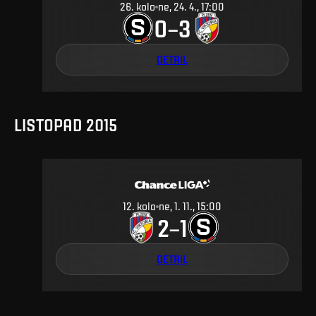
26
.
kolo
ne, 24. 4., 17:00
0
3
–
DETAIL
LISTOPAD 2015
12
.
kolo
ne, 1. 11., 15:00
2
1
–
DETAIL