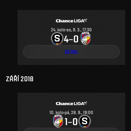
24
.
kolo
so, 9. 3., 17:30
4
0
–
DETAIL
ZÁŘÍ 2018
10
.
kolo
pá, 28. 9., 19:00
1
0
–