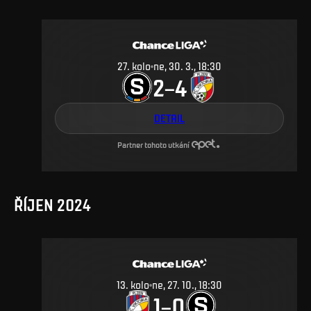
27
.
kolo
ne, 30. 3., 18:30
2
4
–
DETAIL
Partner tohoto utkání
ŘÍJEN 2024
13
.
kolo
ne, 27. 10., 18:30
1
0
–