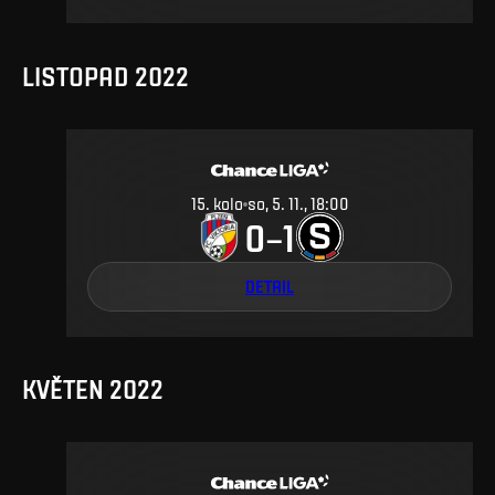
LISTOPAD 2022
15
.
kolo
so, 5. 11., 18:00
0
1
–
DETAIL
KVĚTEN 2022