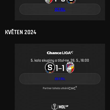
DETAIL
KVĚTEN 2024
5. kolo skupiny o titul
ne, 26. 5., 16:00
1
1
–
DETAIL
Partner tohoto utkání