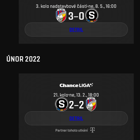
3. kolo nadstavbové části
ne, 8. 5., 16:00
3
0
–
DETAIL
ÚNOR 2022
21
.
kolo
ne, 13. 2., 18:00
2
2
–
DETAIL
Partner tohoto utkání