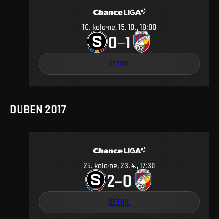
10
.
kolo
ne, 15. 10., 18:00
0
1
–
DETAIL
DUBEN 2017
25
.
kolo
ne, 23. 4., 17:30
2
0
–
DETAIL