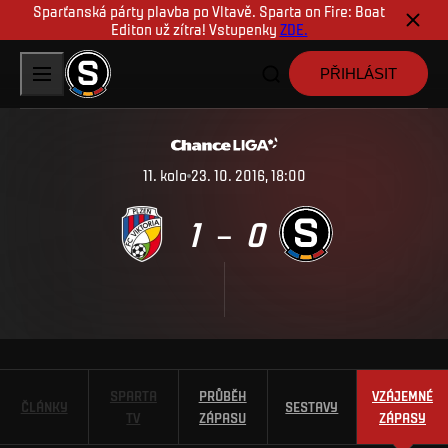
Sparťanská párty plavba po Vltavě. Sparta on Fire: Boat
Editon už zítra! Vstupenky
ZDE.
PŘIHLÁSIT
11
.
kolo
23. 10. 2016, 18:00
1
0
–
SPARTA
PRŮBĚH
VZÁJEMNÉ
ČLÁNKY
SESTAVY
TV
ZÁPASU
ZÁPASY