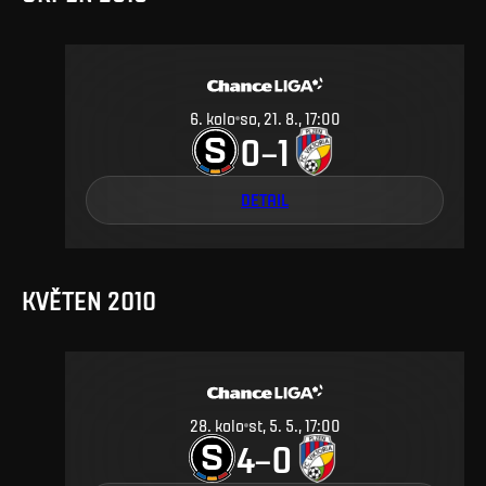
6
.
kolo
so, 21. 8., 17:00
0
1
–
DETAIL
KVĚTEN 2010
28
.
kolo
st, 5. 5., 17:00
4
0
–