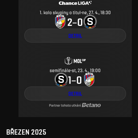
1. kolo skupiny o titul
ne, 27. 4., 18:30
2
0
–
DETAIL
semifinále
st, 23. 4., 19:00
1
0
–
DETAIL
Partner tohoto utkání
BŘEZEN 2025