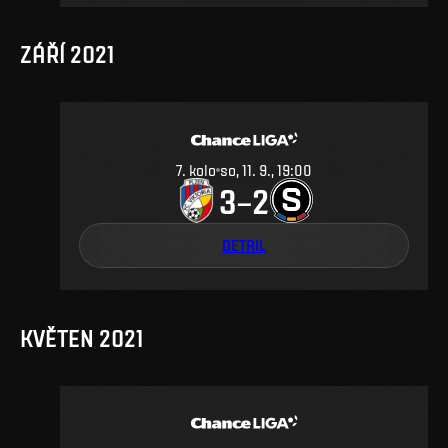
ZÁŘÍ 2021
7
.
kolo
so, 11. 9., 19:00
3
2
–
DETAIL
KVĚTEN 2021