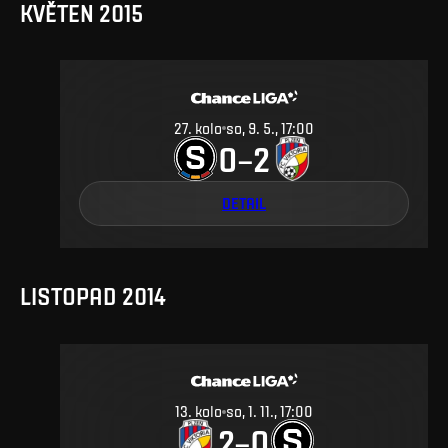
KVĚTEN 2015
27
.
kolo
so, 9. 5., 17:00
0
2
–
DETAIL
LISTOPAD 2014
13
.
kolo
so, 1. 11., 17:00
2
0
–