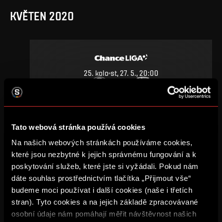
KVĚTEN 2020
25
.
kolo
st, 27. 5., 20:00
1
2
–
DETAIL
Tato webová stránka používá cookies
Na našich webových stránkách používáme cookies,
ZÁŘÍ 2019
které jsou nezbytné k jejich správnému fungování a k
poskytování služeb, které jste si vyžádali. Pokud nám
dáte souhlas prostřednictvím tlačítka „Přijmout vše“
budeme moci používat i další cookies (naše i třetích
stran). Tyto cookies a na jejich základě zpracovávané
11
.
kolo
ne, 29. 9., 18:00
osobní údaje nám pomáhají měřit návštěvnost našich