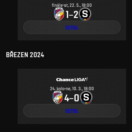
finále
st, 22. 5., 18:00
1
2
–
DETAIL
BŘEZEN 2024
24
.
kolo
ne, 10. 3., 18:00
4
0
–
DETAIL