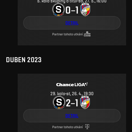
5. kolo skupiny o titul
so, 27. 5., 16:00
0
1
–
DETAIL
Partner tohoto utkání
DUBEN 2023
29
.
kolo
st, 26. 4., 19:30
2
1
–
DETAIL
Partner tohoto utkání