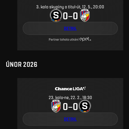
3. kolo skupiny o titul
út, 12. 5., 20:00
0
0
–
DETAIL
Partner tohoto utkání
ÚNOR 2026
23
.
kolo
ne, 22. 2., 18:30
0
0
–
DETAIL