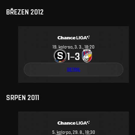
BŘEZEN 2012
19
.
kolo
so, 3. 3., 18:20
1
3
–
DETAIL
SRPEN 2011
5
.
kolo
po, 29. 8., 18:30