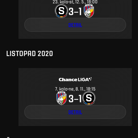
23
.
kolo
st, 12. 5., 18:00
3
1
–
DETAIL
LISTOPAD 2020
7
.
kolo
ne, 8. 11., 18:15
3
1
–
DETAIL