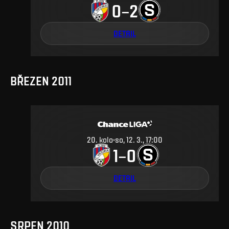
0
2
–
DETAIL
BŘEZEN 2011
20
.
kolo
so, 12. 3., 17:00
1
0
–
DETAIL
SRPEN 2010