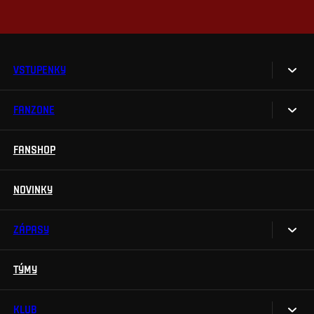
VSTUPENKY
FANZONE
Vstupenky
Permanentky
FANSHOP
Sparta UNLIMITED.
VIP vstupenky
Sparta Junior Club
NOVINKY
Handicapovaní fanoušci
Aplikace Sparta.
Prohlídky stadionu
ZÁPASY
Televizní aplikace
Soutěže
TÝMY
Kalendář
Na Spartu do Betano Zone
Výsledky
KLUB