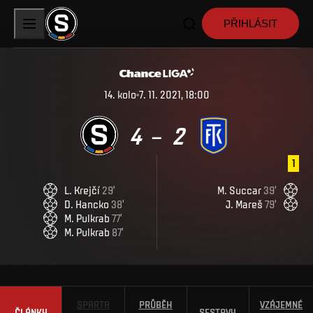
PŘIHLÁSIT
14
.
kolo
7. 11. 2021, 18:00
4
2
–
1
L
.
Krejčí
29
'
M
.
Succar
39
'
D
.
Hancko
38
'
J
.
Mareš
79
'
M
.
Pulkrab
77
'
M
.
Pulkrab
87
'
SPARTA
PRŮBĚH
VZÁJEMNÉ
ČLÁNKY
SESTAVY