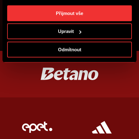
cookies a účely zpracování si můžete nastavit v
„Podrobném nastavení“. Nastavení cookies si můžete
Přijmout vše
kdykoliv změnit. Jak takovou úpravu provést a další
informace ke cookies naleznete v
Použití souborů
Upravit
cookies
.
Odmítnout