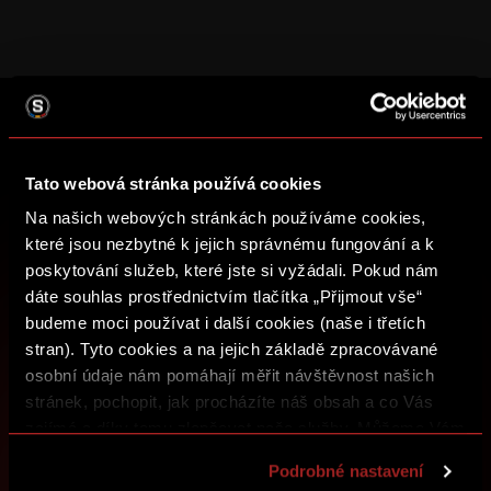
ZALOŽTE SI ÚČET SPARTA iD A UŽ VÁM
NIC NEUNIKNE
Tato webová stránka používá cookies
Na našich webových stránkách používáme cookies,
Nakupujte vstupenky, získejte přístup k prémiovému
které jsou nezbytné k jejich správnému fungování a k
obsahu nebo se zapojte do soutěží o sparťanské ceny.
poskytování služeb, které jste si vyžádali. Pokud nám
dáte souhlas prostřednictvím tlačítka „Přijmout vše“
ZALOŽIT SPARTA iD
budeme moci používat i další cookies (naše i třetích
stran). Tyto cookies a na jejich základě zpracovávané
PŘIHLÁSIT SE
osobní údaje nám pomáhají měřit návštěvnost našich
stránek, pochopit, jak procházíte náš obsah a co Vás
zajímá a díky tomu zlepšovat naše služby. Můžeme Vám
také přizpůsobit obsah našich stránek a zobrazovat
Podrobné nastavení
reklamu na základě Vašich preferencí. Jednotlivé