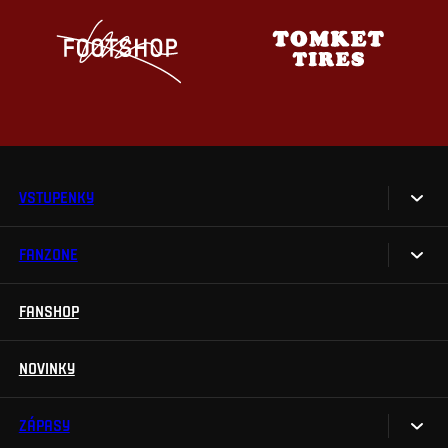
VSTUPENKY
FANZONE
Vstupenky
Permanentky
FANSHOP
Sparta UNLIMITED.
VIP vstupenky
Sparta Junior Club
NOVINKY
Handicapovaní fanoušci
Aplikace Sparta.
Prohlídky stadionu
ZÁPASY
Televizní aplikace