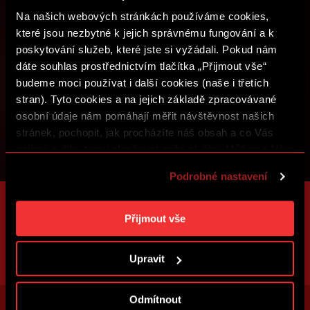
Na našich webových stránkách používáme cookies,
které jsou nezbytné k jejich správnému fungování a k
poskytování služeb, které jste si vyžádali. Pokud nám
dáte souhlas prostřednictvím tlačítka „Přijmout vše“
budeme moci používat i další cookies (naše i třetích
stran). Tyto cookies a na jejich základě zpracovávané
osobní údaje nám pomáhají měřit návštěvnost našich
stránek, pochopit, jak procházíte náš obsah a co Vás
zajímá a díky tomu zlepšovat naše služby. Můžeme Vám
také přizpůsobit obsah našich stránek a zobrazovat
Podrobné nastavení
reklamu na základě Vašich preferencí. Jednotlivé
cookies a účely zpracování si můžete nastavit v
„Podrobném nastavení“. Nastavení cookies si můžete
Přijmout vše
kdykoliv změnit. Jak takovou úpravu provést a další
informace ke cookies naleznete v
Použití souborů
Upravit
cookies
.
Odmítnout