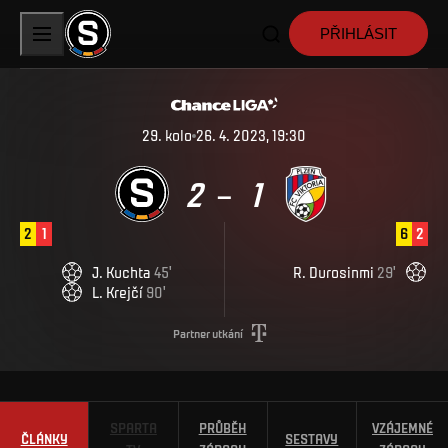
PŘIHLÁSIT
29
.
kolo
26. 4. 2023, 19:30
2
1
–
2
1
6
2
J
.
Kuchta
45
'
R
.
Durosinmi
29
'
L
.
Krejčí
90
'
Partner utkání
SPARTA
PRŮBĚH
VZÁJEMNÉ
ČLÁNKY
SESTAVY