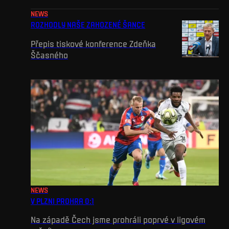
NEWS
ROZHODLY NAŠE ZAHOZENÉ ŠANCE
Přepis tiskové konference Zdeňka
Ščasného
NEWS
V PLZNI PROHRA 0:1
Na západě Čech jsme prohráli poprvé v ligovém