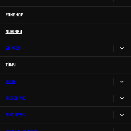
Permanentky
FANSHOP
Sparta UNLIMITED.
VIP vstupenky
Sparta Junior Club
NOVINKY
Handicapovaní fanoušci
Aplikace Sparta.
Prohlídky stadionu
ZÁPASY
Televizní aplikace
Soutěže
TÝMY
Kalendář
Na Spartu do Betano Zone
Výsledky
KLUB
Sparta Legends
Tabulka
SLO
AKADEMIE
My jsme Sparta
Fan Club Sparta
FAQ
BUSINESS
O akademii
eSports
Organizační struktura
Týmy
Maskot Rudy