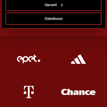
informace ke cookies naleznete v
Použití souborů
Upravit
cookies
.
Odmítnout