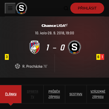
PŘIHLÁSIT
10
.
kolo
28. 9. 2018, 19:00
1
0
–
3
6
1
R
.
Procházka
76
'
SPARTA
PRŮBĚH
VZÁJEMNÉ
ČLÁNKY
SESTAVY
TV
ZÁPASU
ZÁPASY