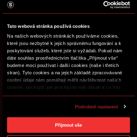
NIC NEUNIKNE
Nakupujte vstupenky, získejte přístup k prémiovému
obsahu nebo se zapojte do soutěží o sparťanské ceny.
Tato webová stránka používá cookies
Na našich webových stránkách používáme cookies,
ZALOŽIT SPARTA iD
které jsou nezbytné k jejich správnému fungování a k
poskytování služeb, které jste si vyžádali. Pokud nám
PŘIHLÁSIT SE
dáte souhlas prostřednictvím tlačítka „Přijmout vše“
budeme moci používat i další cookies (naše i třetích
stran). Tyto cookies a na jejich základě zpracovávané
osobní údaje nám pomáhají měřit návštěvnost našich
stránek, pochopit, jak procházíte náš obsah a co Vás
zajímá a díky tomu zlepšovat naše služby. Můžeme Vám
také přizpůsobit obsah našich stránek a zobrazovat
Podrobné nastavení
reklamu na základě Vašich preferencí. Jednotlivé
cookies a účely zpracování si můžete nastavit v
„Podrobném nastavení“. Nastavení cookies si můžete
Přijmout vše
kdykoliv změnit. Jak takovou úpravu provést a další