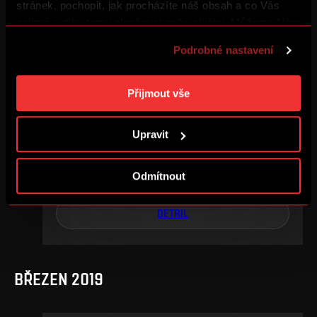
stránek, pochopit, jak procházíte náš obsah a co Vás
DETAIL
zajímá a díky tomu zlepšovat naše služby. Můžeme Vám
také přizpůsobit obsah našich stránek a zobrazovat
Podrobné nastavení
reklamu na základě Vašich preferencí. Jednotlivé
cookies a účely zpracování si můžete nastavit v
KVĚTEN 2019
„Podrobném nastavení“. Nastavení cookies si můžete
Přijmout vše
kdykoliv změnit. Jak takovou úpravu provést a další
informace ke cookies naleznete v
Použití souborů
Upravit
cookies
.
3. kolo skupiny o titul
st, 15. 5., 17:30
4
0
Odmítnout
–
DETAIL
BŘEZEN 2019