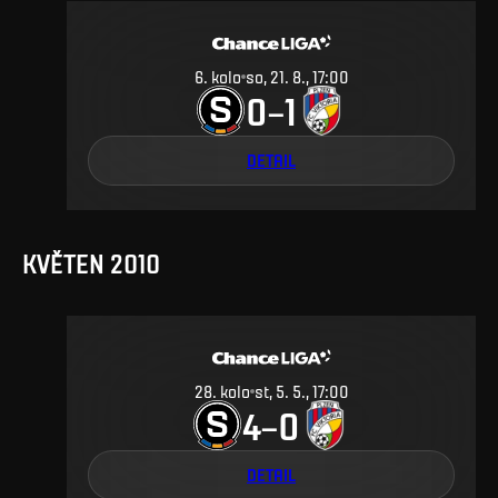
6
.
kolo
so, 21. 8., 17:00
0
1
–
DETAIL
KVĚTEN 2010
28
.
kolo
st, 5. 5., 17:00
4
0
–
DETAIL