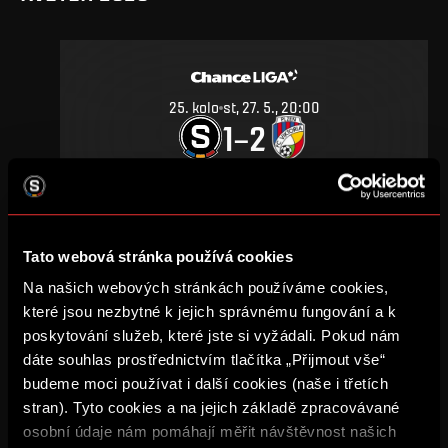
25
.
kolo
st, 27. 5., 20:00
1
2
–
DETAIL
Tato webová stránka používá cookies
ZÁŘÍ 2019
Na našich webových stránkách používáme cookies,
které jsou nezbytné k jejich správnému fungování a k
poskytování služeb, které jste si vyžádali. Pokud nám
dáte souhlas prostřednictvím tlačítka „Přijmout vše“
budeme moci používat i další cookies (naše i třetích
11
.
kolo
ne, 29. 9., 18:00
stran). Tyto cookies a na jejich základě zpracovávané
1
0
–
osobní údaje nám pomáhají měřit návštěvnost našich