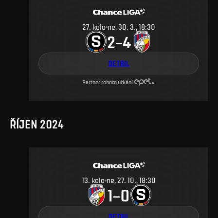
27
.
kolo
ne, 30. 3., 18:30
2
4
–
DETAIL
Partner tohoto utkání
ŘÍJEN 2024
13
.
kolo
ne, 27. 10., 18:30
1
0
–
DETAIL