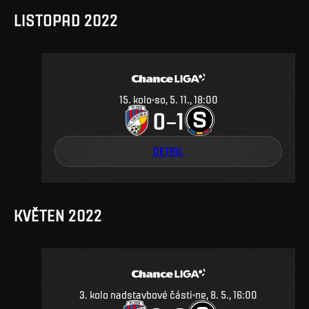
LISTOPAD 2022
15
.
kolo
so, 5. 11., 18:00
0
1
–
DETAIL
KVĚTEN 2022
3. kolo nadstavbové části
ne, 8. 5., 16:00