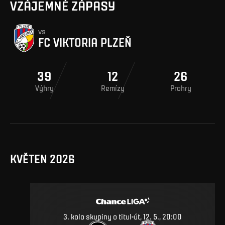
VZÁJEMNÉ ZÁPASY
vs
FC VIKTORIA PLZEŇ
39
12
26
Výhry
Remízy
Prohry
KVĚTEN 2026
3. kolo skupiny o titul
út, 12. 5., 20:00