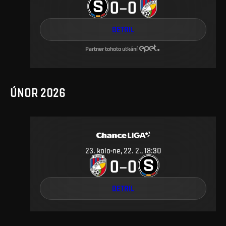
0
0
–
DETAIL
Partner tohoto utkání
ÚNOR 2026
23
.
kolo
ne, 22. 2., 18:30
0
0
–
DETAIL