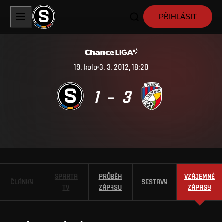
PŘIHLÁSIT
19
.
kolo
3. 3. 2012, 18:20
1
3
–
SPARTA
PRŮBĚH
VZÁJEMNÉ
ČLÁNKY
SESTAVY
TV
ZÁPASU
ZÁPASY