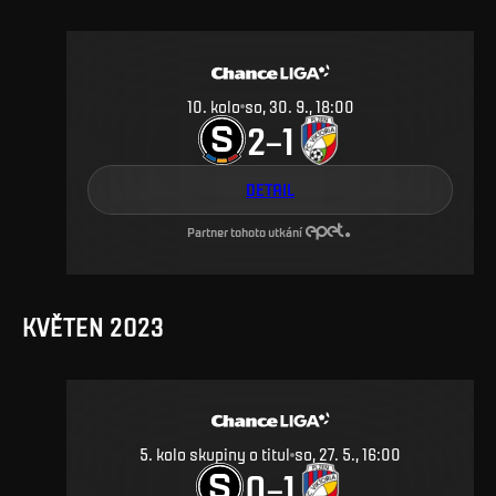
10
.
kolo
so, 30. 9., 18:00
2
1
–
DETAIL
Partner tohoto utkání
KVĚTEN 2023
5. kolo skupiny o titul
so, 27. 5., 16:00
0
1
–