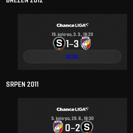
19
.
kolo
so, 3. 3., 18:20
1
3
–
DETAIL
SRPEN 2011
5
.
kolo
po, 29. 8., 18:30
0
2
–