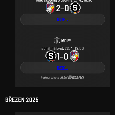
1. kolo skupiny o titul
ne, 27. 4., 18:30
2
0
–
DETAIL
semifinále
st, 23. 4., 19:00
1
0
–
DETAIL
Partner tohoto utkání
BŘEZEN 2025