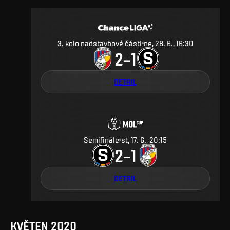
3. kolo nadstavbové části
ne, 28. 6., 16:30
2
1
–
DETAIL
Semifinále
st, 17. 6., 20:15
2
1
–
DETAIL
KVĚTEN 2020