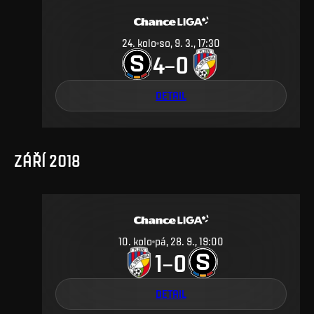
24
.
kolo
so, 9. 3., 17:30
4
0
–
DETAIL
ZÁŘÍ 2018
10
.
kolo
pá, 28. 9., 19:00
1
0
–
DETAIL