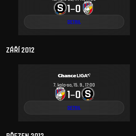
1
0
–
DETAIL
ZÁŘÍ 2012
7
.
kolo
so, 15. 9., 17:00
1
0
–
DETAIL
BŘEZEN 2012