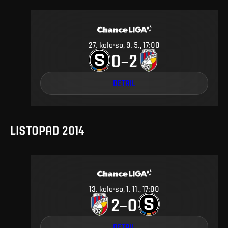
27
.
kolo
so, 9. 5., 17:00
0
2
–
DETAIL
LISTOPAD 2014
13
.
kolo
so, 1. 11., 17:00
2
0
–
DETAIL