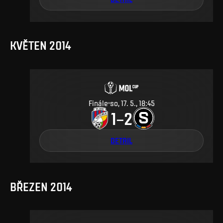
KVĚTEN 2014
Finále
so, 17. 5., 18:45
1
2
–
DETAIL
BŘEZEN 2014