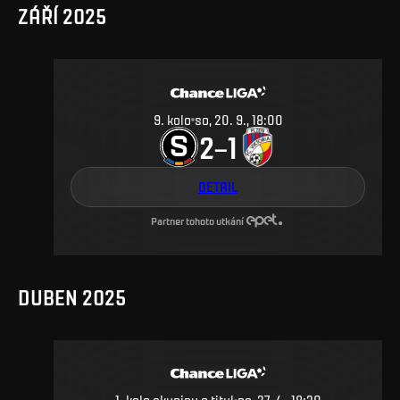
ZÁŘÍ 2025
9
.
kolo
so, 20. 9., 18:00
2
1
–
DETAIL
Partner tohoto utkání
DUBEN 2025