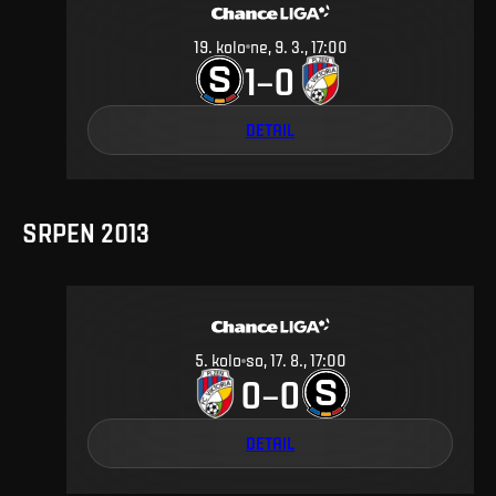
19
.
kolo
ne, 9. 3., 17:00
1
0
–
DETAIL
SRPEN 2013
5
.
kolo
so, 17. 8., 17:00
0
0
–
DETAIL