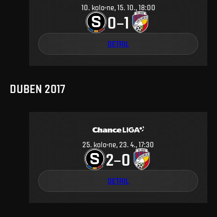
10
.
kolo
ne, 15. 10., 18:00
0
1
–
DETAIL
DUBEN 2017
25
.
kolo
ne, 23. 4., 17:30
2
0
–
DETAIL