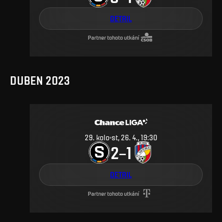
DETAIL
Partner tohoto utkání
DUBEN 2023
29
.
kolo
st, 26. 4., 19:30
2
1
–
DETAIL
Partner tohoto utkání