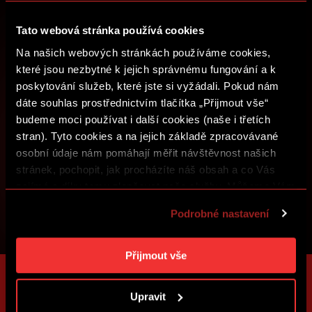
ZALOŽIT SPARTA iD
Tato webová stránka používá cookies
Na našich webových stránkách používáme cookies,
PŘIHLÁSIT SE
které jsou nezbytné k jejich správnému fungování a k
poskytování služeb, které jste si vyžádali. Pokud nám
dáte souhlas prostřednictvím tlačítka „Přijmout vše“
budeme moci používat i další cookies (naše i třetích
stran). Tyto cookies a na jejich základě zpracovávané
osobní údaje nám pomáhají měřit návštěvnost našich
stránek, pochopit, jak procházíte náš obsah a co Vás
zajímá a díky tomu zlepšovat naše služby. Můžeme Vám
také přizpůsobit obsah našich stránek a zobrazovat
Podrobné nastavení
reklamu na základě Vašich preferencí. Jednotlivé
cookies a účely zpracování si můžete nastavit v
„Podrobném nastavení“. Nastavení cookies si můžete
Přijmout vše
kdykoliv změnit. Jak takovou úpravu provést a další
informace ke cookies naleznete v
Použití souborů
Upravit
cookies
.