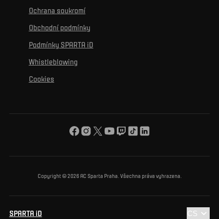
K osobnímu rozvoji
Turnaje
Ochrana soukromí
Mural výzva
Partneři
Kontakty
K začlenění se
Obchodní podmínky
Reklamní plnění
Podmínky SPARTA iD
K ochraně životního prostředí
Whistleblowing
K obecnému dobru
Cookies
O nás
Pro vás
Turnaj Nadačního fondu ACS
Copyright © 2026 AC Sparta Praha. Všechna práva vyhrazena.
SPARTA iD