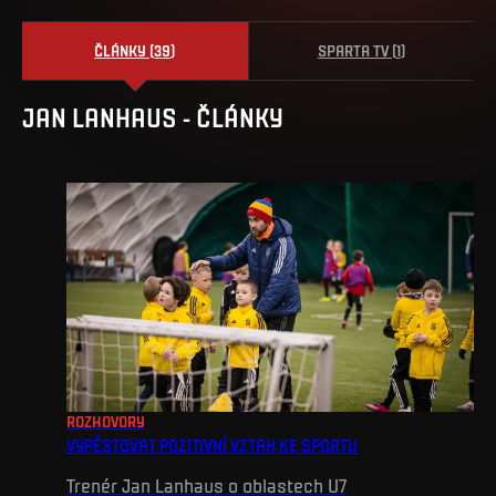
ČLÁNKY
(
39
)
SPARTA TV
(
1
)
JAN
LANHAUS
-
ČLÁNKY
ROZHOVORY
VYPĚSTOVAT POZITIVNÍ VZTAH KE SPORTU
Trenér Jan Lanhaus o oblastech U7