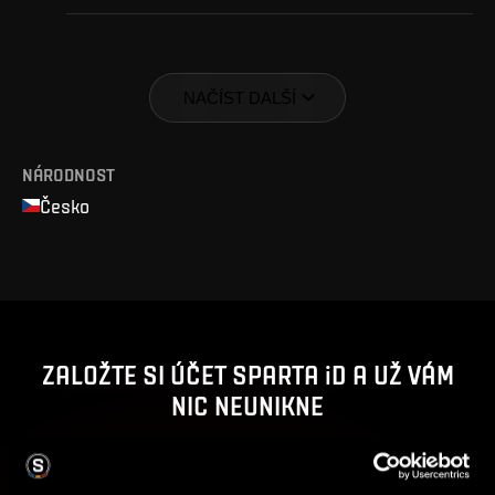
NAČÍST DALŠÍ
NÁRODNOST
Česko
ZALOŽTE SI ÚČET SPARTA iD A UŽ VÁM
NIC NEUNIKNE
Nakupujte vstupenky, získejte přístup k prémiovému
obsahu nebo se zapojte do soutěží o sparťanské ceny.