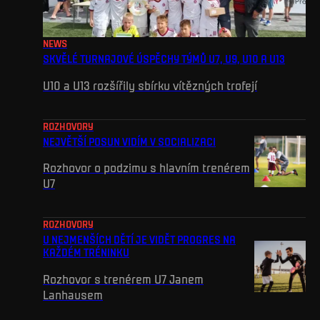
NEWS
SKVĚLÉ TURNAJOVÉ ÚSPĚCHY TÝMŮ U7, U9, U10 A U13
U10 a U13 rozšířily sbírku vítězných trofejí
ROZHOVORY
NEJVĚTŠÍ POSUN VIDÍM V SOCIALIZACI
Rozhovor o podzimu s hlavním trenérem
U7
ROZHOVORY
U NEJMENŠÍCH DĚTÍ JE VIDĚT PROGRES NA
KAŽDÉM TRÉNINKU
Rozhovor s trenérem U7 Janem
Lanhausem