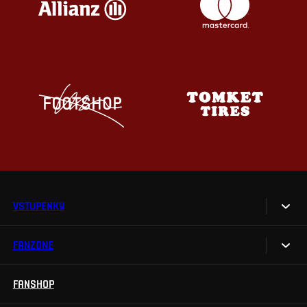
VSTUPENKY
FANZONE
Vstupenky
Permanentky
FANSHOP
Sparta UNLIMITED.
VIP vstupenky