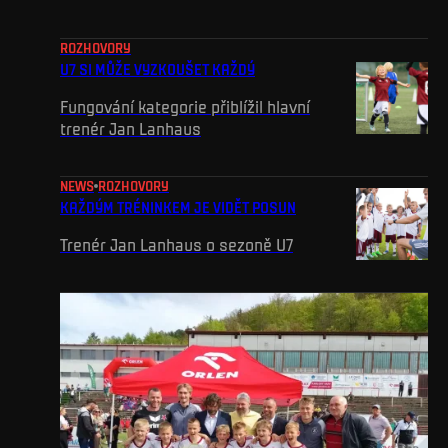
ROZHOVORY
U7 SI MŮŽE VYZKOUŠET KAŽDÝ
Fungování kategorie přiblížil hlavní
trenér Jan Lanhaus
NEWS
ROZHOVORY
KAŽDÝM TRÉNINKEM JE VIDĚT POSUN
Trenér Jan Lanhaus o sezoně U7