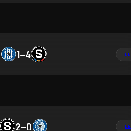
1
–
4
DE
2
–
0
DE