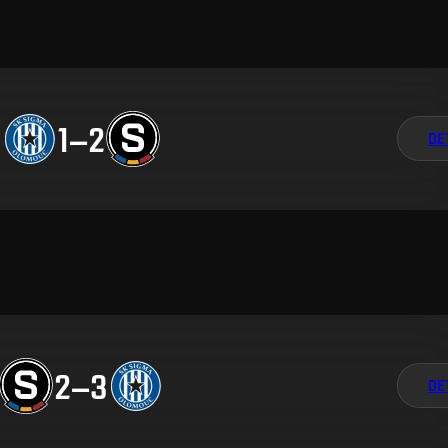
1
–
2
DE
2
–
3
DE