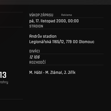
VÝKOP ZÁPASU
Reklama
pá, 17. listopad 2000, 00:00
STADION
Andrův stadion
Legionářská 1165/12, 779 00 Olomouc
DIVÁCI
12 106
ROZHODČÍ
13
M. Hábl - M. Zlámal, J. Jiřík
rohry