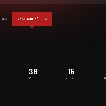
TAVY
VZÁJEMNÉ ZÁPASY
39
15
Výhry
Remízy
P