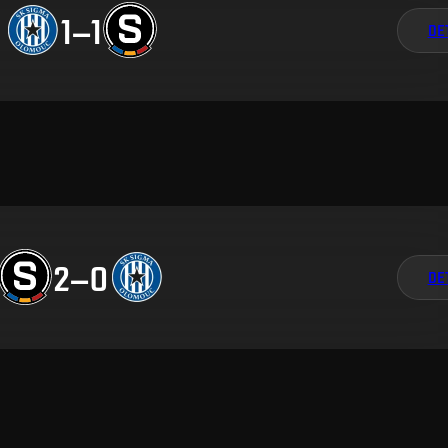
1
–
1
DE
2
–
0
DE