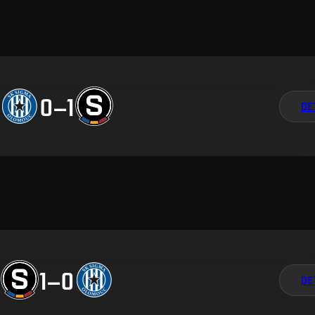
0
–
1
DE
1
–
0
DE