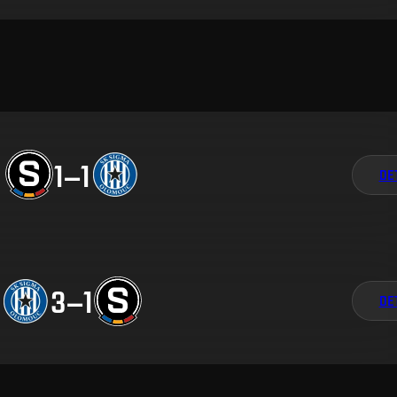
1
–
1
DE
3
–
1
DE