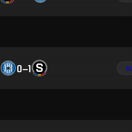
0
–
1
DE