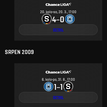
20
.
kolo
so, 20. 3., 17:00
4
0
–
DETAIL
SRPEN 2009
6
.
kolo
po, 31. 8., 17:00
1
1
–
DETAIL