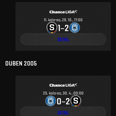
11
.
kolo
so, 29. 10., 17:00
1
2
–
DETAIL
DUBEN 2005
25
.
kolo
so, 30. 4., 00:00
0
2
–
DETAIL