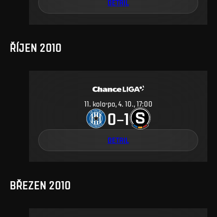
DETAIL
ŘÍJEN 2010
11
.
kolo
po, 4. 10., 17:00
0
1
–
DETAIL
BŘEZEN 2010