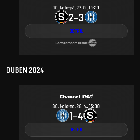
10
.
kolo
pá, 27. 9., 19:30
2
3
–
DETAIL
Partner tohoto utkání
DUBEN 2024
30
.
kolo
ne, 28. 4., 15:00
1
4
–
DETAIL