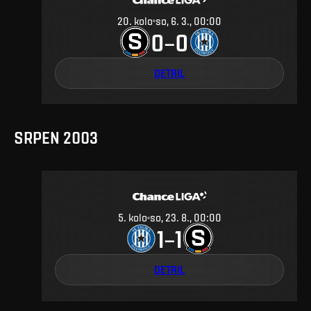
20
.
kolo
so, 6. 3., 00:00
0
0
–
DETAIL
SRPEN 2003
5
.
kolo
so, 23. 8., 00:00
1
1
–
DETAIL