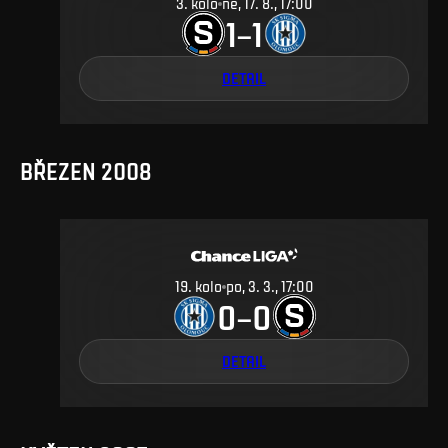
3
.
kolo
ne, 17. 8., 17:00
1
1
–
DETAIL
BŘEZEN 2008
19
.
kolo
po, 3. 3., 17:00
0
0
–
DETAIL