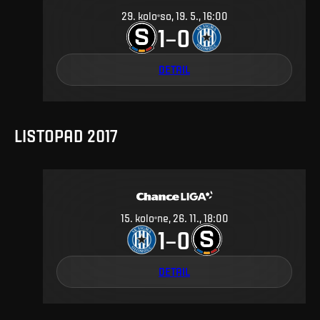
29
.
kolo
so, 19. 5., 16:00
1
0
–
DETAIL
LISTOPAD 2017
15
.
kolo
ne, 26. 11., 18:00
1
0
–
DETAIL