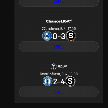
DETAIL
22
.
kolo
so, 6. 4., 17:00
0
3
–
DETAIL
Čtvrtfinále
st, 3. 4., 18:00
2
4
–
DETAIL