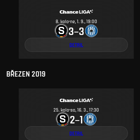
8
.
kolo
ne, 1. 9., 19:00
3
3
–
DETAIL
BŘEZEN 2019
25
.
kolo
so, 16. 3., 17:30
2
1
–
DETAIL