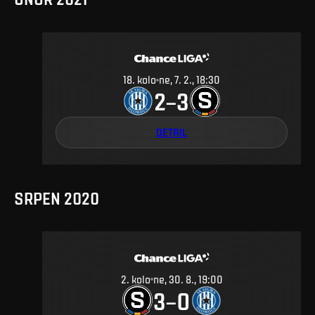
18
.
kolo
ne, 7. 2., 18:30
2
3
–
DETAIL
SRPEN 2020
2
.
kolo
ne, 30. 8., 19:00
3
0
–