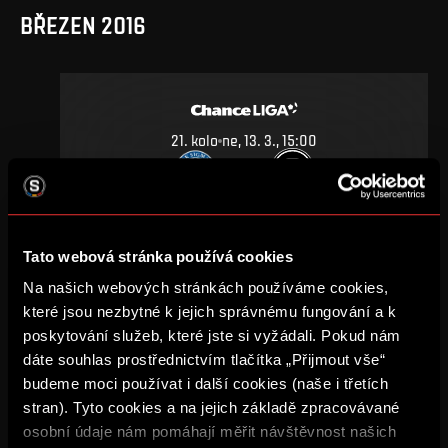
BŘEZEN 2016
21
.
kolo
ne, 13. 3., 15:00
0
2
–
DETAIL
Tato webová stránka používá cookies
Na našich webových stránkách používáme cookies,
ZÁŘÍ 2015
které jsou nezbytné k jejich správnému fungování a k
poskytování služeb, které jste si vyžádali. Pokud nám
dáte souhlas prostřednictvím tlačítka „Přijmout vše“
budeme moci používat i další cookies (naše i třetích
stran). Tyto cookies a na jejich základě zpracovávané
7
.
kolo
ne, 20. 9., 17:00
osobní údaje nám pomáhají měřit návštěvnost našich