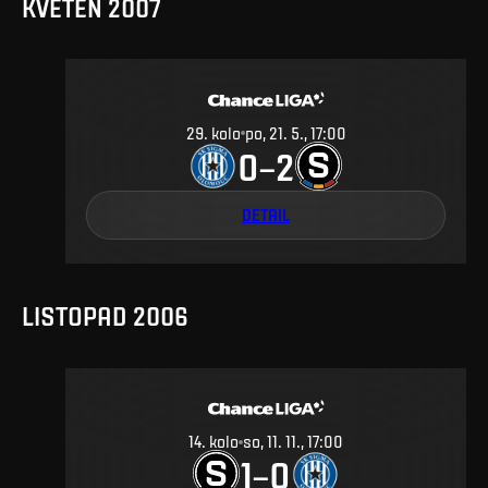
KVĚTEN 2007
29
.
kolo
po, 21. 5., 17:00
0
2
–
DETAIL
LISTOPAD 2006
14
.
kolo
so, 11. 11., 17:00
1
0
–