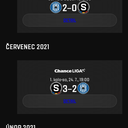
2
0
–
DETAIL
ČERVENEC 2021
1
.
kolo
so, 24. 7., 19:00
3
2
–
DETAIL
ÚNOR 2021