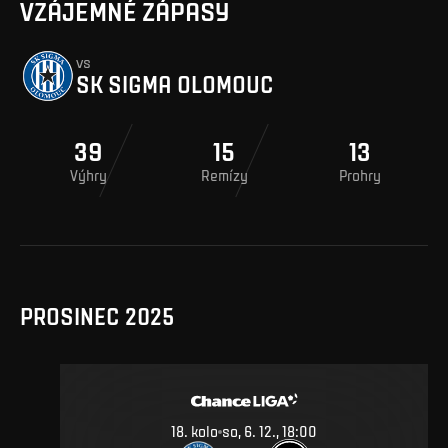
VZÁJEMNÉ ZÁPASY
vs
SK SIGMA OLOMOUC
39
15
13
Výhry
Remízy
Prohry
PROSINEC 2025
18
.
kolo
so, 6. 12., 18:00