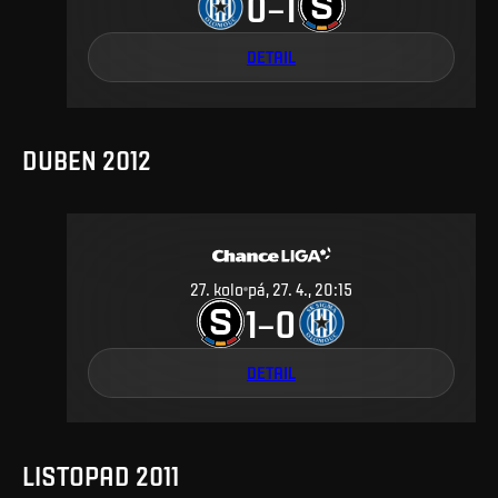
0
1
–
DETAIL
DUBEN 2012
27
.
kolo
pá, 27. 4., 20:15
1
0
–
DETAIL
LISTOPAD 2011