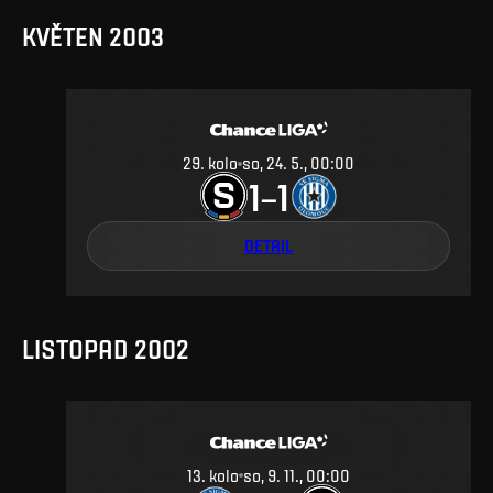
KVĚTEN 2003
29
.
kolo
so, 24. 5., 00:00
1
1
–
DETAIL
LISTOPAD 2002
13
.
kolo
so, 9. 11., 00:00