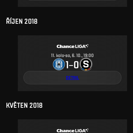
ŘÍJEN 2018
11
.
kolo
so, 6. 10., 19:00
1
0
–
DETAIL
KVĚTEN 2018