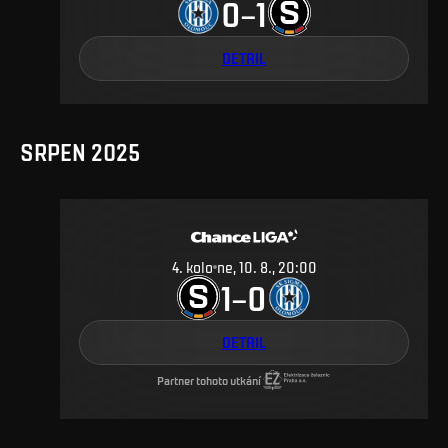
0
1
–
DETAIL
SRPEN 2025
4
.
kolo
ne, 10. 8., 20:00
1
0
–
DETAIL
Partner tohoto utkání