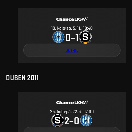
13
.
kolo
so, 5. 11., 18:40
0
1
–
DETAIL
DUBEN 2011
25
.
kolo
pá, 22. 4., 17:00
2
0
–