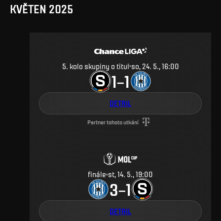
KVĚTEN 2025
5. kolo skupiny o titul
so, 24. 5., 16:00
1
1
–
DETAIL
Partner tohoto utkání
finále
st, 14. 5., 19:00
3
1
–
DETAIL