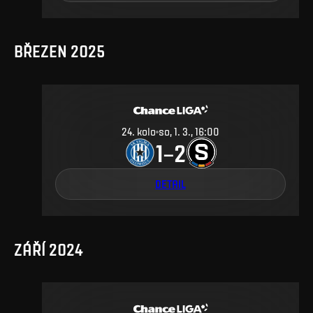
BŘEZEN 2025
24
.
kolo
so, 1. 3., 16:00
1
2
–
DETAIL
ZÁŘÍ 2024