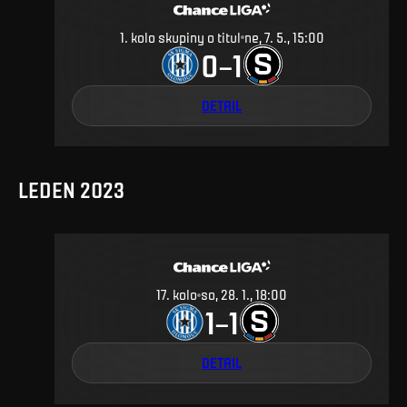
1. kolo skupiny o titul
ne, 7. 5., 15:00
0
1
–
DETAIL
LEDEN 2023
17
.
kolo
so, 28. 1., 18:00
1
1
–
DETAIL