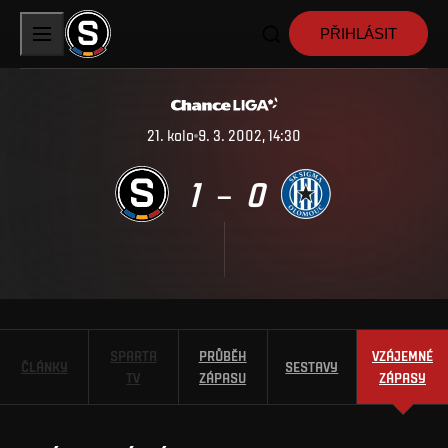
PŘIHLÁSIT
21
.
kolo
9. 3. 2002, 14:30
1
0
–
SPARTA
PRŮBĚH
VZÁJEMNÉ
ČLÁNKY
SESTAVY
TV
ZÁPASU
ZÁPASY