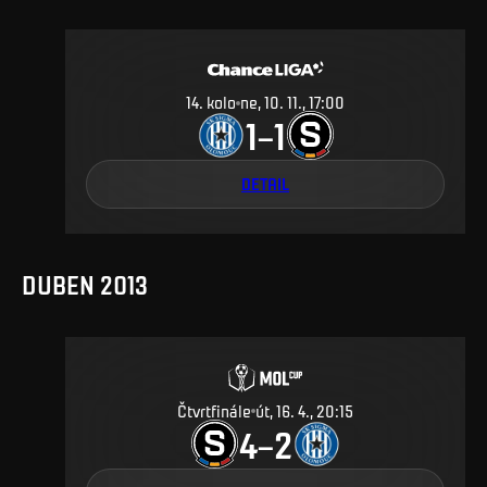
14
.
kolo
ne, 10. 11., 17:00
1
1
–
DETAIL
DUBEN 2013
Čtvrtfinále
út, 16. 4., 20:15
4
2
–