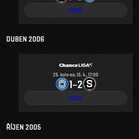
DETAIL
DUBEN 2006
25
.
kolo
so, 15. 4., 17:00
1
2
–
DETAIL
ŘÍJEN 2005