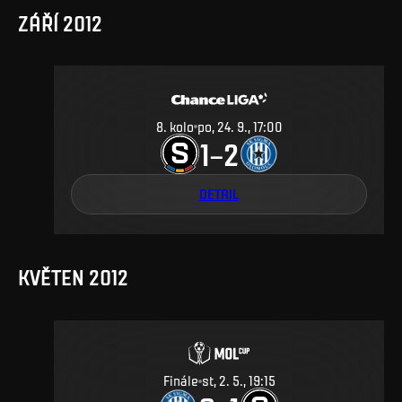
ZÁŘÍ 2012
8
.
kolo
po, 24. 9., 17:00
1
2
–
DETAIL
KVĚTEN 2012
Finále
st, 2. 5., 19:15