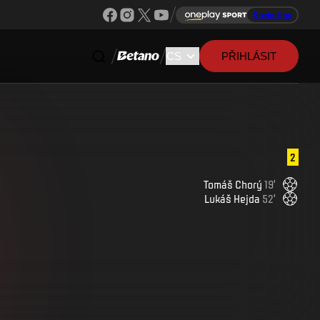
Sleduj ligu
PŘIHLÁSIT
2
Tomáš
Chorý
19
'
Lukáš
Hejda
52
'