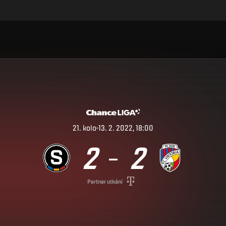
21
.
kolo
13. 2. 2022, 18:00
2
2
–
Partner utkání