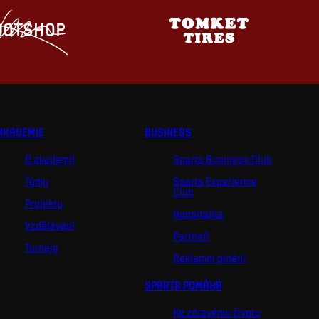
AKADEMIE
BUSINESS
O akademii
Sparta Business Club
Týmy
Sparta Experience
Club
Projekty
Hospitalita
Vzdělávání
Partneři
Turnaje
Reklamní plnění
SPARTA POMÁHÁ
Ke zdravému životu