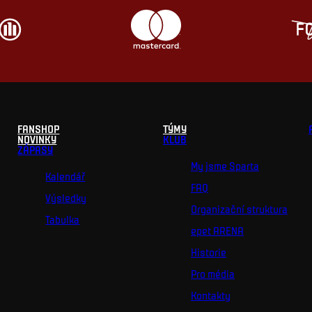
FANSHOP
TÝMY
NOVINKY
KLUB
ZÁPASY
My jsme Sparta
Kalendář
FAQ
Výsledky
Organizační struktura
Tabulka
epet ARENA
Historie
Pro média
Kontakty