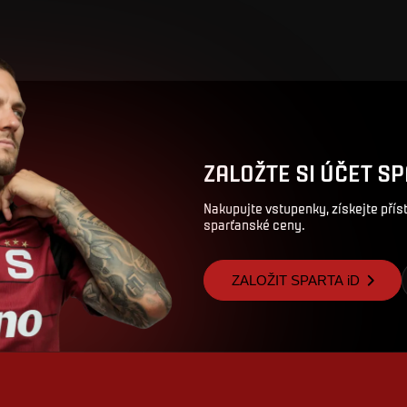
ZALOŽTE SI ÚČET SP
Nakupujte vstupenky, získejte pří
sparťanské ceny.
ZALOŽIT SPARTA iD