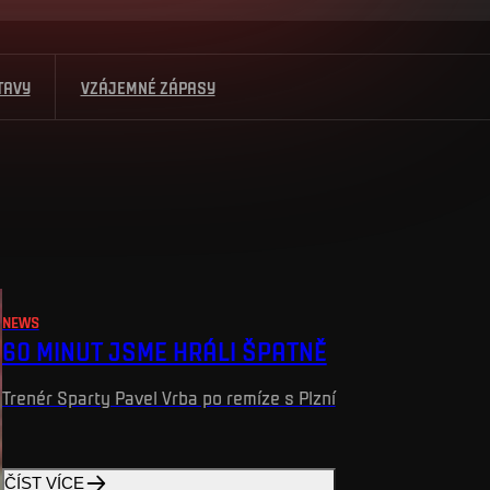
TAVY
VZÁJEMNÉ ZÁPASY
NEWS
60 MINUT JSME HRÁLI ŠPATNĚ
Trenér Sparty Pavel Vrba po remíze s Plzní
ČÍST VÍCE