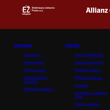
VSTUPENKY
FANZONE
Vstupenky
Sparta UNLIMITED.
Permanentky
Sparta Junior Club
VIP vstupenky
Aplikace Sparta.
Handicapovaní
Televizní aplikace
fanoušci
Soutěže
Prohlídky stadionu
Na Spartu do Betano
Zone
Sparta Legends