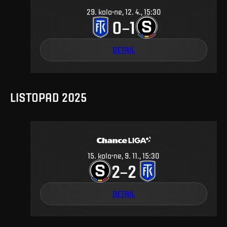
29
.
kolo
ne, 12. 4., 15:30
0
1
–
DETAIL
LISTOPAD 2025
15
.
kolo
ne, 9. 11., 15:30
2
2
–
DETAIL