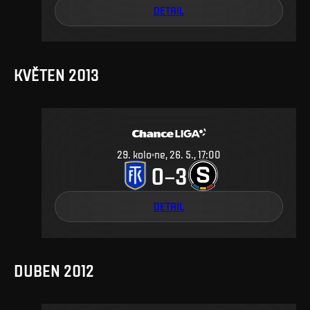
DETAIL
KVĚTEN 2013
29
.
kolo
ne, 26. 5., 17:00
0
3
–
DETAIL
DUBEN 2012