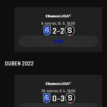
8
.
kolo
so, 10. 9., 19:00
2
2
–
DETAIL
DUBEN 2022
28
.
kolo
so, 9. 4., 19:00
0
3
–