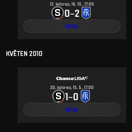
12
.
kolo
so, 16. 10., 17:00
0
2
–
DETAIL
KVĚTEN 2010
30
.
kolo
so, 15. 5., 17:00
1
0
–
DETAIL