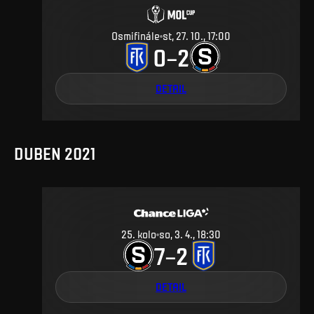
Osmifinále
st, 27. 10., 17:00
0
2
–
DETAIL
DUBEN 2021
25
.
kolo
so, 3. 4., 18:30
7
2
–
DETAIL