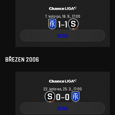
7
.
kolo
po, 18. 9., 17:00
1
1
–
DETAIL
BŘEZEN 2006
22
.
kolo
so, 25. 3., 17:00
0
0
–
DETAIL