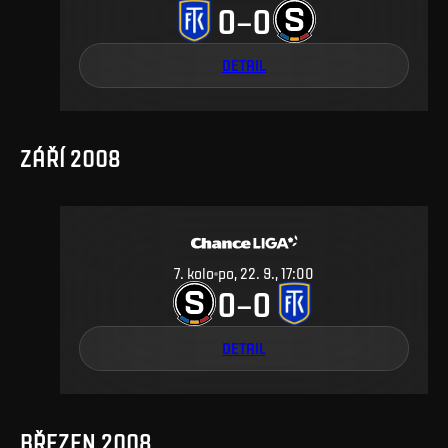
0
0
–
DETAIL
ZÁŘÍ 2008
7
.
kolo
po, 22. 9., 17:00
0
0
–
DETAIL
BŘEZEN 2008