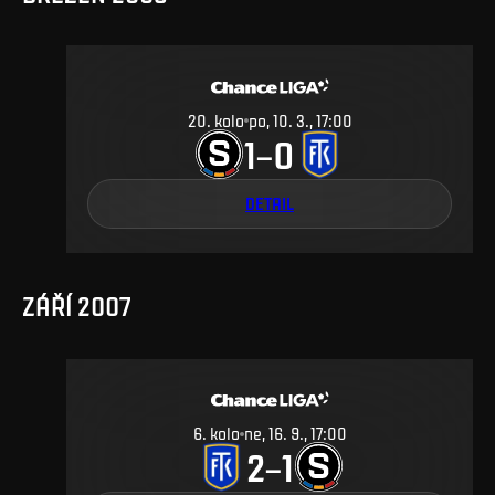
20
.
kolo
po, 10. 3., 17:00
1
0
–
DETAIL
ZÁŘÍ 2007
6
.
kolo
ne, 16. 9., 17:00
2
1
–