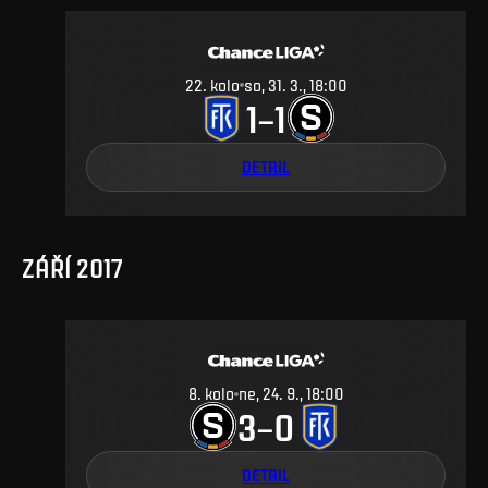
22
.
kolo
so, 31. 3., 18:00
1
1
–
DETAIL
ZÁŘÍ 2017
8
.
kolo
ne, 24. 9., 18:00
3
0
–
DETAIL