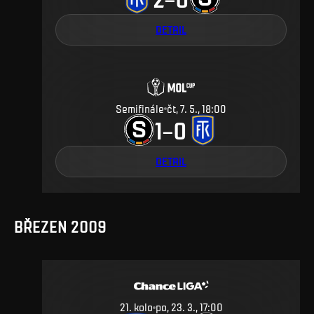
DETAIL
Semifinále
čt, 7. 5., 18:00
1
0
–
DETAIL
BŘEZEN 2009
21
.
kolo
po, 23. 3., 17:00