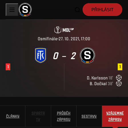
PŘIHLÁSIT
Osmifinále
27. 10. 2021, 17:00
0
2
–
1
1
D
.
Karlsson
18
'
B
.
Dočkal
38
'
SPARTA
PRŮBĚH
VZÁJEMNÉ
ČLÁNKY
SESTAVY
TV
ZÁPASU
ZÁPASY