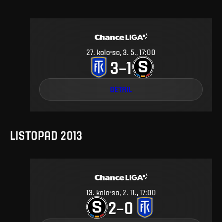
27
.
kolo
so, 3. 5., 17:00
3
1
–
DETAIL
LISTOPAD 2013
13
.
kolo
so, 2. 11., 17:00
2
0
–