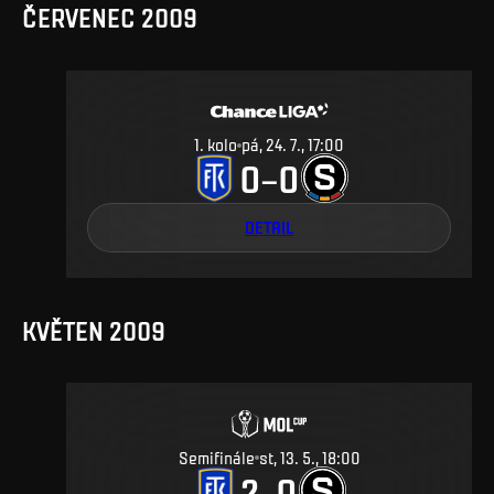
ČERVENEC 2009
1
.
kolo
pá, 24. 7., 17:00
0
0
–
DETAIL
KVĚTEN 2009
Semifinále
st, 13. 5., 18:00
2
0
–