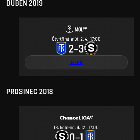
DUBEN 2019
Čtvrtfinále
út, 2. 4., 17:00
2
3
–
DETAIL
PROSINEC 2018
18
.
kolo
ne, 9. 12., 17:00
0
1
–