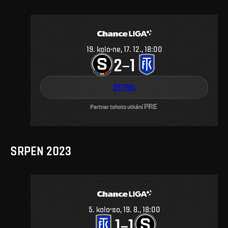
19
.
kolo
ne, 17. 12., 18:00
2
1
–
DETAIL
Partner tohoto utkání
SRPEN 2023
5
.
kolo
so, 19. 8., 18:00
1
1
–