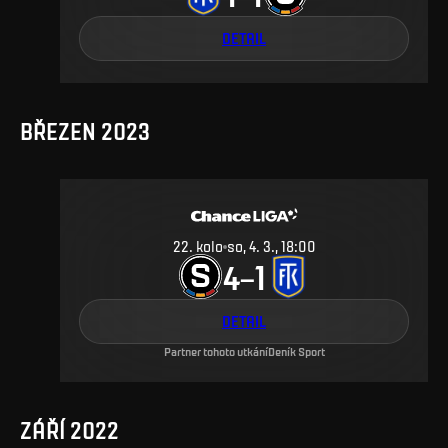
DETAIL
BŘEZEN 2023
22
.
kolo
so, 4. 3., 18:00
4
1
–
DETAIL
Partner tohoto utkání
Deník Sport
ZÁŘÍ 2022