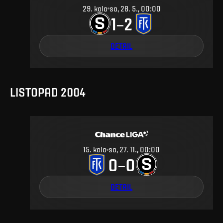
29
.
kolo
so, 28. 5., 00:00
1
2
–
DETAIL
LISTOPAD 2004
15
.
kolo
so, 27. 11., 00:00
0
0
–
DETAIL