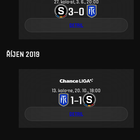
27
.
kolo
st, 3. 6., 20:00
3
0
–
DETAIL
ŘÍJEN 2019
13
.
kolo
ne, 20. 10., 18:00
1
1
–
DETAIL