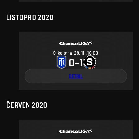
LISTOPAD 2020
9
.
kolo
ne, 29. 11., 16:00
0
1
–
DETAIL
ČERVEN 2020