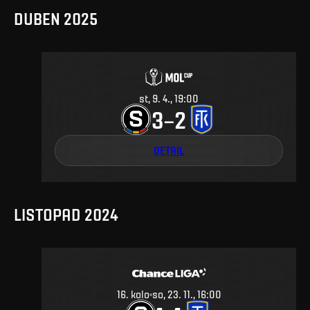
DUBEN 2025
st, 9. 4., 19:00
3
2
–
DETAIL
LISTOPAD 2024
16
.
kolo
so, 23. 11., 16:00