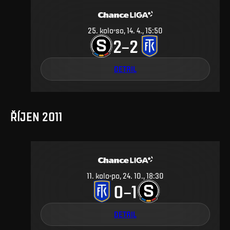
25
.
kolo
so, 14. 4., 15:50
2
2
–
DETAIL
ŘÍJEN 2011
11
.
kolo
po, 24. 10., 18:30
0
1
–
DETAIL