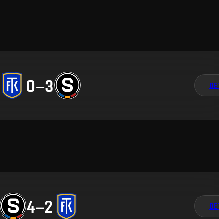
0
–
3
DE
4
–
2
DE