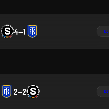
4
–
1
DE
2
–
2
DE