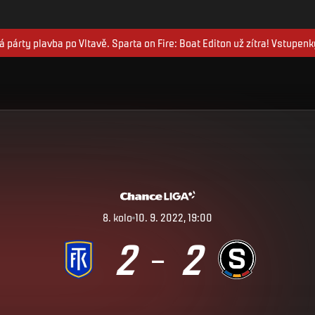
 párty plavba po Vltavě. Sparta on Fire: Boat Editon už zítra! Vstupenk
8
.
kolo
10. 9. 2022, 19:00
2
2
–