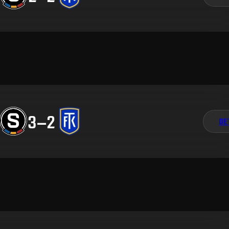
3
–
2
DE