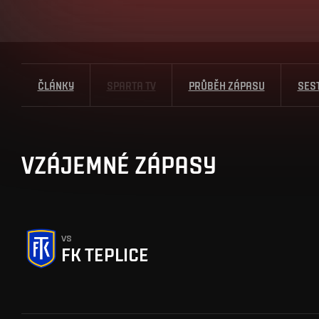
ČLÁNKY
SPARTA TV
PRŮBĚH ZÁPASU
SES
VZÁJEMNÉ ZÁPASY
vs
FK TEPLICE