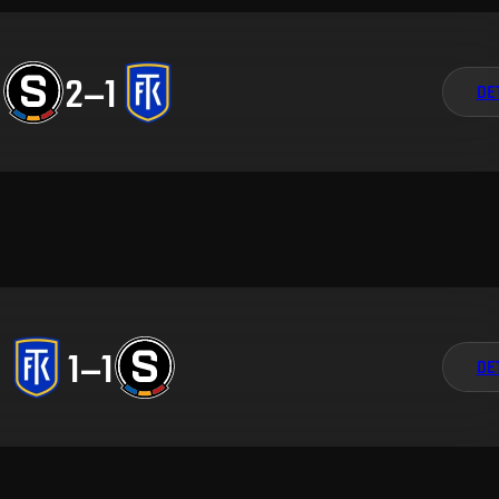
2
–
1
DE
1
–
1
DE