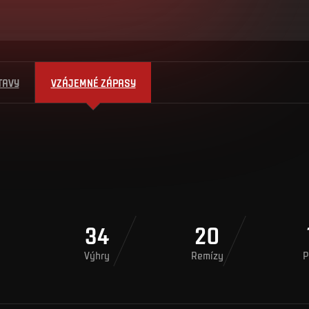
TAVY
VZÁJEMNÉ ZÁPASY
34
20
Výhry
Remízy
P