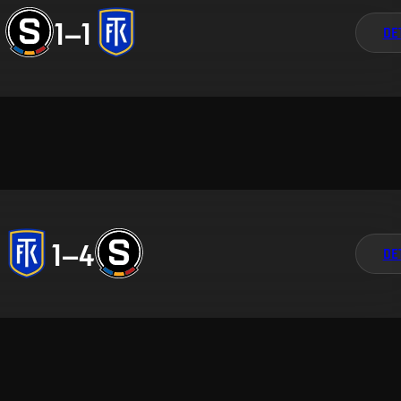
1
–
1
DE
1
–
4
DE