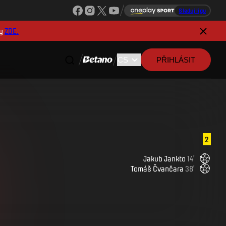
Sleduj ligu
y
ZDE.
PŘIHLÁSIT
2
Jakub
Jankto
14
'
Tomáš
Čvančara
38
'