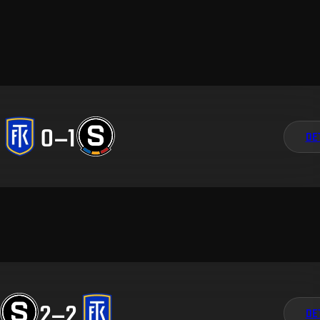
0
–
1
DE
2
–
2
DE