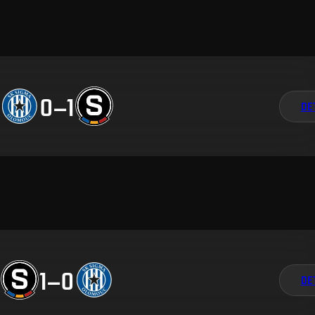
0
–
1
DE
1
–
0
DE