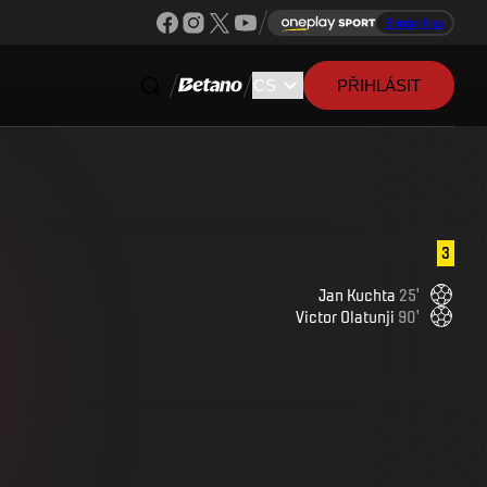
Sleduj ligu
PŘIHLÁSIT
3
Jan
Kuchta
25
'
Victor
Olatunji
90
'