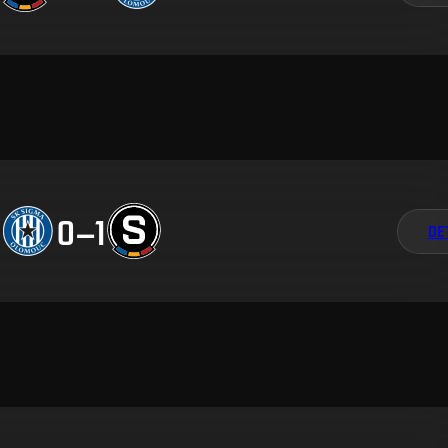
0
–
1
DE