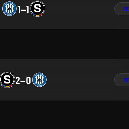
1
–
1
DE
2
–
0
DE