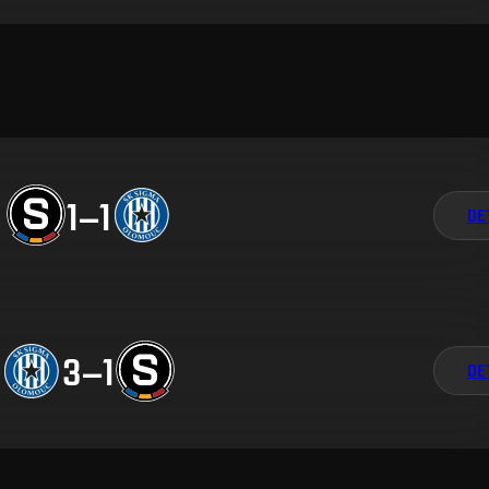
1
–
1
DE
3
–
1
DE