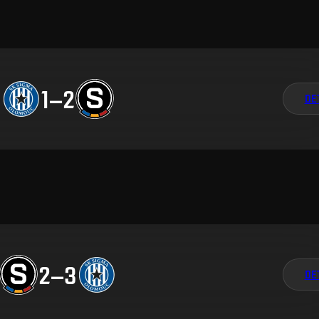
1
–
2
DE
2
–
3
DE