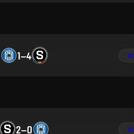
1
–
4
DE
2
–
0
DE