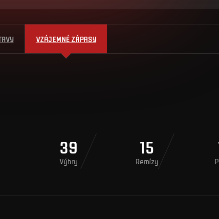
TAVY
VZÁJEMNÉ ZÁPASY
39
15
Výhry
Remízy
P