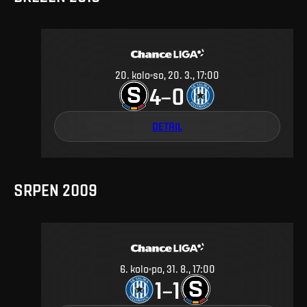
20
.
kolo
so, 20. 3., 17:00
4
0
–
DETAIL
SRPEN 2009
6
.
kolo
po, 31. 8., 17:00
1
1
–