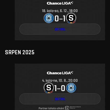
18
.
kolo
so, 6. 12., 18:00
0
1
–
DETAIL
SRPEN 2025
4
.
kolo
ne, 10. 8., 20:00
1
0
–
DETAIL
Partner tohoto utkání