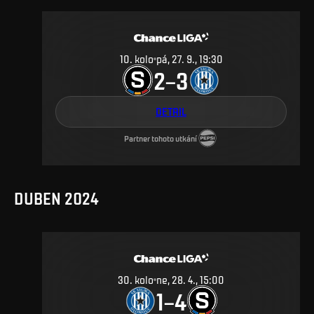
10
.
kolo
pá, 27. 9., 19:30
2
3
–
DETAIL
Partner tohoto utkání
DUBEN 2024
30
.
kolo
ne, 28. 4., 15:00
1
4
–