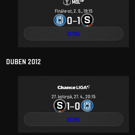
Finále
st, 2. 5., 19:15
0
1
–
DETAIL
DUBEN 2012
27
.
kolo
pá, 27. 4., 20:15
1
0
–
DETAIL