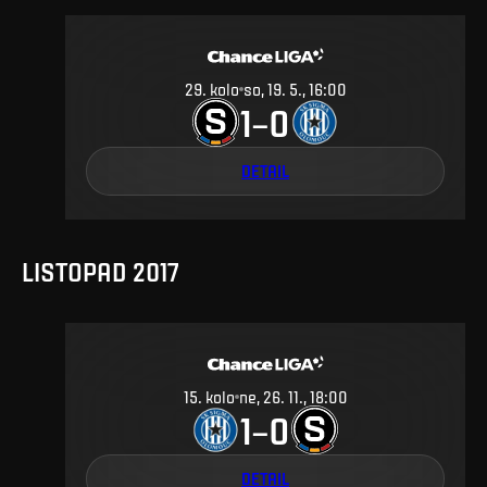
29
.
kolo
so, 19. 5., 16:00
1
0
–
DETAIL
LISTOPAD 2017
15
.
kolo
ne, 26. 11., 18:00
1
0
–
DETAIL