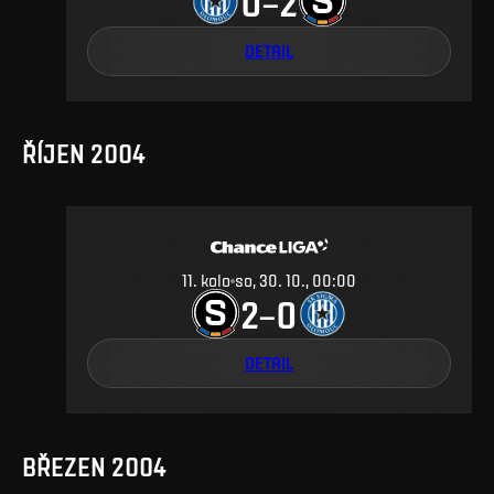
0
2
–
DETAIL
ŘÍJEN 2004
11
.
kolo
so, 30. 10., 00:00
2
0
–
DETAIL
BŘEZEN 2004