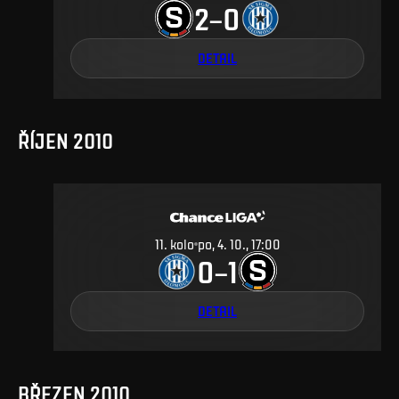
2
0
–
DETAIL
ŘÍJEN 2010
11
.
kolo
po, 4. 10., 17:00
0
1
–
DETAIL
BŘEZEN 2010