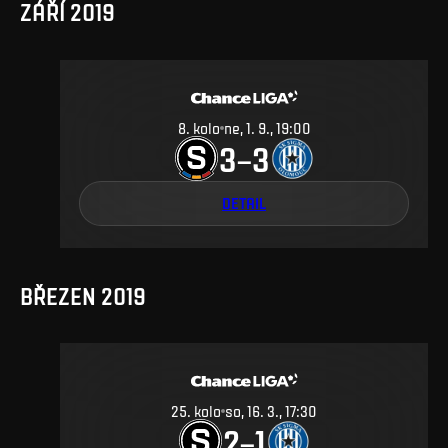
ZÁŘÍ 2019
8
.
kolo
ne, 1. 9., 19:00
3
3
–
DETAIL
BŘEZEN 2019
25
.
kolo
so, 16. 3., 17:30
2
1
–