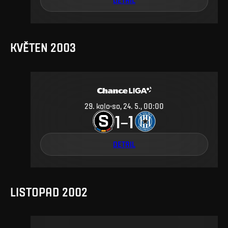
DETAIL
KVĚTEN 2003
29
.
kolo
so, 24. 5., 00:00
1
1
–
DETAIL
LISTOPAD 2002