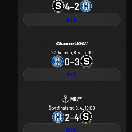
4
2
–
DETAIL
22
.
kolo
so, 6. 4., 17:00
0
3
–
DETAIL
Čtvrtfinále
st, 3. 4., 18:00
2
4
–
DETAIL