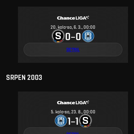
20
.
kolo
so, 6. 3., 00:00
0
0
–
DETAIL
SRPEN 2003
5
.
kolo
so, 23. 8., 00:00
1
1
–