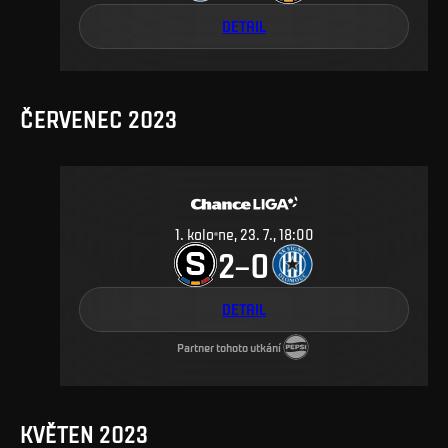
DETAIL
ČERVENEC 2023
1
.
kolo
ne, 23. 7., 18:00
2
0
–
DETAIL
Partner tohoto utkání
KVĚTEN 2023