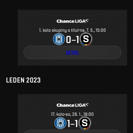
1. kolo skupiny o titul
ne, 7. 5., 15:00
0
1
–
DETAIL
LEDEN 2023
17
.
kolo
so, 28. 1., 18:00
1
1
–