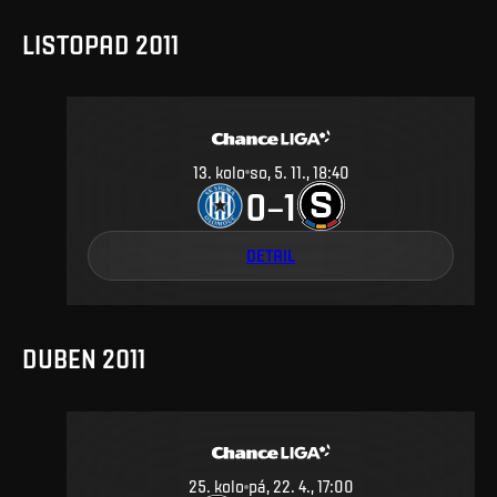
LISTOPAD 2011
13
.
kolo
so, 5. 11., 18:40
0
1
–
DETAIL
DUBEN 2011
25
.
kolo
pá, 22. 4., 17:00