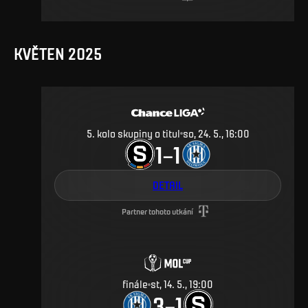
KVĚTEN 2025
5. kolo skupiny o titul
so, 24. 5., 16:00
1
1
–
DETAIL
Partner tohoto utkání
finále
st, 14. 5., 19:00
3
1
–