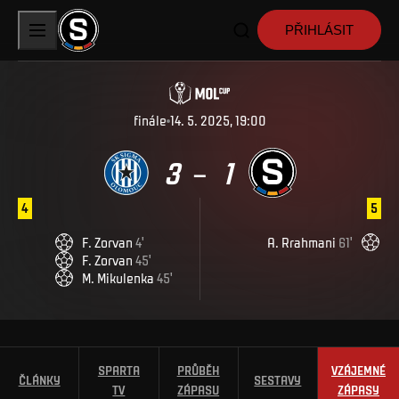
PŘIHLÁSIT
finále
14. 5. 2025, 19:00
3
1
–
4
5
F
.
Zorvan
4
'
A
.
Rrahmani
61
'
F
.
Zorvan
45
'
M
.
Mikulenka
45
'
SPARTA
PRŮBĚH
VZÁJEMNÉ
ČLÁNKY
SESTAVY
TV
ZÁPASU
ZÁPASY