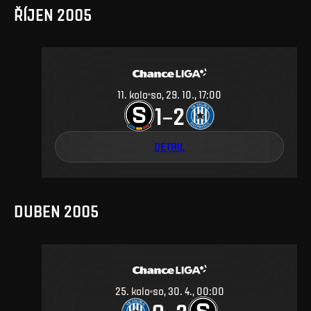
ŘÍJEN 2005
11
.
kolo
so, 29. 10., 17:00
1
2
–
DETAIL
DUBEN 2005
25
.
kolo
so, 30. 4., 00:00