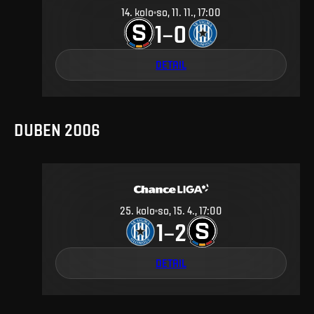
14
.
kolo
so, 11. 11., 17:00
1
0
–
DETAIL
DUBEN 2006
25
.
kolo
so, 15. 4., 17:00
1
2
–
DETAIL