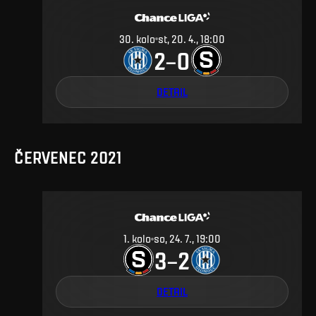
30
.
kolo
st, 20. 4., 18:00
2
0
–
DETAIL
ČERVENEC 2021
1
.
kolo
so, 24. 7., 19:00
3
2
–
DETAIL