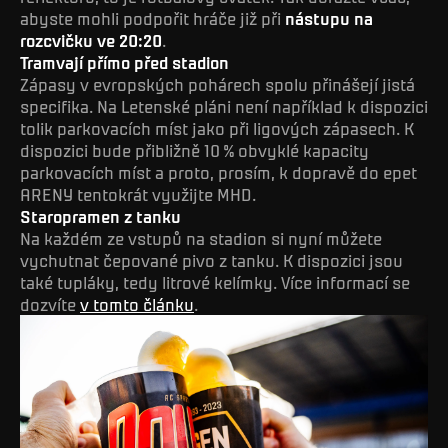
abyste mohli podpořit hráče již při
nástupu na
rozcvičku ve 20:20
.
Tramvají přímo před stadion
Zápasy v evropských pohárech spolu přinášejí jistá
specifika. Na Letenské pláni není například k dispozici
tolik parkovacích míst jako při ligových zápasech. K
dispozici bude přibližně 10 % obvyklé kapacity
parkovacích míst a proto, prosím, k dopravě do epet
ARENY tentokrát využijte MHD.
Staropramen z tanku
Na každém ze vstupů na stadion si nyní můžete
vychutnat čepované pivo z tanku. K dispozici jsou
také tupláky, tedy litrové kelímky. Více informací se
dozvíte
v tomto článku
.