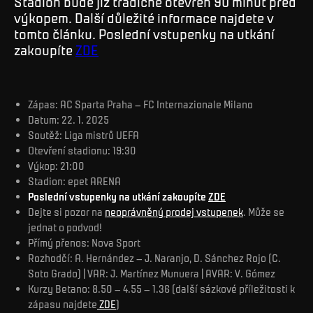
Stadion bude již tradičně otevřen 90 minut před
výkopem. Další důležité informace najdete v
tomto článku. Poslední vstupenky na utkání
zakoupíte
ZDE
Zápas: AC Sparta Praha – FC Internazionale Milano
Datum: 22. 1. 2025
Soutěž: Liga mistrů UEFA
Otevření stadionu: 19:30
Výkop: 21:00
Stadion: epet ARENA
Poslední vstupenky na utkání zakoupíte
ZDE
Dejte si pozor na
neoprávněný prodej vstupenek
. Může se
jednat o podvod!
Přímý přenos: Nova Sport
Rozhodčí: A. Hernández – J. Naranjo, D. Sánchez Rojo (C.
Soto Grado) | VAR: J. Martínez Munuera | AVAR: V. Gómez
Kurzy Betano: 8.50 – 4.55 – 1.36 (další sázkové příležitosti k
zápasu najdete
ZDE
)