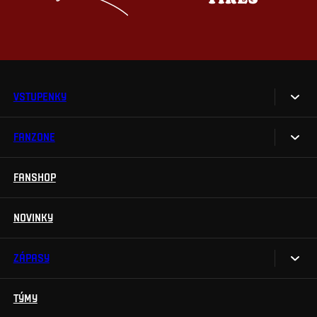
VSTUPENKY
FANZONE
Vstupenky
Permanentky
FANSHOP
Sparta UNLIMITED.
VIP vstupenky
Sparta Junior Club
NOVINKY
Handicapovaní fanoušci
Aplikace Sparta.
Prohlídky stadionu
ZÁPASY
Televizní aplikace
Soutěže
TÝMY
Kalendář
Na Spartu do Betano Zone