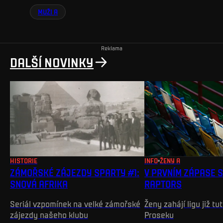
MUŽI A
Reklama
DALŠÍ NOVINKY
HISTORIE
INFO
ŽENY A
ZÁMOŘSKÉ ZÁJEZDY SPARTY #1:
V PRVNÍM ZÁPASE 
SNOVÁ AFRIKA
RAPTORS
Seriál vzpomínek na velké zámořské
Ženy zahájí ligu již t
zájezdy našeho klubu
Proseku