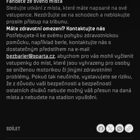
Fanděte ze svého místa
Sledujte utkání z místa, které máte napsané na své
vstupence. Nezdržujte se na schodech a neblokujte
prosím přístup na tribunu.
Máte zdravotní omezení? Kontaktujte nás
Potřebujete-li ke svému pohybu zdravotnickou
pomůcku, například berle, kontaktujte nás s
dostatečným předstihem na e-mail
bezbarier@sparta.cz
, abychom pro vás mohli vyčlenit
vstupenky do míst, které jsou vyhrazeny pro osoby
se sníženou motorikou či jinými zdravotními
problémy. Pokud tak neučiníte, vystavujete se riziku,
že z důvodu vaši bezpečnosti a bezpečnosti
ostatních diváků nebude možný váš přesun na daná
místa a nebudete na stadion vpuštěni.
SDÍLET