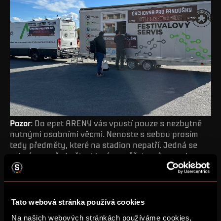
Pozor
: Do epet ARENY vás vpustí pouze s nezbytně
nutnými osobními věcmi. Nenoste s sebou prosím
tedy předměty, které na stadion nepatří. Jedná se
zejména o předměty, které nemůžete mít po celou
dobu utkání při sobě. Odkládaní jakýchkoli předmětů
do uliček a prostoru schodiště je nepřípustné. Pokud
přijdete například s notebookem nebo středně
velkým zavazadlem, je na individuálním posouzení
Tato webová stránka používá cookies
bezpečnostní služby stadionu, zda budete na
Na našich webových stránkách používáme cookies,
stadion vpuštěni.