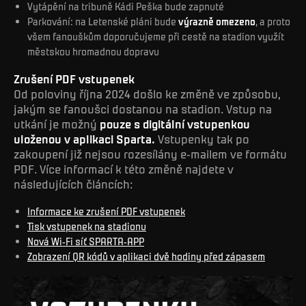
Vytápění na tribuně Kádi Peška bude zapnuté
Parkování: na Letenské pláni bude
výrazně omezeno
, a proto
všem fanouškům doporučujeme při cestě na stadion využít
městskou hromadnou dopravu
Zrušení PDF vstupenek
Od poloviny října 2024 došlo ke změně ve způsobu,
jakým se fanoušci dostanou na stadion. Vstup na
utkání je možný
pouze s digitální vstupenkou
uloženou v aplikaci Sparta.
Vstupenky tak po
zakoupení již nejsou rozesílány e-mailem ve formátu
PDF. Více informací k této změně najdete v
následujících článcích:
Informace ke zrušení PDF vstupenek
Tisk vstupenek na stadionu
Nová Wi-Fi síť SPARTA-APP
Zobrazení QR kódů v aplikaci dvě hodiny před zápasem