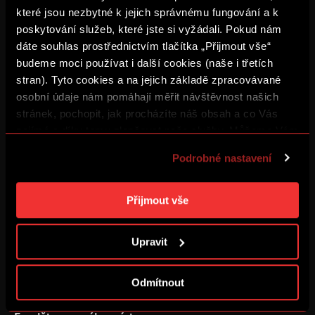
které jsou nezbytné k jejich správnému fungování a k
Podpořte Nadační fond ACS, nebo tvorbu chorea
Po celém stadionu najdete nové sběrné boxy na
poskytování služeb, které jste si vyžádali. Pokud nám
vratné kelímky. Vhozením kelímku do jedné, či druhé
dáte souhlas prostřednictvím tlačítka „Přijmout vše“
části boxu můžete přispět padesáti korunami na
budeme moci používat i další cookies (naše i třetích
fanouškovský choreo fond, nebo na Nadační fond
stran). Tyto cookies a na jejich základě zpracovávané
ACS. Kelímky je samozřejmě nadále možné vrátit na
osobní údaje nám pomáhají měřit návštěvnost našich
určených místech, a získat tak zálohu zpět.
stránek, pochopit, jak procházíte náš obsah a co Vás
zajímá a díky tomu zlepšovat naše služby. Můžeme Vám
také přizpůsobit obsah našich stránek a zobrazovat
Podrobné nastavení
reklamu na základě Vašich preferencí. Jednotlivé
cookies a účely zpracování si můžete nastavit v
„Podrobném nastavení“. Nastavení cookies si můžete
Přijmout vše
kdykoliv změnit. Jak takovou úpravu provést a další
informace ke cookies naleznete v
Použití souborů
Upravit
cookies
.
Odmítnout