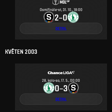
Osmifinále
st, 31. 10., 18:00
2
0
–
DETAIL
KVĚTEN 2003
28
.
kolo
so, 17. 5., 00:00
0
3
–
DETAIL