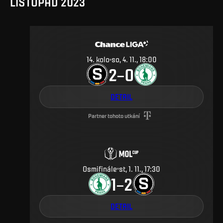
LISTOPAD 2023
14
.
kolo
so, 4. 11., 18:00
2
0
–
DETAIL
Partner tohoto utkání
Osmifinále
st, 1. 11., 17:30
1
2
–
DETAIL