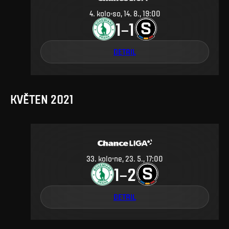
4
.
kolo
so, 14. 8., 19:00
1
1
–
DETAIL
KVĚTEN 2021
33
.
kolo
ne, 23. 5., 17:00
1
2
–
DETAIL