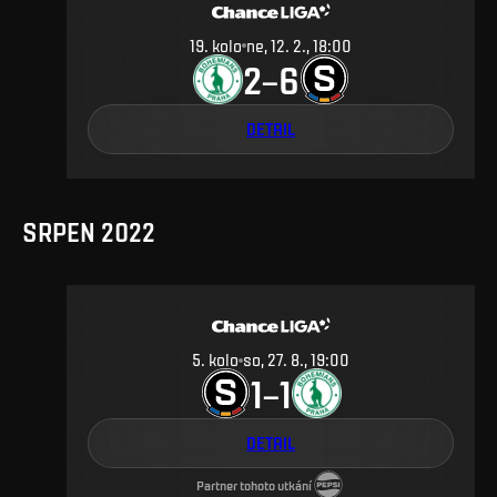
19
.
kolo
ne, 12. 2., 18:00
2
6
–
DETAIL
SRPEN 2022
5
.
kolo
so, 27. 8., 19:00
1
1
–
DETAIL
Partner tohoto utkání