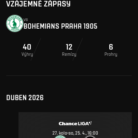
VZÁJEMNÉ ZÁPASY
vs
BOHEMIANS PRAHA 1905
40
12
6
Výhry
Remízy
Prohry
DUBEN 2026
27
.
kolo
so, 25. 4., 16:00