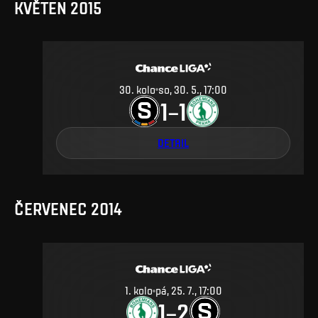
KVĚTEN 2015
30
.
kolo
so, 30. 5., 17:00
1
1
–
DETAIL
ČERVENEC 2014
1
.
kolo
pá, 25. 7., 17:00
1
2
–