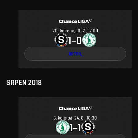
20
.
kolo
ne, 10. 2., 17:00
1
0
–
DETAIL
SRPEN 2018
6
.
kolo
pá, 24. 8., 18:30
1
1
–