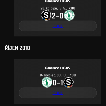
28
.
kolo
pá, 13. 5., 17:00
2
0
–
DETAIL
ŘÍJEN 2010
14
.
kolo
so, 30. 10., 17:00
0
1
–
DETAIL