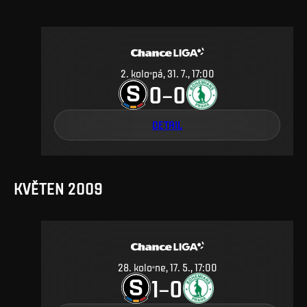
2
.
kolo
pá, 31. 7., 17:00
0
0
–
DETAIL
KVĚTEN 2009
28
.
kolo
ne, 17. 5., 17:00
1
0
–