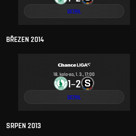
DETAIL
BŘEZEN 2014
18
.
kolo
so, 1. 3., 17:00
1
2
–
DETAIL
SRPEN 2013