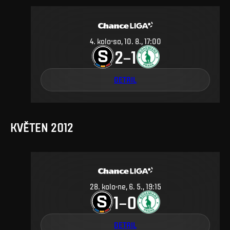
4
.
kolo
so, 10. 8., 17:00
2
1
–
DETAIL
KVĚTEN 2012
28
.
kolo
ne, 6. 5., 19:15
1
0
–
DETAIL