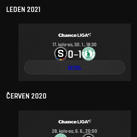
LEDEN 2021
17
.
kolo
so, 30. 1., 18:30
0
1
–
DETAIL
ČERVEN 2020
28
.
kolo
so, 6. 6., 20:00