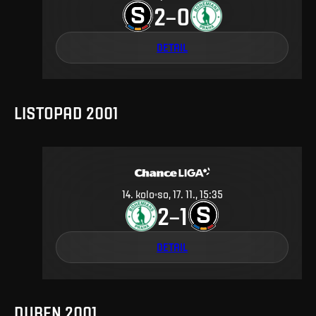
2
0
–
DETAIL
LISTOPAD 2001
14
.
kolo
so, 17. 11., 15:35
2
1
–
DETAIL
DUBEN 2001