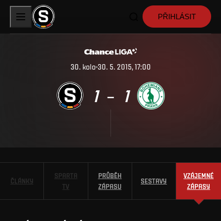
PŘIHLÁSIT
30
.
kolo
30. 5. 2015, 17:00
1
1
–
SPARTA
PRŮBĚH
VZÁJEMNÉ
ČLÁNKY
SESTAVY
TV
ZÁPASU
ZÁPASY