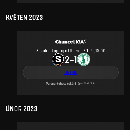
KVĚTEN 2023
3. kolo skupiny o titul
so, 20. 5., 15:00
2
1
–
DETAIL
Partner tohoto utkání
ÚNOR 2023