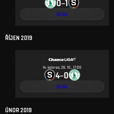
0
1
–
DETAIL
ŘÍJEN 2019
14
.
kolo
so, 26. 10., 17:00
4
0
–
DETAIL
ÚNOR 2019