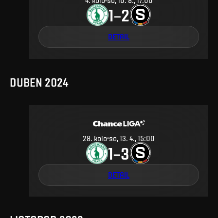
4
.
kolo
so, 10. 8., 17:00
1
2
–
DETAIL
DUBEN 2024
28
.
kolo
so, 13. 4., 15:00
1
3
–
DETAIL