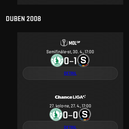
DUBEN 2008
Semifinále
st, 30. 4., 17:00
0
1
–
DETAIL
27
.
kolo
ne, 27. 4., 17:00
0
0
–
DETAIL