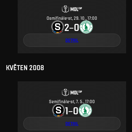
Osmifinále
st, 29. 10., 17:00
2
0
–
DETAIL
KVĚTEN 2008
Semifinále
st, 7. 5., 17:00
1
0
–
DETAIL