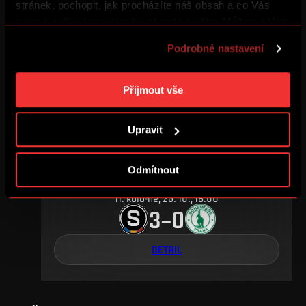
25
.
kolo
ne, 17. 4., 17:00
stránek, pochopit, jak procházíte náš obsah a co Vás
2
2
–
zajímá a díky tomu zlepšovat naše služby. Můžeme Vám
také přizpůsobit obsah našich stránek a zobrazovat
Podrobné nastavení
reklamu na základě Vašich preferencí. Jednotlivé
DETAIL
cookies a účely zpracování si můžete nastavit v
„Podrobném nastavení“. Nastavení cookies si můžete
Přijmout vše
kdykoliv změnit. Jak takovou úpravu provést a další
ŘÍJEN 2015
informace ke cookies naleznete v
Použití souborů
Upravit
cookies
.
Odmítnout
11
.
kolo
ne, 25. 10., 18:00
3
0
–
DETAIL