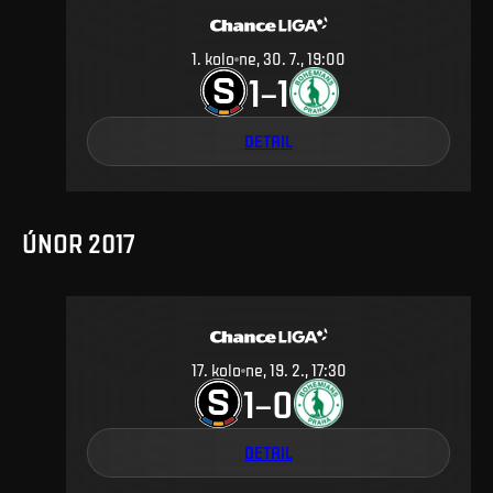
1
.
kolo
ne, 30. 7., 19:00
1
1
–
DETAIL
ÚNOR 2017
17
.
kolo
ne, 19. 2., 17:30
1
0
–
DETAIL