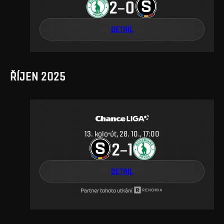
2
0
–
DETAIL
ŘÍJEN 2025
13
.
kolo
út, 28. 10., 17:00
2
1
–
DETAIL
Partner tohoto utkání