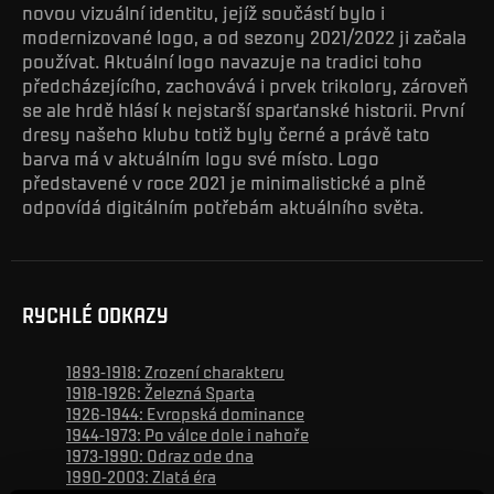
novou vizuální identitu, jejíž součástí bylo i
modernizované logo, a od sezony 2021/2022 ji začala
používat. Aktuální logo navazuje na tradici toho
předcházejícího, zachovává i prvek trikolory, zároveň
se ale hrdě hlásí k nejstarší sparťanské historii. První
dresy našeho klubu totiž byly černé a právě tato
barva má v aktuálním logu své místo. Logo
představené v roce 2021 je minimalistické a plně
odpovídá digitálním potřebám aktuálního světa.
RYCHLÉ ODKAZY
1893-1918: Zrození charakteru
1918-1926: Železná Sparta
1926-1944: Evropská dominance
1944-1973: Po válce dole i nahoře
1973-1990: Odraz ode dna
1990-2003: Zlatá éra