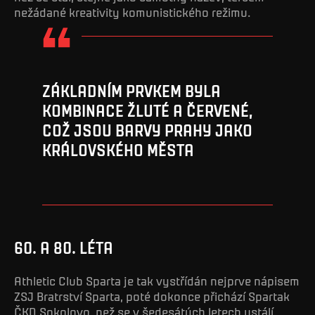
nežádané kreativity komunistického režimu.
ZÁKLADNÍM PRVKEM BYLA
KOMBINACE ŽLUTÉ A ČERVENÉ,
COŽ JSOU BARVY PRAHY JAKO
KRÁLOVSKÉHO MĚSTA
60. A 80. LÉTA
Athletic Club Sparta je tak vystřídán nejprve nápisem
ZSJ Bratrství Sparta, poté dokonce přichází Spartak
ČKD Sokolovo, než se v šedesátých letech ustálí