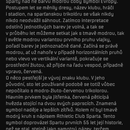
Sparty nad ně barvu modrou coby symbol Evropy.
Postupem let se měnily dresy, název klubu, hráči
i stadion, na sparťanskou trikolóru se však nikdy
nikdo neodvážil sáhnout. Zatímco interpretace
odstínů jednotlivých barev je volná, a tak se
v průběhu let můžeme setkat jak s tmavě modrou, tak
i světle modrou variantou prvního pruhu vlajky,
pořadí barev je jednoznačně dané. Začíná se právě
modrou, ať už nahoře v případě horizontálních pruhů
nebo vlevo ve vertikální variantě, pokračuje se
prostřední žlutou, až přijde na řadu vespod, případně
vpravo, červená.
O něco pestřejší je vývoj znaku klubu. V jeho
původní, sto let používané podobě se totiž vůbec
nepočítalo s modro-žluto-červenou trikolorou.
Hlavním prvkem byla jitřenka, červená pěticípá
hvězda stojící na dvou svých paprscích. Znamená
symbol naděje a lepších zítřků. Kolem ní byl tmavě
modrý kruh s nápisem Athletic Club Sparta. Tento
symbol doprovázel Spartu prvních 55 let její historie,
než se stal, stejně jako samotný název, terčem