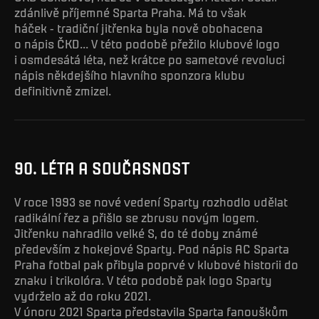
zdánlivě příjemné Sparta Praha. Má to však
háček - tradiční jitřenka byla nově obohacena
o nápis ČKD... V této podobě přežilo klubové logo
i osmdesátá léta, než krátce po sametové revoluci
nápis někdejšího hlavního sponzora klubu
definitivně zmizel.
90. LÉTA A SOUČASNOST
V roce 1993 se nové vedení Sparty rozhodlo udělat
radikální řez a přišlo se zbrusu novým logem.
Jitřenku nahradilo velké S, do té doby známé
především z hokejové Sparty. Pod nápis AC Sparta
Praha fotbal pak přibyla poprvé v klubové historii do
znaku i trikolóra. V této podobě pak logo Sparty
vydrželo až do roku 2021.
V únoru 2021 Sparta představila Sparta fanouškům