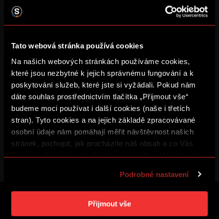
2003-2024: Novodobá Sparta
Názvy
Loga
Dresy
Stadiony
Tato webová stránka používá cookies
Sparta a kultura
Sparta Plejer Club
Na našich webových stránkách používáme cookies,
Dvorana slávy
které jsou nezbytné k jejich správnému fungování a k
Železná jedenáctka
Sparťan století
poskytování služeb, které jste si vyžádali. Pokud nám
Rekordy
dáte souhlas prostřednictvím tlačítka „Přijmout vše“
Derby "S"
budeme moci používat i další cookies (naše i třetích
Reprezentanti
stran). Tyto cookies a na jejich základě zpracovávané
Trenéři
osobní údaje nám pomáhají měřit návštěvnost našich
stránek, pochopit, jak procházíte náš obsah a co Vás
Reklama
zajímá a díky tomu zlepšovat naše služby. Můžeme Vám
také přizpůsobit obsah našich stránek a zobrazovat
Podrobné nastavení
reklamu na základě Vašich preferencí. Jednotlivé
cookies a účely zpracování si můžete nastavit v
„Podrobném nastavení“. Nastavení cookies si můžete
Přijmout vše
ZALOŽTE SI ÚČET SPARTA iD A UŽ VÁM
kdykoliv změnit. Jak takovou úpravu provést a další