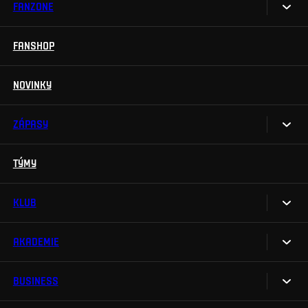
FANZONE
Vstupenky
Permanentky
FANSHOP
Sparta UNLIMITED.
VIP vstupenky
Sparta Junior Club
NOVINKY
Handicapovaní fanoušci
Aplikace Sparta.
Prohlídky stadionu
ZÁPASY
Televizní aplikace
Soutěže
TÝMY
Kalendář
Na Spartu do Betano Zone
Výsledky
KLUB
Sparta Legends
Tabulka
SLO
AKADEMIE
My jsme Sparta
Fan Club Sparta
FAQ
BUSINESS
O akademii
eSports
Organizační struktura