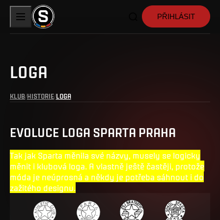
PŘIHLÁSIT
LOGA
KLUB
HISTORIE
LOGA
EVOLUCE LOGA SPARTA PRAHA
Tak jak Sparta měnila své názvy, musely se logicky
měnit i klubová loga. A vlastně ještě častěji, protože
móda je neúprosná a někdy je potřeba sáhnout i do
zažitého designu.