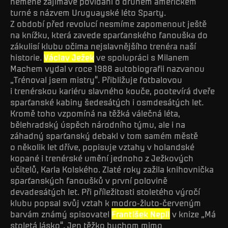
neméně zajímavé povídání o druhém americkém
turné s názvem Uruguayské léto Sparty.
Z období před revolucí nesmíme zapomenout ještě
na knížku, která zavede sparťanského fanouška do
zákulisí klubu očima nejslavnějšího trenéra naší
historie.
Václav Ježek
ve spolupráci s Milanem
Machem vydal v roce 1988 autobiografii nazvanou
„Trénoval jsem mistry“. Přibližuje fotbalovou
i trenérskou kariéru slavného kouče, pootevírá dveře
sparťanské kabiny šedesátých i osmdesátých let.
Kromě toho vzpomíná na těžká válečná léta,
bělehradský úspěch národního týmu, ale i na
záhadný sparťanský debakl v tom samém městě
o několik let dříve, popisuje vztahy v holandské
kopané i trenérské umění jednoho z Ježkových
učitelů, Karla Kolského. Zlaté roky zažila knihovnička
sparťanských fanoušků v první polovině
devadesátých let. Při příležitosti stoletého výročí
klubu popsal svůj vztah k modro-žluto-červeným
barvám známý spisovatel
František Nepil
v knize „Má
stoletá lásko“. Jen těžko bychom mimo