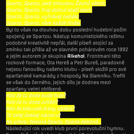
Sparto, Sparto, jseš chloubou Čechů všech,
Sparto, Sparto, hraj dokud stačí dech.
Sparto, Sparto, vyhrávej nadále,
Sparto, Sparto, nám každé finále.
Byl to však na dlouhou dobu poslední hudební počin
spojený se Spartou. Nástup komunistického režimu
podobné kreativitě nepřál, další píseň stojící za
zmínku tak přišla až ve slavném pohárovém roce 1992
a jejím autorem je skupina
Alkehol
. Frontmani této
rockové formace, Ota Hereš a Petr Bureš, paradoxně
nejsou fanoušky našeho klubu - píseň složili pro své
sparťanské kamarády z hospody Na Slamníku. Trefili
se však do černého, jejich dílo je dodnes mezi
sparťany velmi oblíbené.
Kdo že tu dnes bude hrát?
Kdo že tu dnes zvítězí?
Kdo že bílorudé dresy obléká?
To celej českej národ ví!
No přece: železná Sparta, Sparta železná...
Následující rok uvedl klub první porevoluční hymnu.