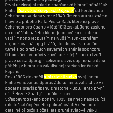
První ucelený přehled o sparťanské historii přináší až
kniha
„Slavné postavy naší kopané“
od Ferdinanda
Scheinosta vydaná v roce 1940. Jméno autora známe
hlavně z příběhu Karla Peška-Kádi, kterého právě
Scheinost pro Spartu v létě 1913 získal. Jeho zásluhy
na úspěších našeho klubu jsou ovšem mnohem
větší, mnoho let byl tím nejvyšším funkcionářem,
organizoval nákupy hráčů, domlouval zahraniční
turné a po pražských kavárnách sháněl sponzory.
O tom všem vypráví ve své knize, jejíž kostru tvoří
právě cesta Sparty k železné slávě, doplněná o další
příběhy z historie a zákulisí nejstarších let české
kopané.
Roku 1966 dokončil
Vítězslav Houška
svojí první
knihu věnovanou Spartě. Zdokumentoval a čtivě v ní
podal nejstarší příběhy z historie klubu. Tento první
díl „Železné Sparty“, končící ziskem
Středoevropského poháru 1935, se hned následující
rok dočkal úspěšného pokračování. V něm autor
detailně přiblížil složitá léta druhé světové války