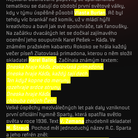
tematikou se datují do období první světové války,
kdy v týmu úspěšně působil
Vlasta Burian
. Ač byl
tehdy víc brankář než komik, už v mládí hýřil
kreativitou a bavil jak své spoluhráče, tak fanoušky.
Na začátku dvacátých let se dočkal zajímavého
ocenění jeho souputník Karel Pešek – Káďa. Ve
známém pražském kabaretu Rokoko se hrála každý
večer píseň Zlatovlasá primadona, kterou o něm složil
skladatel
Karel Baling
. Začínala známým textem:
Dneska hraje Káďa, zlatovlasá primadona,
dneska hraje Káďa, každý tají dech.
Ten když kopne do meruny,
rozehraje srdce struny.
Dneska hraje Káďa,
chlouba celých Čech.
Velké úspěchy meziválečných let pak daly vzniknout
první oficiální hymně Sparty, která spatřila světlo
světa v roce 1936. Text
V. Zemana
zhudebnil skladatel
M. Štraub
. Pochod měl jednoduchý název A.C. Sparta
a jeho refrén zněl: