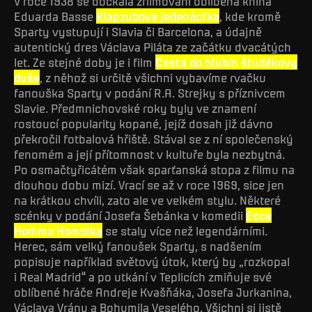
V roce 1938 se dočkala zfilmování oblíbená kniha
Eduarda Basse
Klapzubova jedenáctka
, kde kromě
Sparty vystupují i Slavia či Barcelona, a údajně
autentický dres Václava Piláta ze začátku dvacátých
let. Ze stejné doby je i film
Cesta do hlubin študákovy
duše
, z něhož si určitě všichni vybavíme rvačku
fanouška Sparty v podání R.A. Strejky s příznivcem
Slavie. Předmnichovské roky byly ve znamení
rostoucí popularity kopané, jejíž dosah již dávno
překročil fotbalová hřiště. Stával se z ní společenský
fenomém a její přítomnost v kultuře byla nezbytná.
Po osmačtyřicátém však sparťanská stopa z filmu na
dlouhou dobu mizí. Vrací se až v roce 1969, sice jen
na krátkou chvíli, zato ale ve velkém stylu. Některé
scénky v podání Josefa Šebánka v komedii
Ecce
Hommo Homolka
se staly více než legendárními.
Herec, sám velký fanoušek Sparty, s nadšením
popisuje například světový útok, který by „rozkopal
i Real Madrid“ a po utkání v Teplicích zmiňuje své
oblíbené hráče Andreje Kvašňáka, Josefa Jurkanina,
Václava Vránu a Bohumila Veselého. Všichni si jistě