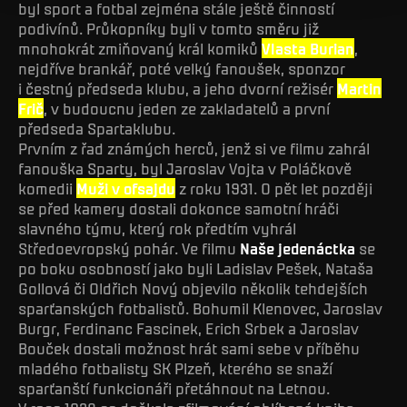
byl sport a fotbal zejména stále ještě činností
podivínů. Průkopníky byli v tomto směru již
mnohokrát zmiňovaný král komiků
Vlasta Burian
,
nejdříve brankář, poté velký fanoušek, sponzor
i čestný předseda klubu, a jeho dvorní režisér
Martin
Frič
, v budoucnu jeden ze zakladatelů a první
předseda Spartaklubu.
Prvním z řad známých herců, jenž si ve filmu zahrál
fanouška Sparty, byl Jaroslav Vojta v Poláčkově
komedii
Muži v ofsajdu
z roku 1931. O pět let později
se před kamery dostali dokonce samotní hráči
slavného týmu, který rok předtím vyhrál
Středoevropský pohár. Ve filmu
Naše jedenáctka
se
po boku osobností jako byli Ladislav Pešek, Nataša
Gollová či Oldřich Nový objevilo několik tehdejších
sparťanských fotbalistů. Bohumil Klenovec, Jaroslav
Burgr, Ferdinanc Fascinek, Erich Srbek a Jaroslav
Bouček dostali možnost hrát sami sebe v příběhu
mladého fotbalisty SK Plzeň, kterého se snaží
sparťanští funkcionáři přetáhnout na Letnou.