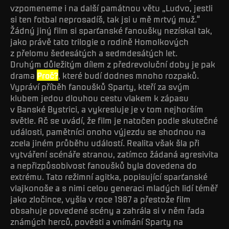
vzpomeneme i na další památnou větu „Ludvo, jestli
si ten fotbal neprosadíš, tak jsi u mě mrtvý muž.“
Žádný jiný film si sparťanské fanoušky nezískal tak,
jako právě tato trilogie o rodině Homolkových
z přelomu šedesátých a sedmdesátých let.
Druhým důležitým dílem z předrevoluční doby je pak
drama
Proč?
, které budí dodnes mnoho rozpaků.
Vypráví příběh fanoušků Sparty, kteří za svým
klubem jedou dlouhou cestu vlakem k zápasu
v Banské Bystrici, a vykresluje je v tom nejhorším
světle. Ač se uvádí, že film je natočen podle skutečné
události, pamětníci onoho výjezdu se shodnou na
zcela jiném průběhu událostí. Realita však šla při
vytváření scénáře stranou, zatímco žádaná agresivita
a nepřizpůsobivost fanoušků byla dovedena do
extrému. Tato režimní agitka, popisující sparťanské
vlajkonoše a s nimi celou generaci mladých lidí téměř
jako zločince, vyšla v roce 1987 a přestože film
obsahuje povedené scény a zahrála si v něm řada
známých herců, pověsti a vnímání Sparty na