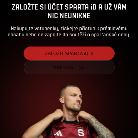
ZALOŽTE SI ÚČET SPARTA iD A UŽ VÁM
NIC NEUNIKNE
Nakupujte vstupenky, získejte přístup k prémiovému
obsahu nebo se zapojte do soutěží o sparťanské ceny.
ZALOŽIT SPARTA iD
PŘIHLÁSIT SE