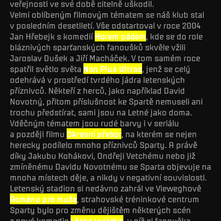
veřejnosti ve své době citelně uškodil.
Velmi oblíbeným filmovým tématem se náš klub stal
v posledním desetiletí. Vše odstartoval v roce 2004
Jan Hřebejk s komedií
Horem pádem
, kde se do role
bláznivých sparťanských fanoušků skvěle vžili
Jaroslav Dušek a Jiří Macháček. V tom samém roce
spatřil světlo světa
Non Plus Ultras
, jenž se celý
odehrává v prostředí tvrdého jádra letenských
příznivců. Někteří z herců, jako například David
Novotný, přitom příslušnost ke Spartě nemuseli ani
trochu předstírat, sami jsou na Letné jako doma.
Vděčným tématem jsou rudé barvy i v seriálu
a později filmu
Okresní přebor
, na kterém se nejen
herecky podílelo mnoho příznivců Sparty. A právě
díky Jakubu Kohákovi, Ondřeji Vetchému nebo již
zmíněnému Davidu Novotnému se Sparta objevuje na
mnoha místech děje, a nikdy v negativní souvislosti.
Letenský stadion si nedávno zahrál ve Vieweghově
Románu pro muže
, strahovské tréninkové centrum
Sparty bylo pro změnu dějištěm některých scén
z nové komedie
Láska je láska
, v níž si fanouška