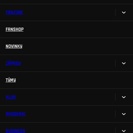
FANZONE
Vstupenky
Permanentky
FANSHOP
Sparta UNLIMITED.
VIP vstupenky
Sparta Junior Club
NOVINKY
Handicapovaní fanoušci
Aplikace Sparta.
Prohlídky stadionu
ZÁPASY
Televizní aplikace
Soutěže
TÝMY
Kalendář
Na Spartu do Betano Zone
Výsledky
KLUB
Sparta Legends
Tabulka
SLO
AKADEMIE
My jsme Sparta
Fan Club Sparta
FAQ
BUSINESS
O akademii