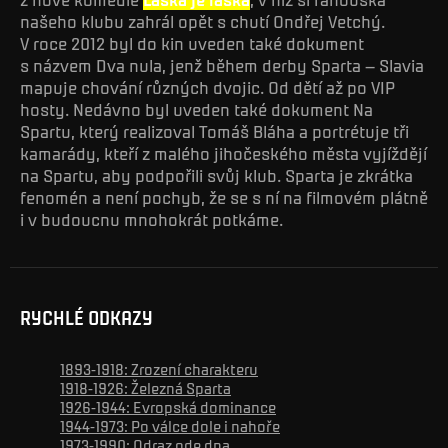
našeho klubu zahrál opět s chutí Ondřej Vetchý.
V roce 2012 byl do kin uveden také dokument
s názvem Dva nula, jenž během derby Sparta – Slavia
mapuje chování různých dvojic. Od dětí až po VIP
hosty. Nedávno byl uveden také dokument Na
Spartu, který realizoval Tomáš Bláha a portrétuje tři
kamarády, kteří z malého jihočeského města vyjíždějí
na Spartu, aby podpořili svůj klub. Sparta je zkrátka
fenomén a není pochyb, že se s ní na filmovém plátně
i v budoucnu mnohokrát potkáme.
RYCHLÉ ODKAZY
1893-1918: Zrození charakteru
1918-1926: Železná Sparta
1926-1944: Evropská dominance
1944-1973: Po válce dole i nahoře
1973-1990: Odraz ode dna