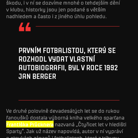
škodu, i v ní se dozvíme mnohé o tehdejším dění
v klubu, historky jsou jen podané s větším
nadhledem a často i z jiného úhlu pohledu.
PRVNÍM FOTBALISTOU, KTERÝ SE
ROZHODL VYDAT VLASTNÍ
AUTOBIOGRAFII, BYL V ROCE 1992
JAN BERGER
Ve druhé polovině devadesátých let se do rukou
fanoušků dostala výborná kniha velkého sparťana
Františka Prücknera
nazvaná „Čtyřicet let v hledišti
Sparty“. Jak už název napovídá, autor v ní vypráví
o stovkách zápasů i fotbalistech, které z tribuny