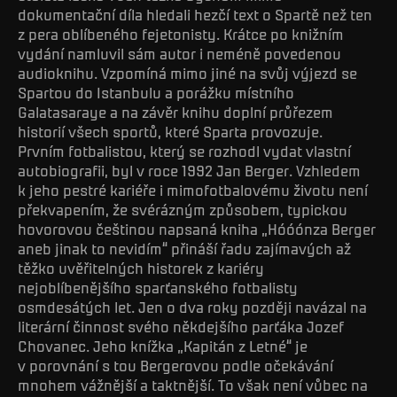
dokumentační díla hledali hezčí text o Spartě než ten
z pera oblíbeného fejetonisty. Krátce po knižním
vydání namluvil sám autor i neméně povedenou
audioknihu. Vzpomíná mimo jiné na svůj výjezd se
Spartou do Istanbulu a porážku místního
Galatasaraye a na závěr knihu doplní průřezem
historií všech sportů, které Sparta provozuje.
Prvním fotbalistou, který se rozhodl vydat vlastní
autobiografii, byl v roce 1992 Jan Berger. Vzhledem
k jeho pestré kariéře i mimofotbalovému životu není
překvapením, že svérázným způsobem, typickou
hovorovou češtinou napsaná kniha „Hóóónza Berger
aneb jinak to nevidím“ přináší řadu zajímavých až
těžko uvěřitelných historek z kariéry
nejoblíbenějšího sparťanského fotbalisty
osmdesátých let. Jen o dva roky později navázal na
literární činnost svého někdejšího parťáka Jozef
Chovanec. Jeho knížka „Kapitán z Letné“ je
v porovnání s tou Bergerovou podle očekávání
mnohem vážnější a taktnější. To však není vůbec na