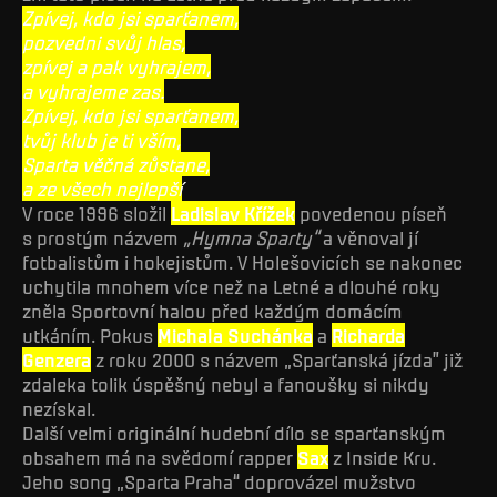
Zpívej, kdo jsi sparťanem,
pozvedni svůj hlas,
zpívej a pak vyhrajem,
a vyhrajeme zas.
Zpívej, kdo jsi sparťanem,
tvůj klub je ti vším,
Sparta věčná zůstane,
a ze všech nejlepší
V roce 1996 složil
Ladislav Křížek
povedenou píseň
s prostým názvem
„Hymna Sparty“
a věnoval jí
fotbalistům i hokejistům. V Holešovicích se nakonec
uchytila mnohem více než na Letné a dlouhé roky
zněla Sportovní halou před každým domácím
utkáním. Pokus
Michala Suchánka
a
Richarda
Genzera
z roku 2000 s názvem „Sparťanská jízda” již
zdaleka tolik úspěšný nebyl a fanoušky si nikdy
nezískal.
Další velmi originální hudební dílo se sparťanským
obsahem má na svědomí rapper
Sax
z Inside Kru.
Jeho song „Sparta Praha“ doprovázel mužstvo