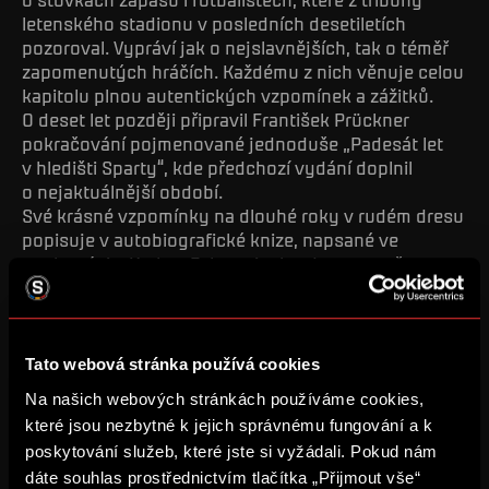
letenského stadionu v posledních desetiletích
pozoroval. Vypráví jak o nejslavnějších, tak o téměř
zapomenutých hráčích. Každému z nich věnuje celou
kapitolu plnou autentických vzpomínek a zážitků.
O deset let později připravil František Prückner
pokračování pojmenované jednoduše „Padesát let
v hledišti Sparty“, kde předchozí vydání doplnil
o nejaktuálnější období.
Své krásné vzpomínky na dlouhé roky v rudém dresu
popisuje v autobiografické knize, napsané ve
spolupráci s Karlem Feltem, i rekordman v počtu
ligových titulů Jiří Novotný. Samotný název „Sparta,
můj život“, mluví sám za sebe. Neméně hezky o svých
letech strávených na Letné vypráví Jaromír Blažek
v knize „Moje pravda“, která spojuje úspěšná léta
Tato webová stránka používá cookies
přelomu století s dnešní dobou. Autobiografie
Na našich webových stránkách používáme cookies,
v posledních letech vydali i další fotbalisté, jejichž
které jsou nezbytné k jejich správnému fungování a k
jméno je nesmazatelně spojeno se sparťanskou
poskytování služeb, které jste si vyžádali. Pokud nám
historií – Tomáš Řepka, Pavel Nedvěd, Petr Čech,
Pavel Horváth, František Straka či Tomáš Řepka.
dáte souhlas prostřednictvím tlačítka „Přijmout vše“