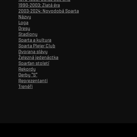
1990-2003: Zlatá éra
2003-2024: Novodobá Sparta
Názvy
Loga
Dresy
Stadiony
Sparta a kultura
Sparta Plejer Club
Dvorana slávy
Železná jedenáctka
Sparťan století
Rekordy
Derby "S"
Reprezentanti
Trenéři
Reklama