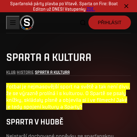
Sparťanská párty plavba po Vltavě. Sparta on Fire: Boat
Editon už DNES! Vstupenky
ZDE.
PŘIHLÁSIT
SPARTA A KULTURA
KLUB
HISTORIE
SPARTA A KULTURA
Fotbal je nejmasovější sport na světě a tak není divu,
že se výrazně prolíná i s kulturou. O Spartě se psaly
knížky, skládaly písně a objevila si i ve filmech! Jaké
je tedy spojení kultury a Sparty?
SPARTA V HUDBĚ
Nejstarší dochované popěvky se sparťanskou