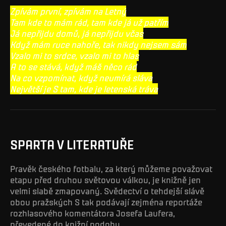
Zpívám první, zpívám na Letný
Tam kde to mám rád, tam kde já už patřím
Já nepřijdu domů, já nepřijdu včas
Když mám ruce nahoře, tak nikdy nejsem sám
Vzalo mi to srdce, vzalo mi to hlas
A to se stává, když máš něco rád
Na co vzpomínat, když neumírá sláva
Největší je S tam, kde je letenská tráva
SPARTA V LITERATUŘE
Pravěk českého fotbalu, za který můžeme považovat
etapu před druhou světovou válkou, je knižně jen
velmi slabě zmapovaný. Svědectví o tehdejší slávě
obou pražských S tak podávají zejména reportáže
rozhlasového komentátora Josefa Laufera,
převedené do knižní podoby.