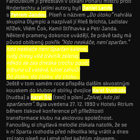
Fanouškům jí představil v utkání Poháru mistrů proti
Anderlechtu a jejími autory byli
Daniel Landa
s
Petrem Jandou
. Píseň s názvem
„Do útoku“
nahrála
skupina Olympic a nazpívali jí Aleš Brichta, Ladislav
Křížek, Vilém Čok, Kamil Střihavka a Petr Janda.
Některé prameny dokonce uvádějí, že právě tady má
původ oblíbený pokřik
“Kdo neskáče, není sparťan.”
Kdo neskáče není Sparťan kalenej,
rudý dresy vítá trávník zelenej,
někdo se zas dneska trochu poučí,
tribuna už vstává, kotel zahučí:
Do útoku, do útoku, do útoku...
Ještě v tom samém roce přispěla dalším skvostným
kouskem do klubové sbírky dvojice
Karel Svoboda
(hudba) a
Karel Šíp
(text) s písní
„Zpívej, kdo jsi
sparťanem“
. Byla uvedena 27. 12. 1993 v Hotelu Atrium
během tiskové konference při příležitosti
transformace klubu na akciovou společnost.
Fanoušky si chytlavá melodie získala natolik, že se
k ní Sparta rozhodla před několika lety vrátit a dnes
zní tato píseň na Letné před každým zápasem.