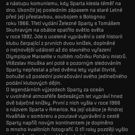
a nástupu komunismu, kdy Sparta klesla téměř na
dno. Ukončil jej posledním zápasem na staré Letné
před její přestavbou, soubojem s Bolognou
roku 1966. Třetí vydání Železné Sparty s Tomášem
Skuhravým na obálce spatřilo světlo světa
v roce 1992. Jde o ucelené vyprávění o celé historii
klubu čerpající z prvních dvou knížek, doplněné
o nejnovější události až do slavného vyřazení
Olympique Marseille v nultém ročníku Poháru mistrů.
Vítězslav Houška ani poté s pozorným sledováním
Sparty nepřestal a před dvěma lety vydal čtvrté,
bohužel už poslední pokračování svého jedinečného
podání klubových dějin.
O legendárních výjezdech Sparty za oceán
v uvolněné atmosféře šedesátých let vypráví hned
dvě báječné knížky. První z nich vyšla v roce 1966
s názvem Sparta v Americe. Na její obálce je Andrej
Kvašňák v sombreru a poutavé vyprávění o cestě
Sparty napříč novým kontinentem je doplněno
o mnoho kvalitních fotografií. O tři roky později vyšlo