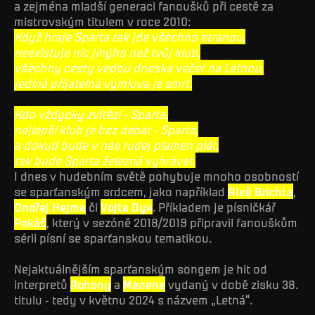
a zejména mladší generaci fanoušků při cestě za
mistrovským titulem v roce 2010:
Když hraje Sparta tak jde všechno stranou,
neexistuje nic jinýho než tvůj klub,
všechny cesty vedou dneska večer na Letnou,
jediná přijatelná výmluva je smrt.
Kdo vždycky zvítězí - Sparta,
nejlepší klub je bez debat - Sparta,
a dokud bude v nás rudej plamen plát,
tak bude Sparta železná vyhrávat.
I dnes v hudebním světě pohybuje mnoho osobností
se sparťanským srdcem, jako například
Aleš Brichta
,
Ondřej Hejma
či
Vojta Dyk
. Příkladem je písničkář
Pokáč
, který v sezóně 2018/2019 připravil fanouškům
sérii písní se sparťanskou tematikou.
Nejaktuálnějším sparťanským songem je hit od
interpretů
Rohony
a
Manene
vydaný v době zisku 38.
titulu - tedy v květnu 2024 s názvem „Letná“.