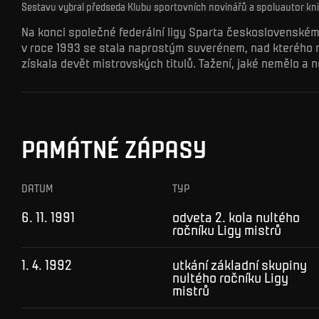
Sestavu vybral předseda Klubu sportovních novinářů a spoluautor kni
Na konci společné federální ligy Sparta československém
v roce 1993 se stala naprostým suverénem, nad kterého ne
získala devět mistrovských titulů. Tažení, jaké nemělo a 
PAMÁTNÉ ZÁPASY
DATUM
TYP
6. 11. 1991
odveta 2. kola nultého
ročníku Ligy mistrů
1. 4. 1992
utkání základní skupiny
nultého ročníku Ligy
mistrů