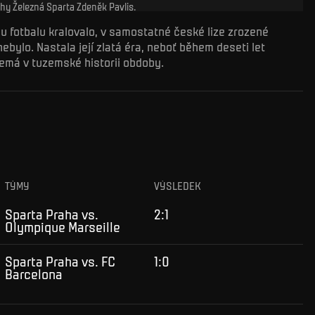
hy Železná Sparta Zdeněk Pavlis.
u fotbalu kralovalo, v samostatné české lize zrozené
bylo. Nastala její zlatá éra, neboť během deseti let
nemá v tuzemské historii obdoby.
TÝMY
VÝSLEDEK
Sparta Praha vs.
2:1
Olympique Marseille
Sparta Praha vs. FC
1:0
Barcelona