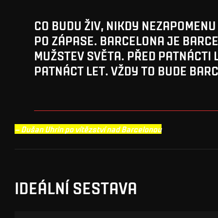
CO BUDU ŽIV, NIKDY NEZAPOMENU
PO ZÁPASE. BARCELONA JE BARCE
MUŽSTEV SVĚTA. PŘED PATNÁCTI L
PATNÁCT LET. VŽDY TO BUDE BAR
– Dušan Uhrin po vítězství nad Barcelonou
IDEÁLNÍ SESTAVA