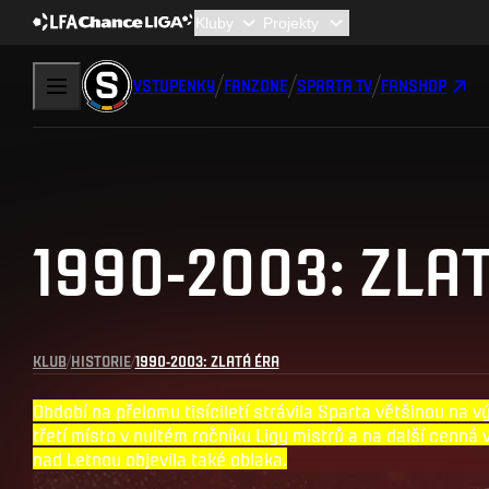
VSTUPENKY
FANZONE
SPARTA TV
FANSHOP
1990-2003: ZLA
KLUB
HISTORIE
1990-2003: ZLATÁ ÉRA
Období na přelomu tisíciletí strávila Sparta většinou na v
třetí místo v nultém ročníku Ligy mistrů a na další cenná
nad Letnou objevila také oblaka.