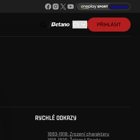
Sleduj ligu
PŘIHLÁSIT
RYCHLÉ ODKAZY
1893-1918: Zrození charakteru
1918-1926: Železná Sparta