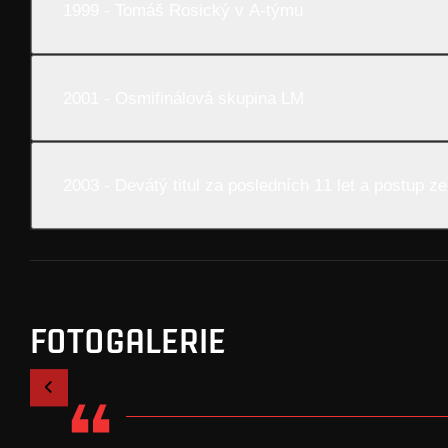
1999 - Tomáš Rosický v A-týmu
2001 - Osmifinálová skupina LM
2003 - Devátý titul za posledních 11 let a postup z
FOTOGALERIE