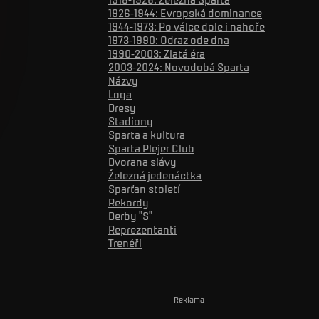
1926-1944: Evropská dominance
1944-1973: Po válce dole i nahoře
1973-1990: Odraz ode dna
1990-2003: Zlatá éra
2003-2024: Novodobá Sparta
Názvy
Loga
Dresy
Stadiony
Sparta a kultura
Sparta Plejer Club
Dvorana slávy
Železná jedenáctka
Sparťan století
Rekordy
Derby "S"
Reprezentanti
Trenéři
Reklama