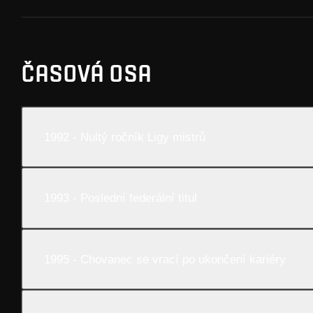
ČASOVÁ OSA
1992 - Nultý ročník Ligy mistrů
1993 - Poslední federální titul
1995 - Chovanec se vrací po ukončení kariéry