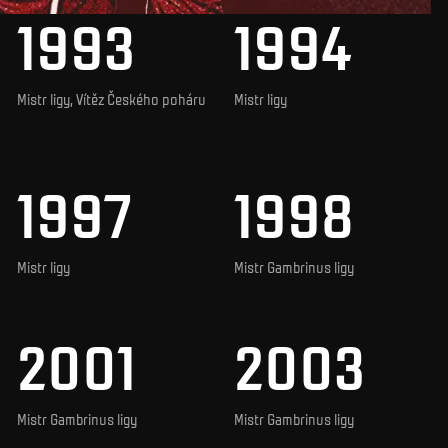
1993
1994
Mistr ligy, Vítěz Českého poháru
Mistr ligy
1997
1998
Mistr ligy
Mistr Gambrinus ligy
2001
2003
Mistr Gambrinus ligy
Mistr Gambrinus ligy