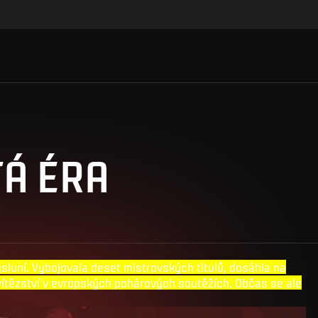
TÁ ÉRA
ýsluní. Vybojovala deset mistrovských titulů, dosáhla na
 vítězství v evropských pohárových soutěžích. Občas se ale