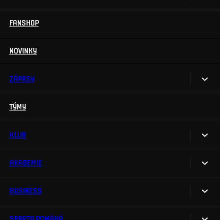
Permanentky
FANSHOP
Sparta UNLIMITED.
VIP vstupenky
Sparta Junior Club
NOVINKY
Handicapovaní fanoušci
Aplikace Sparta.
Prohlídky stadionu
ZÁPASY
Televizní aplikace
Soutěže
TÝMY
Kalendář
Na Spartu do Betano Zone
Výsledky
KLUB
Sparta Legends
Tabulka
SLO
AKADEMIE
My jsme Sparta
Fan Club Sparta
FAQ
BUSINESS
O akademii
eSports
Organizační struktura
Týmy
Maskot Rudy
SPARTA POMÁHÁ
Sparta Business Club