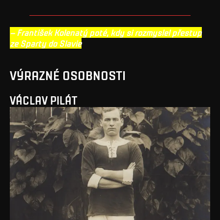
– František Kolenatý poté, kdy si rozmyslel přestup
ze Sparty do Slavie
VÝRAZNÉ OSOBNOSTI
VÁCLAV PILÁT