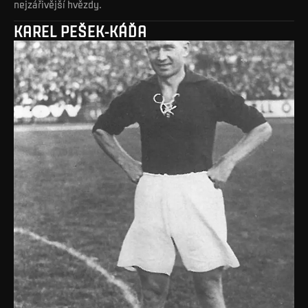
nejzářivější hvězdy.
KAREL PEŠEK-KÁĎA