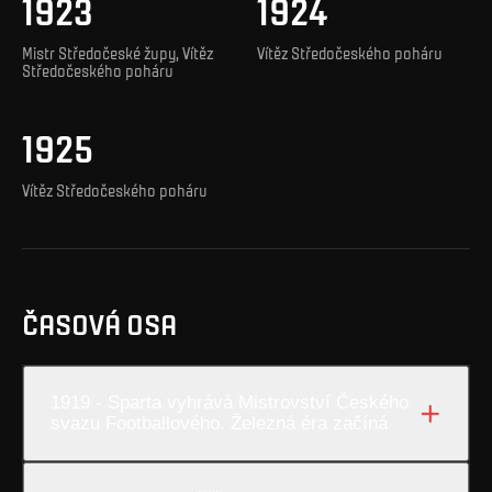
1923
1924
Mistr Středočeské župy, Vítěz
Vítěz Středočeského poháru
Středočeského poháru
1925
Vítěz Středočeského poháru
ČASOVÁ OSA
1919 - Sparta vyhrává Mistrovství Českého
svazu Footballového. Železná éra začíná