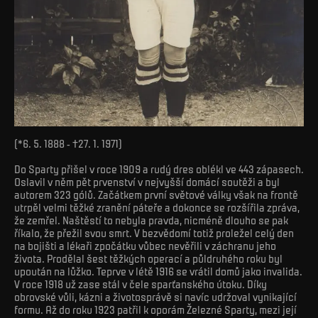
(*6. 5. 1888 - †27. 1. 1971)
Do Sparty přišel v roce 1909 a rudý dres oblékl ve 443 zápasech.
Oslavil v něm pět prvenství v nejvyšší domácí soutěži a byl
autorem 323 gólů. Začátkem první světové války však na frontě
utrpěl velmi těžké zranění páteře a dokonce se rozšířila zpráva,
že zemřel. Naštěstí to nebyla pravda, nicméně dlouho se pak
říkalo, že přežil svou smrt. V bezvědomí totiž proležel celý den
na bojišti a lékaři zpočátku vůbec nevěřili v záchranu jeho
života. Prodělal šest těžkých operací a půldruhého roku byl
upoután na lůžko. Teprve v létě 1916 se vrátil domů jako invalida.
V roce 1918 už zase stál v čele sparťanského útoku. Díky
obrovské vůli, kázni a životosprávě si navíc udržoval vynikající
formu. Až do roku 1923 patřil k oporám Železné Sparty, mezi její