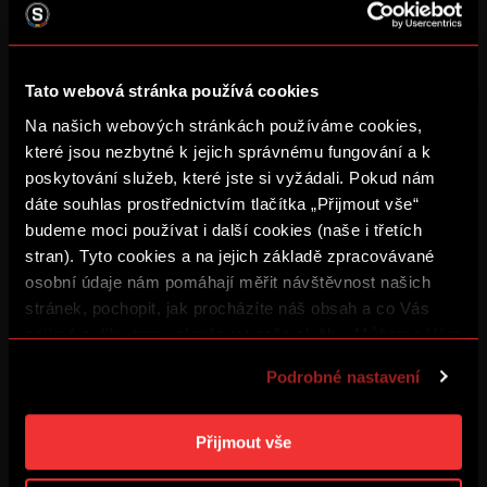
Tato webová stránka používá cookies
Na našich webových stránkách používáme cookies,
které jsou nezbytné k jejich správnému fungování a k
poskytování služeb, které jste si vyžádali. Pokud nám
dáte souhlas prostřednictvím tlačítka „Přijmout vše“
budeme moci používat i další cookies (naše i třetích
stran). Tyto cookies a na jejich základě zpracovávané
osobní údaje nám pomáhají měřit návštěvnost našich
stránek, pochopit, jak procházíte náš obsah a co Vás
(*21. 1. 1900 - †24. 2. 1956)
zajímá a díky tomu zlepšovat naše služby. Můžeme Vám
Narodil se v roce 1900 a rudý dres oblékal už od svých dvanácti
také přizpůsobit obsah našich stránek a zobrazovat
Podrobné nastavení
let. Vzhledem k mimořádnému talentu byl ještě jako
reklamu na základě Vašich preferencí. Jednotlivé
šestnáctiletý dorostenec zařazen na pravou spojku prvního
cookies a účely zpracování si můžete nastavit v
mužstva. Chyběla mu však tvrdá střela a tak byl brzy přeřazen
na kraj zálohy, což se ukázalo jako šťastný krok. V období 1920
„Podrobném nastavení“. Nastavení cookies si můžete
Přijmout vše
– 1923 byl klíčovým hráčem železného týmu, osmkrát pomohl
kdykoliv změnit. Jak takovou úpravu provést a další
Spartě k umístění na první příčce v nejvyšší domácí soutěži, a