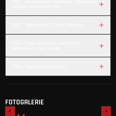
1921 - Sparta poráží Norimberk i Barcelonu,
nejlepší mužstva Evropy
1922 - Sparta poráží Celtic Glasgow
1923 - Páté vítězství v mistrovství
středočeské župy v řadě
1926 - Sparta míří za oceán
FOTOGALERIE
1
/
1