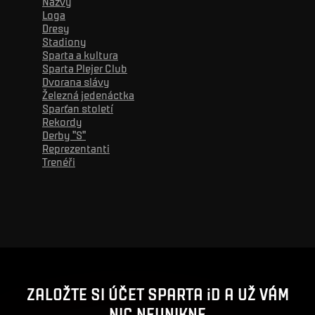
Názvy
Loga
Dresy
Stadiony
Sparta a kultura
Sparta Plejer Club
Dvorana slávy
Železná jedenáctka
Sparťan století
Rekordy
Derby "S"
Reprezentanti
Trenéři
Reklama
ZALOŽTE SI ÚČET SPARTA iD A UŽ VÁM
NIC NEUNIKNE