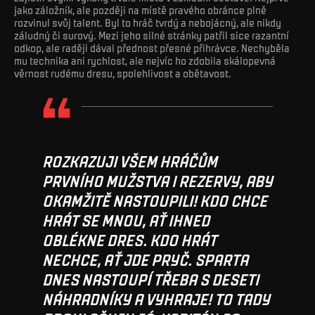
jako záložník, ale později na místě pravého obránce plně
rozvinul svůj talent. Byl to hráč tvrdý a nebojácný, ale nikdy
záludný či surový. Mezi jeho silné stránky patřil sice razantní
odkop, ale raději dával přednost přesné přihrávce. Nechyběla
mu technika ani rychlost, ale nejvíc ho zdobila skálopevná
věrnost rudému dresu, spolehlivost a obětavost.
ROZKAZUJI VŠEM HRÁČŮM
PRVNÍHO MUŽSTVA I REZERVY, ABY
OKAMŽITĚ NASTOUPILI! KDO CHCE
HRÁT SE MNOU, AŤ IHNED
OBLÉKNE DRES. KDO HRÁT
NECHCE, AŤ JDE PRYČ. SPARTA
DNES NASTOUPÍ TŘEBA S DESETI
NÁHRADNÍKY A VYHRAJE! TO TADY