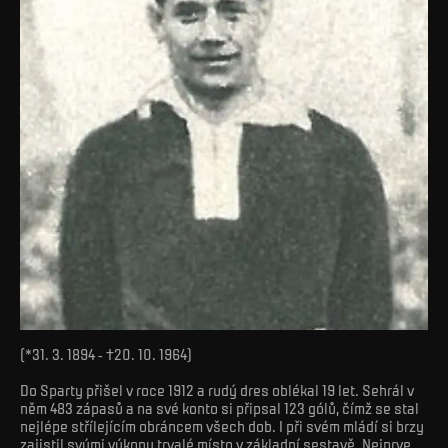
(*31. 3. 1894 - †20. 10. 1964)
Do Sparty přišel v roce 1912 a rudý dres oblékal 19 let. Sehrál v
něm 483 zápasů a na své konto si připsal 123 gólů, čímž se stal
nejlépe střílejícím obráncem všech dob. I při svém mládí si brzy
zajistil svými výkony trvalé místo v základní sestavě. Nejprve