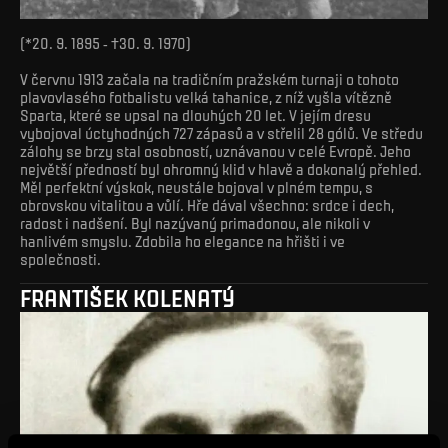
(*20. 9. 1895 - †30. 9. 1970)
V červnu 1913 začala na tradičním pražském turnaji o tohoto
plavovlasého fotbalistu velká tahanice, z níž vyšla vítězně
Sparta, které se upsal na dlouhých 20 let. V jejím dresu
vybojoval úctyhodných 727 zápasů a v střelil 28 gólů. Ve středu
zálohy se brzy stal osobností, uznávanou v celé Evropě. Jeho
největší předností byl ohromný klid v hlavě a dokonalý přehled.
Měl perfektní výskok, neustále bojoval v plném tempu, s
obrovskou vitalitou a vůlí. Hře dával všechno: srdce i dech,
radost i nadšení. Byl nazývaný primadonou, ale nikoli v
hanlivém smyslu. Zdobila ho elegance na hřišti i ve
společnosti.
FRANTIŠEK KOLENATÝ