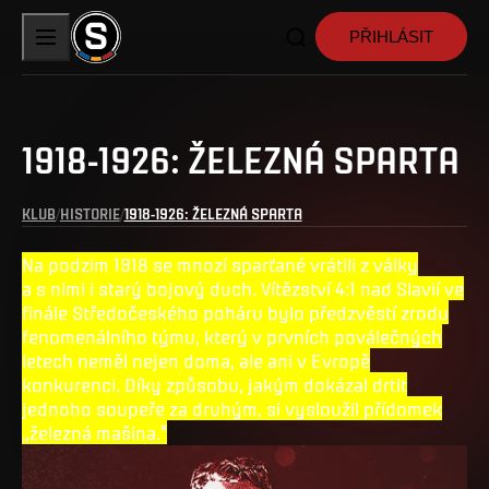
PŘIHLÁSIT
1918-1926: ŽELEZNÁ SPARTA
KLUB
HISTORIE
1918-1926: ŽELEZNÁ SPARTA
Na podzim 1918 se mnozí sparťané vrátili z války
a s nimi i starý bojový duch. Vítězství 4:1 nad Slavií ve
finále Středočeského poháru bylo předzvěstí zrodu
fenomenálního týmu, který v prvních poválečných
letech neměl nejen doma, ale ani v Evropě
konkurenci. Díky způsobu, jakým dokázal drtit
jednoho soupeře za druhým, si vysloužil přídomek
„železná mašina.“