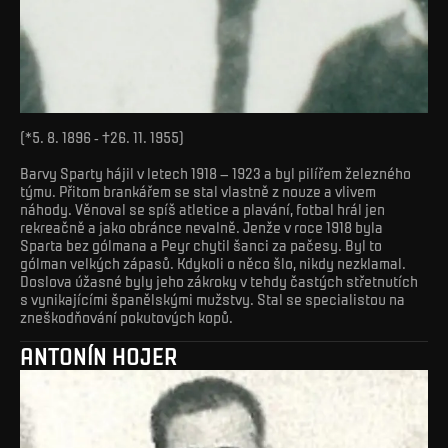
(*5. 8. 1896 - †26. 11. 1955)
Barvy Sparty hájil v letech 1918 – 1923 a byl pilířem železného
týmu. Přitom brankářem se stal vlastně z nouze a vlivem
náhody. Věnoval se spíš atletice a plavání, fotbal hrál jen
rekreačně a jako obránce nevalně. Jenže v roce 1918 byla
Sparta bez gólmana a Peyr chytil šanci za pačesy. Byl to
gólman velkých zápasů. Kdykoli o něco šlo, nikdy nezklamal.
Doslova úžasné byly jeho zákroky v tehdy častých střetnutích
s vynikajícími španělskými mužstvy. Stal se specialistou na
zneškodňování pokutových kopů.
ANTONÍN HOJER